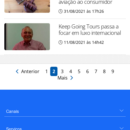
aviação ao consumidor
31/08/2021 às 17h26
Keep Going Tours passa a
focar em luxo internacional
11/08/2021 às 14h42
Anterior
1
2
3
4
5
6
7
8
9
Mais
Canais
Serviços