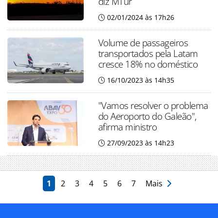
diz MTur
02/01/2024 às 17h26
Volume de passageiros
transportados pela Latam
cresce 18% no doméstico
16/10/2023 às 14h35
"Vamos resolver o problema
do Aeroporto do Galeão",
afirma ministro
27/09/2023 às 14h23
1
2
3
4
5
6
7
Mais