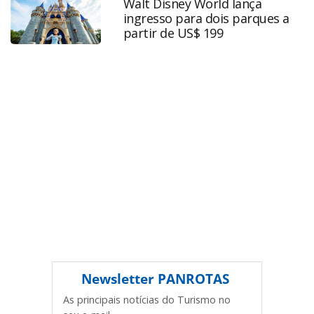
Walt Disney World lança
ou as ferramentas oferecidas na página. Todo o conteúdo
ingresso para dois parques a
produzido pela PANROTAS Editora é protegido pela
partir de US$ 199
legislação brasileira sobre direito autoral. Não reproduza o
conteúdo sem autorização da PANROTAS Editora
(copyright@panrotas.com.br).
Newsletter
PANROTAS
As principais notícias do Turismo no