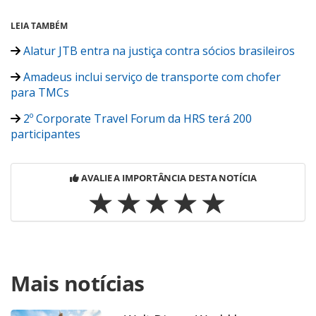
LEIA TAMBÉM
Alatur JTB entra na justiça contra sócios brasileiros
Amadeus inclui serviço de transporte com chofer
para TMCs
2º Corporate Travel Forum da HRS terá 200
participantes
AVALIE A IMPORTÂNCIA DESTA NOTÍCIA
Para compartilhar esse conteúdo, por favor utilize o link
Mais notícias
https://www.panrotas.com.br/viagens-
corporativas/agenciasdeviagens/2017/07/presidente-da-
alatur-jtb-reafirma-compromisso-com-brasil_148311.html