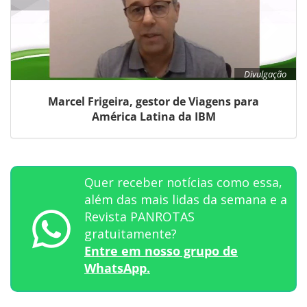
Divulgação
Marcel Frigeira, gestor de Viagens para
América Latina da IBM
Quer receber notícias como essa,
além das mais lidas da semana e a
Revista PANROTAS
gratuitamente?
Entre em nosso grupo de
WhatsApp.