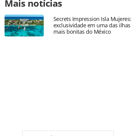
Mais notícias
https://www.panrotas.com.br/aviacao/empresas/2021/11/i
transportes-aereos-ita-estreia-em-congonhas_185634.html
ou as ferramentas oferecidas na página. Todo o conteúdo
Secrets Impression Isla Mujeres:
produzido pela PANROTAS Editora é protegido pela
exclusividade em uma das ilhas
legislação brasileira sobre direito autoral. Não reproduza o
mais bonitas do México
conteúdo sem autorização da PANROTAS Editora
(copyright@panrotas.com.br).