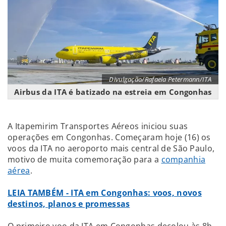
Divulgação/Rafaela Petermann/ITA
Airbus da ITA é batizado na estreia em Congonhas
A Itapemirim Transportes Aéreos iniciou suas
operações em Congonhas. Começaram hoje (16) os
voos da ITA no aeroporto mais central de São Paulo,
motivo de muita comemoração para a
companhia
aérea
.
LEIA TAMBÉM - ITA em Congonhas: voos, novos
destinos, planos e promessas
O primeiro voo da ITA em Congonhas decolou às 8h