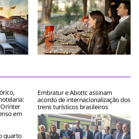
stido na
Espaço foi concebido para transformar
ômico de
uma simples visita em uma verdadeira
jornada pelo universo do vinho
órico,
Embratur e Abottc assinam
hotelaria:
acordo de internacionalização dos
 Orinter
trens turísticos brasileiros
tenso em
o quarto