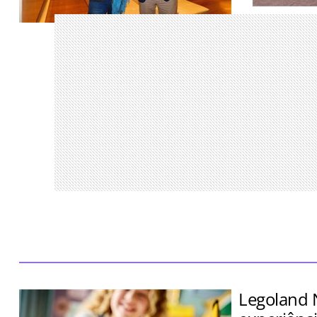
Encontro re
parceiros S
Aventora Baía Formosa Resort terá 70
Traveller M
quartos, 28 villas branded residences e
será inaugurado em 2029
Legoland 