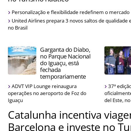
Estado concentra 240.981 embarcações e prevê 60 nova
Personalização e flexibilidade redefinem o mercado
apoio à navegação até 2033
United Airlines prepara 3 novos saltos de qualidade 
no Brasil
Garganta do Diabo,
no Parque Nacional
do Iguaçu, está
fechada
temporariamente
ADVT VIP Lounge reinaugura
37ª edição
operações no aeroporto de Foz do
oficialment
Iguaçu
del Este, n
Catalunha incentiva viag
Barcelona e investe no T