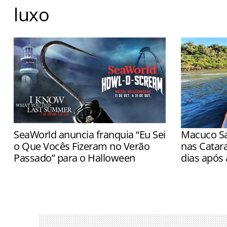
luxo
Número de turistas em Barcelona diminuiu, mas gast
Agência Catalana de Turismo
SeaWorld anuncia franquia “Eu Sei
Macuco Sa
o Que Vocês Fizeram no Verão
nas Catar
Passado” para o Halloween
dias após 
Novas casas assombradas estreiam em
Passeios vo
11 de setembro nos três parques
partir das 
e Marinha