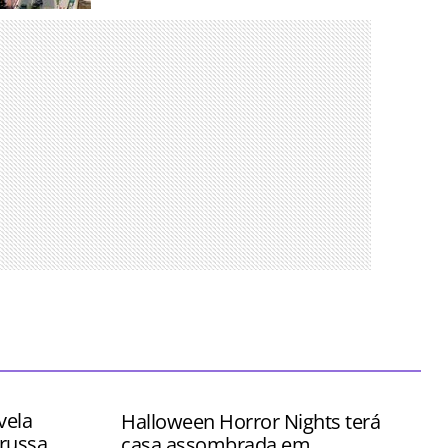
nos para
es mais
 tempo
vela
Halloween Horror Nights terá
russa
casa assombrada em