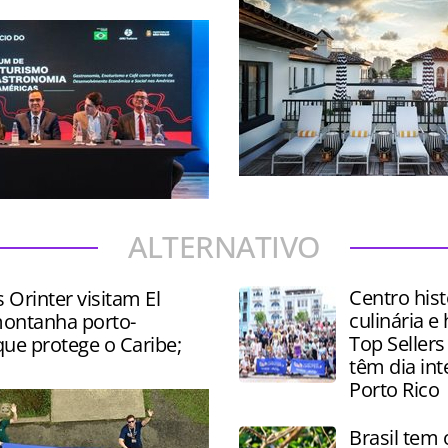
Destino da Flórida tem inve
oferta de Turismo gastron
 palestras, degustações e
alto padrão
e produtos como vinhos,
ALTERNATIVO
és e chocolates
Centro hist
s Orinter visitam El
culinária e 
ontanha porto-
Top Sellers
ue protege o Caribe;
têm dia in
Porto Rico
Brasil tem 