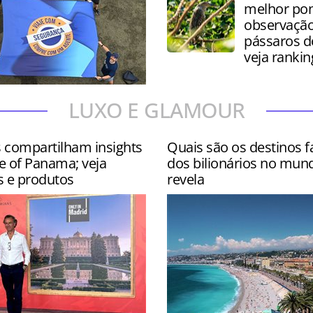
melhor pon
observação
pássaros 
veja rankin
 contou com site
LUXO E GLAMOUR
s nos hotéis Wyndham
ar e Hyatt Centric Isla Ver…
s compartilham insights
Quais são os destinos f
e of Panama; veja
dos bilionários no mun
s e produtos
revela