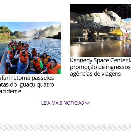
o médio aumentou, segundo
Kennedy Space Center 
promoção de ingressos 
agências de viagens
fari retoma passeios
Promoção é válida para ing
atas do Iguaçu quatro
adquiridos até 4 de outubr
acidente
utilização até 18 de dezem
ltaram a ser realizados a
LEIA MAIS NOTÍCIAS
8h após inspeções de ICMBio