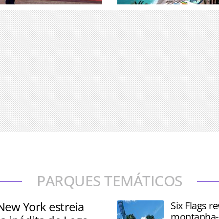
uniu associados e
Pesquisa analisou 25 desti
erandipians e Takumians by
determinar onde os viajant
ade de 77 países
ricos escolhem passar seu
PARQUES TEMÁTICOS
New York estreia
Six Flags re
montanha-