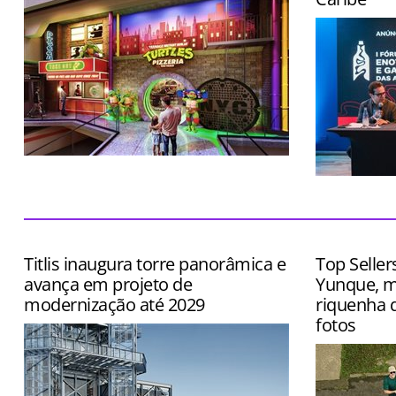
Local terá cenários instagramáveis,
entretenimento imersivo e cardápio
Evento terá
inspirado no desenho
exposição d
queijos, caf
Titlis inaugura torre panorâmica e
Top Seller
avança em projeto de
Yunque, m
modernização até 2029
riquenha q
fotos