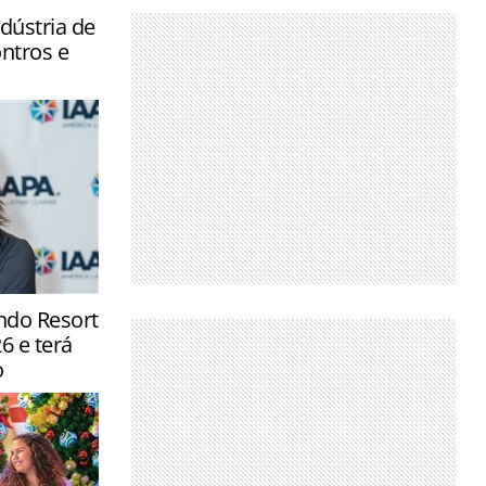
dústria de
ntros e
ros e
ndo Resort
 em São
 e terá
 e Penha
o