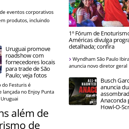
s estruturas públicas de
 de eventos corporativos
em produtos, incluindo
Epic Universe receberá a c
1º Fórum de Enoturism
pela primeira vez e prepar
Américas divulga prog
especiais para a ocasião
detalhada; confira
Uruguai promove
roadshow com
Evento acontece na próxim
Wyndham São Paulo Ibir
fornecedores locais
em São Paulo, e terá palest
anuncia novo diretor geral
para trade de São
degustação de vinhos e que
Paulo; veja fotos
Busch Gar
 do Festuris é
anuncia du
e lançada no Enjoy Punta
assombrad
o Uruguai
Anaconda 
Howl-O-Sc
ens além de
urismo de