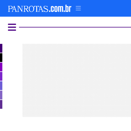
HOME
AD
COMER E BEBER
ALTERNATIVO
LUXO E GLAMOUR
PARQUES TEMÁTICOS
FIQUE LIGADO