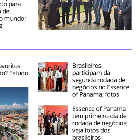
to para
 de
do mundo;
g
Cerimônia foi realizada nesta sexta-
feira (03) no Saguão da Serra Verde
Express, em Curitiba
Brasileiros
avoritos
participam da
do? Estudo
segunda rodada de
negócios no Essence
of Panama; fotos
Essence of Panama
tem primeiro dia de
rodada de negócios;
veja fotos dos
brasileiros