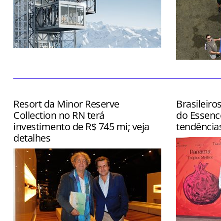
Atração ainda contará com restaurante
e boutique
Dia também
inspection
Grand Rio M
Resort da Minor Reserve
Brasileiro
Collection no RN terá
do Essenc
investimento de R$ 745 mi; veja
tendência
detalhes