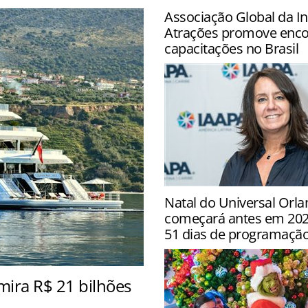
Associação Global da In
Atrações promove enco
capacitações no Brasil
Programação inclui encont
Natal do Universal Orla
programas de capacitação
começará antes em 2026
Paulo, Balneário Camboriú
51 dias de programaçã
mira R$ 21 bilhões