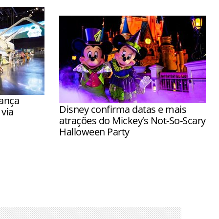
lança
Disney confirma datas e mais
via
atrações do Mickey’s Not-So-Scary
Halloween Party
ressos
Visitantes terão a chance de encontrar
o, com
os personagens com fantasias de
bro
Halloween e ganhar doces