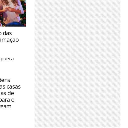
elebração
o das
a decorações
ramação
a semana,
apuera
ras e
ijos
dens
as casas
as de
para o
ream