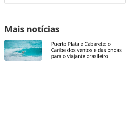
Para compartilhar esse conteúdo, por favor utilize o link
Mais notícias
https://www.panrotas.com.br/dna-de-agente/agencias-de-
viagens/2026/07/dna-de-agente-como-a-carol-capra-
viagens-encontrou-na-pandemia-uma-oportunidade-de-
Puerto Plata e Cabarete: o
vendas_229853.html ou as ferramentas oferecidas na
Caribe dos ventos e das ondas
página. Todo o conteúdo produzido pela PANROTAS
para o viajante brasileiro
Editora é protegido pela legislação brasileira sobre direito
autoral. Não reproduza o conteúdo sem autorização da
PANROTAS Editora (copyright@panrotas.com.br).