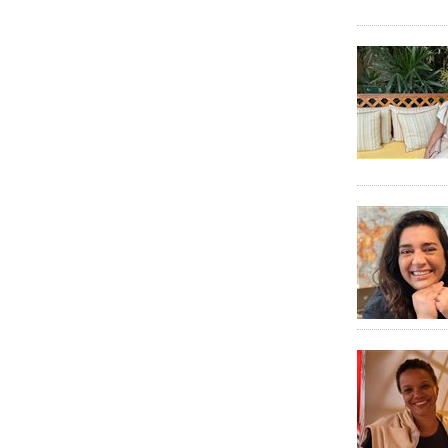
ESG
Espaço ESG - BeFly
Esporte e Turismo
EStour
Fórum PANROTAS
Fundtur MS
Gente
Guia de Férias 2025
Hotelaria
Hyatt