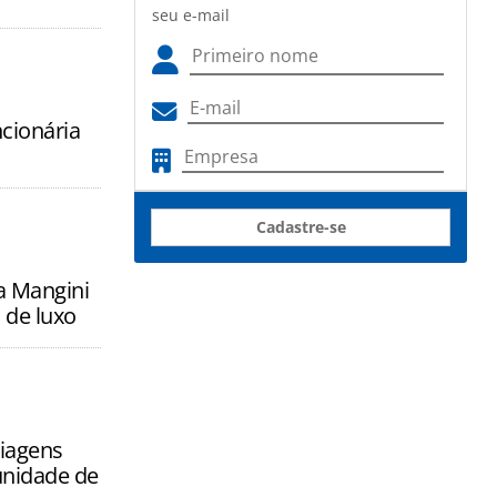
seu e-mail
ncionária
Cadastre-se
a Mangini
 de luxo
iagens
nidade de