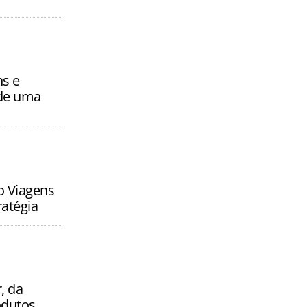
ns e
 de uma
 Viagens
atégia
, da
odutos