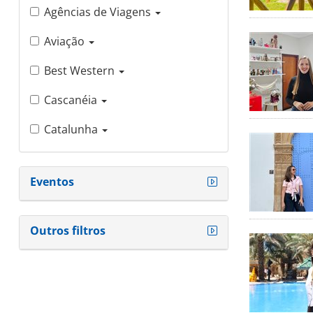
Agências de Viagens
Aviação
Best Western
Cascanéia
Catalunha
Corporativo
Eventos
CT Operadora
CWW
Outros filtros
Destinos
Disney
DNA de agente