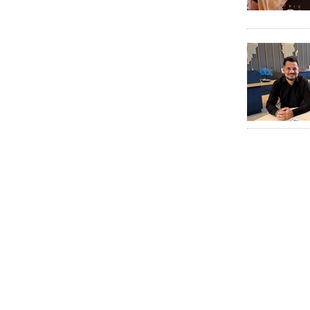
Israel
ITA Airways
Krooze
LGBT Expo
LGBTravel
Mercado
Nest travel
Operadoras
PAN Open
PANFRIDAY
PANROTAS+