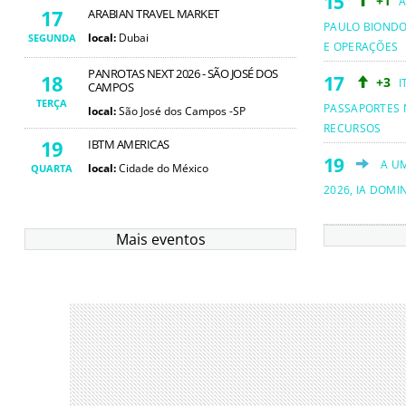
+1
A
17
ARABIAN TRAVEL MARKET
PAULO BIOND
local:
Dubai
SEGUNDA
E OPERAÇÕES
PANROTAS NEXT 2026 - SÃO JOSÉ DOS
18
+3
I
CAMPOS
TERÇA
PASSAPORTES 
local:
São José dos Campos -SP
RECURSOS
19
IBTM AMERICAS
A U
local:
Cidade do México
QUARTA
2026, IA DOMI
Mais eventos