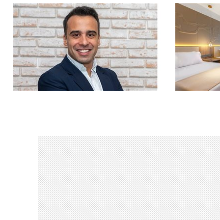
Toledo será responsável por apoiar a
Empreendime
estruturação e o desenvolvimento dos
cidade cont
chapters latino-americanos
eventos e fi