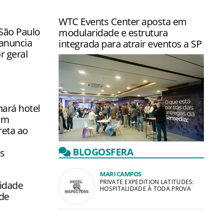
WTC Events Center aposta em
ão Paulo
modularidade e estrutura
 anuncia
integrada para atrair eventos a SP
r geral
ará hotel
om
reta ao
Complexo na Zona Sul de São Paulo
BLOGOSFERA
s
reúne centro de eventos, hotel
Sheraton e shopping em um único en…
MARI CAMPOS
PRIVATE EXPEDITION LATITUDES:
lidade
HOSPITALIDADE À TODA PROVA
de