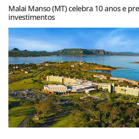
Malai Manso (MT) celebra 10 anos e pre
investimentos
Empreendimento atingiu 1,1 milhão de hóspedes e anu
de convenções