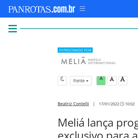
PATROCINADO POR
Fonte
Beatriz Contelli
|
17/01/2022
10:02
Meliá lança pro
exclusivo para 