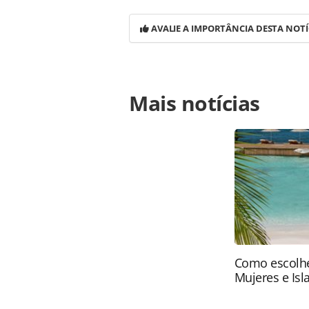
AVALIE A IMPORTÂNCIA DESTA NOTÍ
Para compartilhar esse conteúdo, por 
Mais notícias
https://www.panrotas.com.br/hotel
beneficios-exclusivo-para-agentes-
oferecidas na página. Todo o conte
pela legislação brasileira sobre dir
autorização da PANROTAS Editora (
Como escolhe
Mujeres e Isl