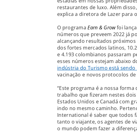
estadias em nossas propriedades
restaurantes de luxo. Além disso
explica a diretora de Lazer para 
O programa
Earn & Grow
foi lanç
números que preveem 2022 já po
alcançando resultados próximos 
dos fortes mercados latinos, 10.
e 4.193 colombianos passaram pe
esses números estejam abaixo d
indústria do Turismo está sendo 
vacinação e novos protocolos de
“Este programa é a nossa forma 
trabalho que fizeram nestes dois 
Estados Unidos e Canadá com gra
indo no mesmo caminho. Pertenc
International é saber que todos
tanto o viajante, os agentes de 
o mundo podem fazer a diferença”