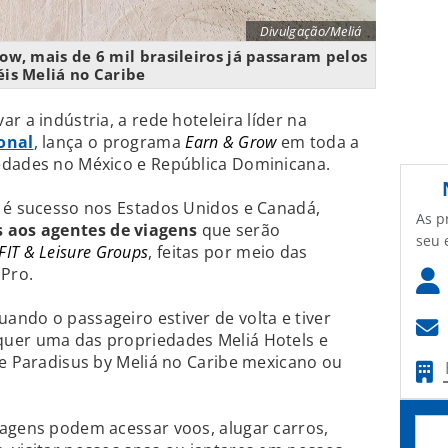
Divulgação/Meliá
w, mais de 6 mil brasileiros já passaram pelos
éis Meliá no Caribe
r a indústria, a rede hoteleira líder na
onal
, lança o programa
Earn & Grow
em toda a
edades no México e República Dominicana.
á é sucesso nos Estados Unidos e Canadá,
As p
 aos agentes de viagens
que serão
seu 
FIT & Leisure Groups
, feitas por meio das
 Pro.
ndo o passageiro estiver de volta e tiver
uer uma das propriedades Meliá Hotels e
 e Paradisus by Meliá no Caribe mexicano ou
iagens podem acessar voos, alugar carros,