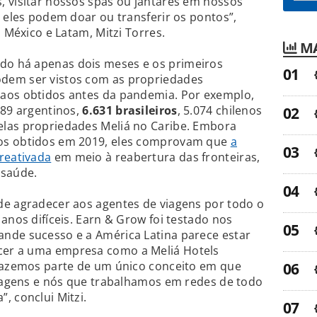
, visitar nossos spas ou jantares em nossos
, eles podem doar ou transferir os pontos”,
o México e Latam, Mitzi Torres.
MA
ado há apenas dois meses e os primeiros
dem ser vistos com as propriedades
aos obtidos antes da pandemia. Por exemplo,
289 argentinos,
6.631 brasileiros
, 5.074 chilenos
las propriedades Meliá no Caribe. Embora
os obtidos em 2019, eles comprovam que
a
reativada
em meio à reabertura das fronteiras,
 saúde.
de agradecer aos agentes de viagens por todo o
anos difíceis. Earn & Grow foi testado nos
nde sucesso e a América Latina parece estar
er a uma empresa como a Meliá Hotels
 fazemos parte de um único conceito em que
viagens e nós que trabalhamos em redes de todo
, conclui Mitzi.