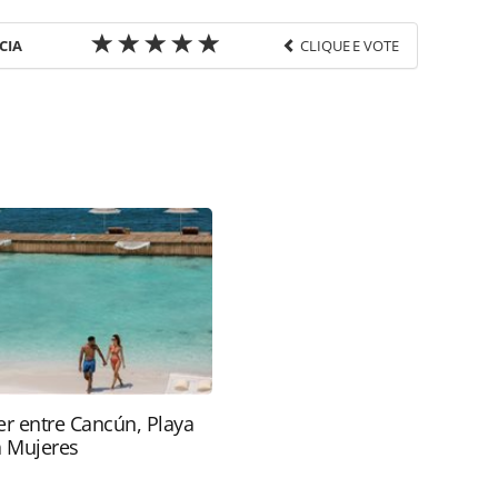
CIA
CLIQUE E VOTE
favor utilize o link
aria/mercado/2022/01/melia-lanca-programa-de-
de-viagens_186884.html ou as ferramentas
údo produzido pela PANROTAS Editora é protegido
eito autoral. Não reproduza o conteúdo sem
copyright@panrotas.com.br).
r entre Cancún, Playa
a Mujeres