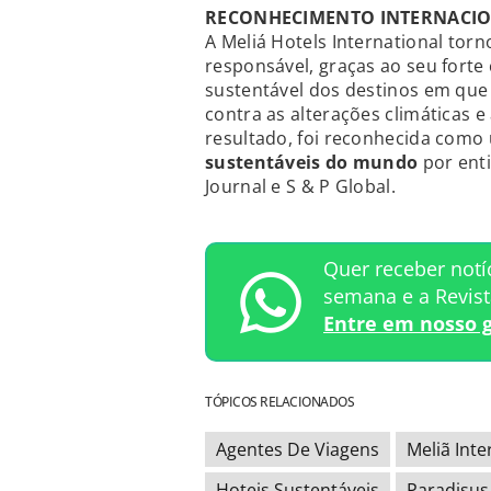
RECONHECIMENTO INTERNACI
A Meliá Hotels International tor
responsável, graças ao seu for
sustentável dos destinos em que
contra as alterações climáticas 
resultado, foi reconhecida com
sustentáveis do mundo
por enti
Journal e S & P Global.
Quer receber notí
semana e a Revis
Entre em nosso 
TÓPICOS RELACIONADOS
Agentes De Viagens
Meliã Inte
Hoteis Sustentáveis
Paradisus