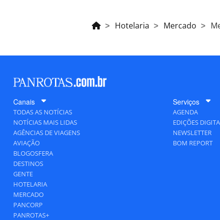
Hotelaria
Mercado
Me
Canais
Serviços
TODAS AS NOTÍCIAS
AGENDA
NOTÍCIAS MAIS LIDAS
EDIÇÕES DIGITA
AGÊNCIAS DE VIAGENS
NEWSLETTER
AVIAÇÃO
BOM REPORT
BLOGOSFERA
DESTINOS
GENTE
HOTELARIA
MERCADO
PANCORP
PANROTAS+