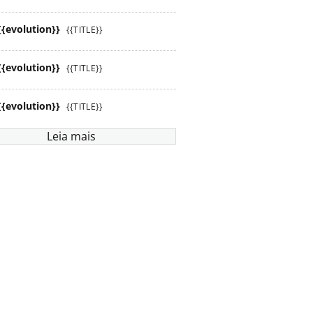
{{evolution}}
{{TITLE}}
{{evolution}}
{{TITLE}}
{{evolution}}
{{TITLE}}
Leia mais