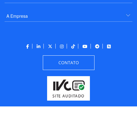
A Empresa
CONTATO
Todos os direitos reservados a PANROTAS Editora - Ver.
Wednesday, August 5, 2026
8:05:09 PM -03:00:00 - Builder 2026.6.2.1
/ Layout
205df0c0b694a693290208d10d1a485b