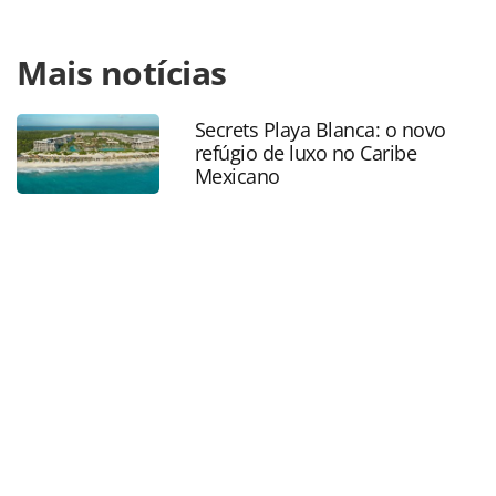
Para compartilhar esse conteúdo, por favor utilize o link
Mais notícias
https://www.panrotas.com.br/mercado/agencias-de-
viagens/2019/06/nova-diretoria-assume-braztoa-para-
gestao-2019-2021_165497.html ou as ferramentas
Secrets Playa Blanca: o novo
oferecidas na página. Todo o conteúdo produzido pela
refúgio de luxo no Caribe
PANROTAS Editora é protegido pela legislação brasileira
Mexicano
sobre direito autoral. Não reproduza o conteúdo sem
autorização da PANROTAS Editora
(copyright@panrotas.com.br).