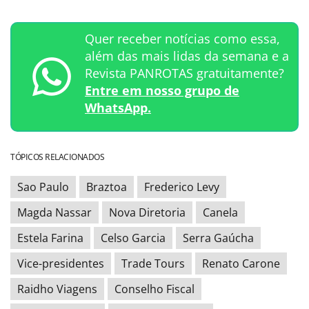
Quer receber notícias como essa,
além das mais lidas da semana e a
Revista PANROTAS gratuitamente?
Entre em nosso grupo de
WhatsApp.
TÓPICOS RELACIONADOS
Sao Paulo
Braztoa
Frederico Levy
Magda Nassar
Nova Diretoria
Canela
Estela Farina
Celso Garcia
Serra Gaúcha
Vice-presidentes
Trade Tours
Renato Carone
Raidho Viagens
Conselho Fiscal