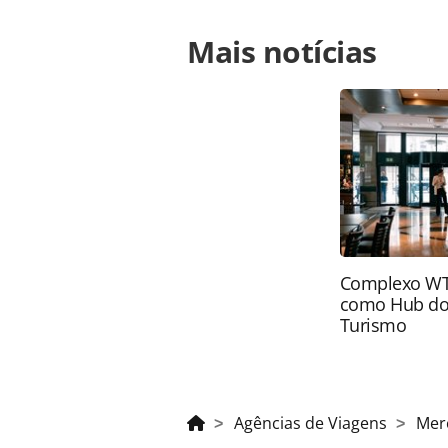
Para compartilhar esse conteúdo, por 
Mais notícias
https://www.panrotas.com.br/merca
mares-entra-para-setor-imobiliario-
na página. Todo o conteúdo produzi
legislação brasileira sobre direito
da PANROTAS Editora (copyright@pa
Complexo WTC
como Hub do
Turismo
Agências de Viagens
Mer