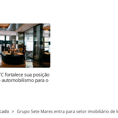
favor utilize o link
do/agencias-de-viagens/2020/11/grupo-sete-
de-luxo_178032.html ou as ferramentas oferecidas
do pela PANROTAS Editora é protegido pela
 autoral. Não reproduza o conteúdo sem autorização
nrotas.com.br).
 fortalece sua posição
 automobilismo para o
cado
Grupo Sete Mares entra para setor imobiliário de 