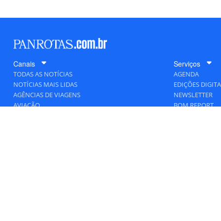
Canais
Serviços
TODAS AS NOTÍCIAS
AGENDA
NOTÍCIAS MAIS LIDAS
EDIÇÕES DIGITA
AGÊNCIAS DE VIAGENS
NEWSLETTER
AVIAÇÃO
BOM REPORT
BLOGOSFERA
DESTINOS
GENTE
HOTELARIA
MERCADO
PANCORP
PANROTAS+
VIAGENS DE LUXO
VÍDEOS
Todos os direitos reservados a PANRO