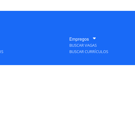
Empregos
BUSCAR VAGAS
IS
BUSCAR CURRÍCULOS
A Empresa
QUEM SOMOS
PUBLICIDADE
POLÍTICAS DE PRIVACIDADE
MAPA DO SITE
TAS Editora - Ver.
Friday, August 7, 2026 3:29:07 PM -03:00:00 - Builder 2026.6.2.1
/ Layou