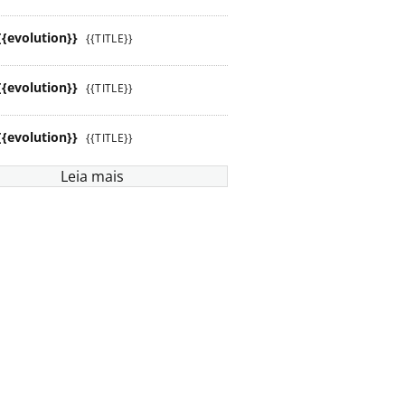
{{evolution}}
{{TITLE}}
{{evolution}}
{{TITLE}}
{{evolution}}
{{TITLE}}
Leia mais