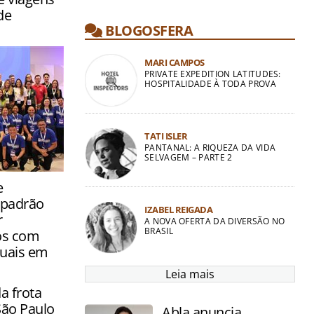
de
BLOGOSFERA
MARI CAMPOS
PRIVATE EXPEDITION LATITUDES:
HOSPITALIDADE À TODA PROVA
TATI ISLER
PANTANAL: A RIQUEZA DA VIDA
SELVAGEM – PARTE 2
eceu nesta
e
o a
 padrão
zer
IZABEL REIGADA
r
A NOVA OFERTA DA DIVERSÃO NO
BRASIL
os com
tuais em
Leia mais
 frota
 São Paulo
Abla anuncia