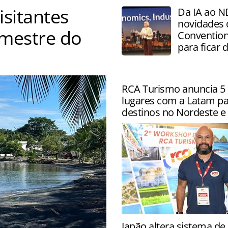
isitantes
Da IA ao N
novidades
emestre do
Convention
para ficar 
RCA Turismo anuncia 5 
lugares com a Latam pa
destinos no Nordeste e 
Parceria também inclui des
Japão altera sistema d