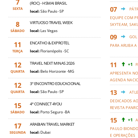
7
(ROC) - HSMAI BRASIL
SEXTA
PÁT
local:
São Paulo -SP
EQUIPE COM PR
8
VIRTUOSO TRAVEL WEEK
SKYTEAM, SAKU
local:
Las Vegas
SÁBADO
GOL
11
ENCATHO & EXPROTEL
PARA ARUBA A
local:
Florianópolis -SC
TERÇA
12
TRAVEL NEXT MINAS 2026
+1
F
local:
Belo Horizonte -MG
QUARTA
APRESENTA NO
AGENDA NACI
12
3º ENCONTRO EDUCACIONAL
local:
São Paulo -SP
QUARTA
ATL
DEDICADOS AO
15
4ª CONNECT 4YOU
REVISTA PANR
local:
Porto Seguro -BA
SÁBADO
+1
A
17
ARABIAN TRAVEL MARKET
PAULO BIOND
local:
Dubai
SEGUNDA
E OPERAÇÕES