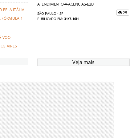
ATENDIMENTO-A-AGENCIAS-B2B
 PELA ITÁLIA
25
SÃO PAULO - SP
A FÓRMULA 1
PUBLICADO EM:
31/7-16H
Á VOO
OS AIRES
Veja mais