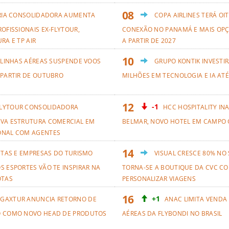
RIA CONSOLIDADORA AUMENTA
COPA AIRLINES TERÁ OI
OFISSIONAIS EX-FLYTOUR,
CONEXÃO NO PANAMÁ E MAIS OPÇ
RA E TP AIR
A PARTIR DE 2027
 LINHAS AÉREAS SUSPENDE VOOS
GRUPO KONTIK INVESTIR
 PARTIR DE OUTUBRO
MILHÕES EM TECNOLOGIA E IA ATÉ
-1
LYTOUR CONSOLIDADORA
HCC HOSPITALITY IN
VA ESTRUTURA COMERCIAL EM
BELMAR, NOVO HOTEL EM CAMPO 
ONAL COM AGENTES
ETAS E EMPRESAS DO TURISMO
VISUAL CRESCE 80% NO
S ESPORTES VÃO TE INSPIRAR NA
TORNA-SE A BOUTIQUE DA CVC CO
OTAS
PERSONALIZAR VIAGENS
+1
GAXTUR ANUNCIA RETORNO DE
ANAC LIMITA VENDA
O COMO NOVO HEAD DE PRODUTOS
AÉREAS DA FLYBONDI NO BRASIL