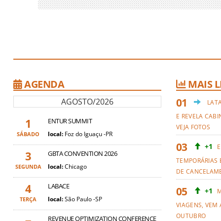
AGENDA
MAIS L
AGOSTO/2026
LAT
E REVELA CABI
1
ENTUR SUMMIT
VEJA FOTOS
local:
Foz do Iguaçu -PR
SÁBADO
+1
E
3
GBTA CONVENTION 2026
TEMPORÁRIAS 
local:
Chicago
SEGUNDA
DE CANCELAM
4
LABACE
+1
M
local:
São Paulo -SP
TERÇA
VIAGENS, VEM 
OUTUBRO
REVENUE OPTIMIZATION CONFERENCE