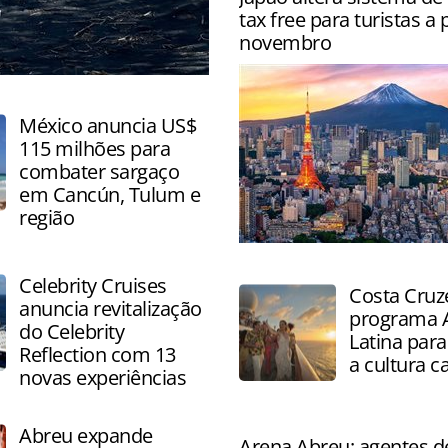
internacionais, com destaq
tax free para turistas a 
Europa, Caribe e América d
novembro
ecoturismo
México anuncia US$
115 milhões para
combater sargaço
em Cancún, Tulum e
região
Visitantes terão que solicita
reembolso após inspeção n
Celebrity Cruises
Costa Cruze
a partir de novembro
anuncia revitalização
programa 
do Celebrity
Latina para
Reflection com 13
a cultura c
novas experiências
Abreu expande
Arena Abreu: agentes d