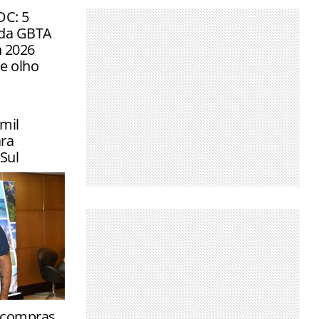
DC: 5
 da GBTA
 2026
de olho
mil
ra
Sul
tinos
e compras