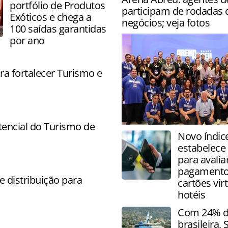
portfólio de Produtos
participam de rodadas 
Exóticos e chega a
negócios; veja fotos
100 saídas garantidas
por ano
ra fortalecer Turismo e
encial do Turismo de
Evento da operadora acont
Novo índic
semana na Bahia com direit
estabelece
capacitações, palestras e la
para avalia
pagament
 distribuição para
cartões vir
hotéis
Com 24% da
brasileira,