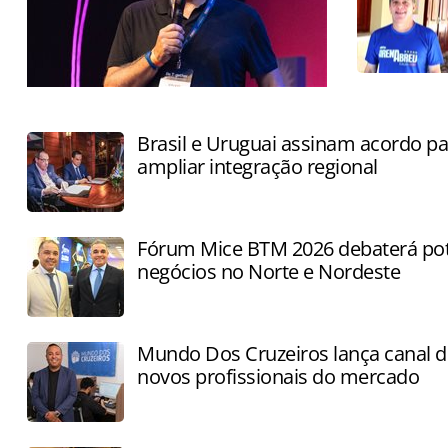
FlyLake promete consolidar
informações de todo o ecossistema em
Brasil e Uruguai assinam acordo pa
um ambiente único
ampliar integração regional
Fórum Mice BTM 2026 debaterá pot
negócios no Norte e Nordeste
Mundo Dos Cruzeiros lança canal de
novos profissionais do mercado