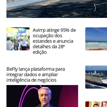
País atrai visitantes pela combinação de praias, surf e 
Avirrp atinge 95% de
ocupação dos
estandes e anuncia
detalhes da 28ª
edição
BeFly lança plataforma para
integrar dados e ampliar
inteligência de negócios