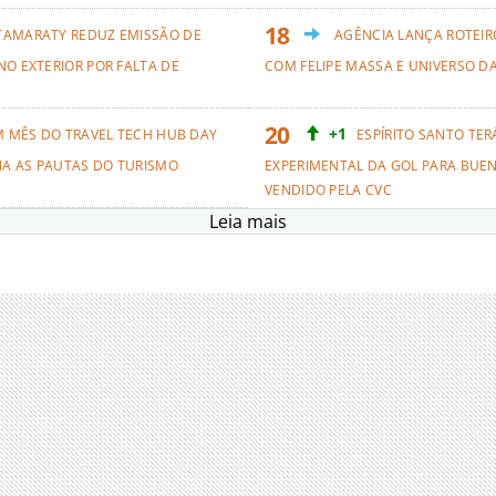
TAMARATY REDUZ EMISSÃO DE
AGÊNCIA LANÇA ROTEIRO
NO EXTERIOR POR FALTA DE
COM FELIPE MASSA E UNIVERSO D
+1
M MÊS DO TRAVEL TECH HUB DAY
ESPÍRITO SANTO TER
NA AS PAUTAS DO TURISMO
EXPERIMENTAL DA GOL PARA BUEN
VENDIDO PELA CVC
Leia mais