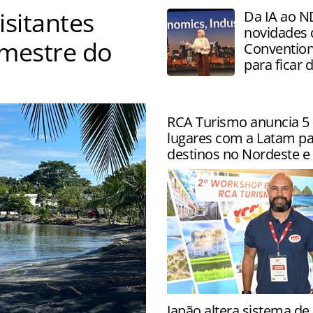
isitantes
Da IA ao N
novidades
emestre do
Convention
para ficar 
RCA Turismo anuncia 5 
lugares com a Latam pa
destinos no Nordeste e 
Parceria também inclui des
Japão altera sistema d