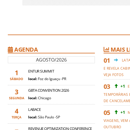
AGENDA
MAIS L
AGOSTO/2026
LAT
E REVELA CABI
1
ENTUR SUMMIT
VEJA FOTOS
local:
Foz do Iguaçu -PR
SÁBADO
+1
E
3
GBTA CONVENTION 2026
TEMPORÁRIAS 
local:
Chicago
SEGUNDA
DE CANCELAM
4
LABACE
+1
M
local:
São Paulo -SP
TERÇA
VIAGENS, VEM 
OUTUBRO
REVENUE OPTIMIZATION CONFERENCE