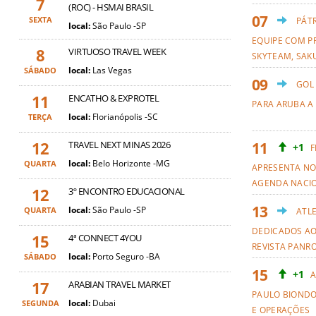
7
(ROC) - HSMAI BRASIL
SEXTA
PÁT
local:
São Paulo -SP
EQUIPE COM PR
8
VIRTUOSO TRAVEL WEEK
SKYTEAM, SAKU
local:
Las Vegas
SÁBADO
GOL
11
ENCATHO & EXPROTEL
PARA ARUBA A
local:
Florianópolis -SC
TERÇA
12
TRAVEL NEXT MINAS 2026
+1
F
local:
Belo Horizonte -MG
QUARTA
APRESENTA NO
AGENDA NACI
12
3º ENCONTRO EDUCACIONAL
local:
São Paulo -SP
QUARTA
ATL
DEDICADOS AO
15
4ª CONNECT 4YOU
REVISTA PANR
local:
Porto Seguro -BA
SÁBADO
+1
A
17
ARABIAN TRAVEL MARKET
PAULO BIOND
local:
Dubai
SEGUNDA
E OPERAÇÕES