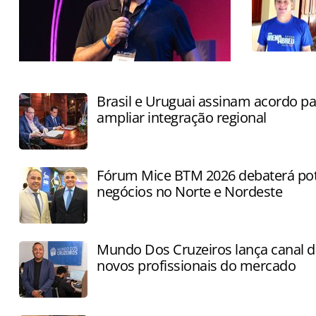
FlyLake promete consolidar
informações de todo o ecossistema em
Brasil e Uruguai assinam acordo pa
um ambiente único
ampliar integração regional
Fórum Mice BTM 2026 debaterá pot
negócios no Norte e Nordeste
Mundo Dos Cruzeiros lança canal de
novos profissionais do mercado