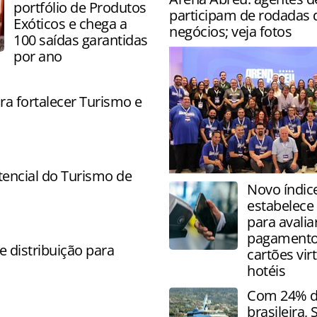
portfólio de Produtos
participam de rodadas 
Exóticos e chega a
negócios; veja fotos
100 saídas garantidas
por ano
ra fortalecer Turismo e
encial do Turismo de
Evento da operadora acont
Novo índic
semana na Bahia com direit
estabelece
capacitações, palestras e la
para avalia
pagament
 distribuição para
cartões vir
hotéis
Com 24% da
brasileira,