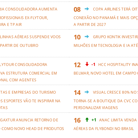
RIA CONSOLIDADORA AUMENTA
COPA AIRLINES TERÁ OI
OFISSIONAIS EX-FLYTOUR,
CONEXÃO NO PANAMÁ E MAIS OPÇ
RA E TP AIR
A PARTIR DE 2027
 LINHAS AÉREAS SUSPENDE VOOS
GRUPO KONTIK INVESTIR
 PARTIR DE OUTUBRO
MILHÕES EM TECNOLOGIA E IA ATÉ
-1
LYTOUR CONSOLIDADORA
HCC HOSPITALITY IN
VA ESTRUTURA COMERCIAL EM
BELMAR, NOVO HOTEL EM CAMPO 
ONAL COM AGENTES
ETAS E EMPRESAS DO TURISMO
VISUAL CRESCE 80% NO
S ESPORTES VÃO TE INSPIRAR NA
TORNA-SE A BOUTIQUE DA CVC CO
OTAS
PERSONALIZAR VIAGENS
+1
GAXTUR ANUNCIA RETORNO DE
ANAC LIMITA VENDA
O COMO NOVO HEAD DE PRODUTOS
AÉREAS DA FLYBONDI NO BRASIL