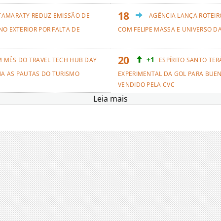
TAMARATY REDUZ EMISSÃO DE
AGÊNCIA LANÇA ROTEIRO
NO EXTERIOR POR FALTA DE
COM FELIPE MASSA E UNIVERSO D
+1
M MÊS DO TRAVEL TECH HUB DAY
ESPÍRITO SANTO TER
NA AS PAUTAS DO TURISMO
EXPERIMENTAL DA GOL PARA BUEN
VENDIDO PELA CVC
Leia mais