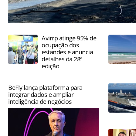
País atrai visitantes pela combinação de praias, surf e 
Avirrp atinge 95% de
ocupação dos
estandes e anuncia
detalhes da 28ª
edição
BeFly lança plataforma para
integrar dados e ampliar
inteligência de negócios