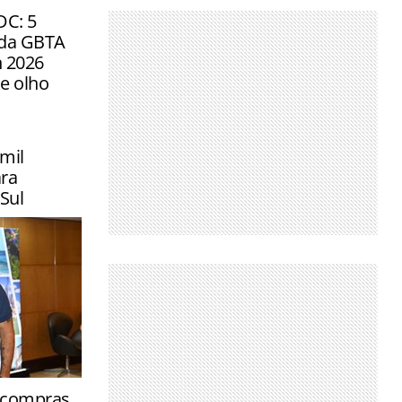
DC: 5
 da GBTA
 2026
de olho
mil
ra
Sul
tinos
e compras