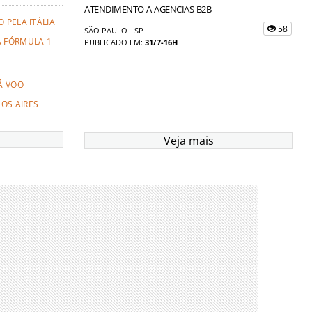
ATENDIMENTO-A-AGENCIAS-B2B
 PELA ITÁLIA
58
SÃO PAULO - SP
A FÓRMULA 1
PUBLICADO EM:
31/7-16H
Á VOO
OS AIRES
Veja mais