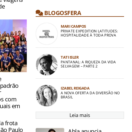
de
BLOGOSFERA
MARI CAMPOS
PRIVATE EXPEDITION LATITUDES:
HOSPITALIDADE À TODA PROVA
TATI ISLER
PANTANAL: A RIQUEZA DA VIDA
SELVAGEM – PARTE 2
eceu nesta
e
o a
 padrão
zer
IZABEL REIGADA
r
A NOVA OFERTA DA DIVERSÃO NO
BRASIL
os com
tuais em
Leia mais
 frota
 São Paulo
Abla anuncia