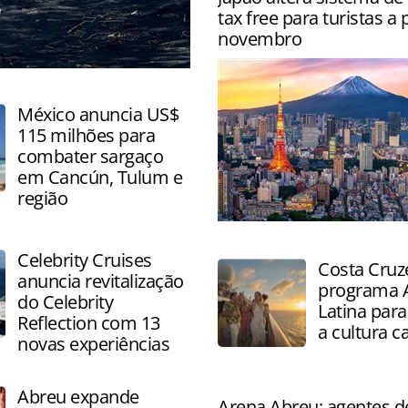
internacionais, com destaq
tax free para turistas a 
Europa, Caribe e América d
novembro
ecoturismo
México anuncia US$
115 milhões para
combater sargaço
em Cancún, Tulum e
região
Visitantes terão que solicita
reembolso após inspeção n
Celebrity Cruises
Costa Cruze
a partir de novembro
anuncia revitalização
programa 
do Celebrity
Latina para
Reflection com 13
a cultura c
novas experiências
Abreu expande
Arena Abreu: agentes d