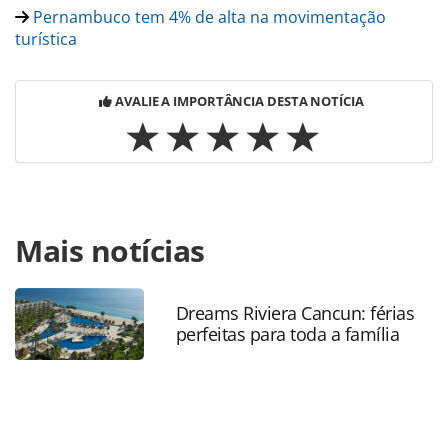
Pernambuco tem 4% de alta na movimentação
turística
AVALIE A IMPORTÂNCIA DESTA NOTÍCIA
Para compartilhar esse conteúdo, por favor utilize o link
Mais notícias
https://www.panrotas.com.br/nordeste/mercado/2019/12/r
2019-veja-as-5-mais-lidas-sobre-o-nordeste_170074.html
ou as ferramentas oferecidas na página. Todo o conteúdo
produzido pela PANROTAS Editora é protegido pela
Dreams Riviera Cancun: férias
perfeitas para toda a família
legislação brasileira sobre direito autoral. Não reproduza o
conteúdo sem autorização da PANROTAS Editora
(copyright@panrotas.com.br).