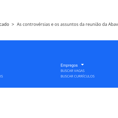
cado
As controvérsias e os assuntos da reunião da Abav;
Empregos
BUSCAR VAGAS
IS
BUSCAR CURRÍCULOS
A Empresa
QUEM SOMOS
PUBLICIDADE
POLÍTICAS DE PRIVACIDADE