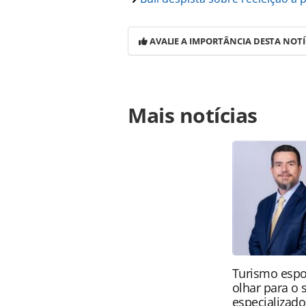
AVALIE A IMPORTÂNCIA DESTA NOTÍ
Para compartilhar esse conteúdo, por 
Mais notícias
https://www.panrotas.com.br/notici
controversias-e-os-assuntos-da-reu
ferramentas oferecidas na página. 
é protegido pela legislação brasilei
sem autorização da PANROTAS Edito
Turismo espo
olhar para o
especializado