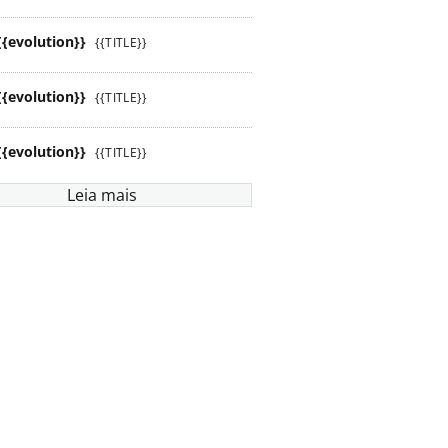
{{evolution}}
{{TITLE}}
{{evolution}}
{{TITLE}}
{{evolution}}
{{TITLE}}
Leia mais