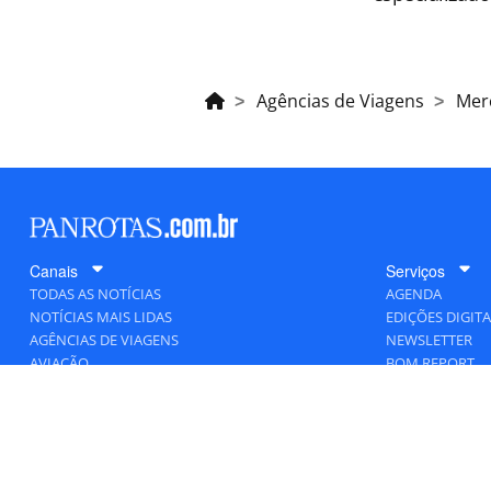
Agências de Viagens
Mer
Canais
Serviços
TODAS AS NOTÍCIAS
AGENDA
NOTÍCIAS MAIS LIDAS
EDIÇÕES DIGITA
AGÊNCIAS DE VIAGENS
NEWSLETTER
AVIAÇÃO
BOM REPORT
BLOGOSFERA
DESTINOS
GENTE
HOTELARIA
MERCADO