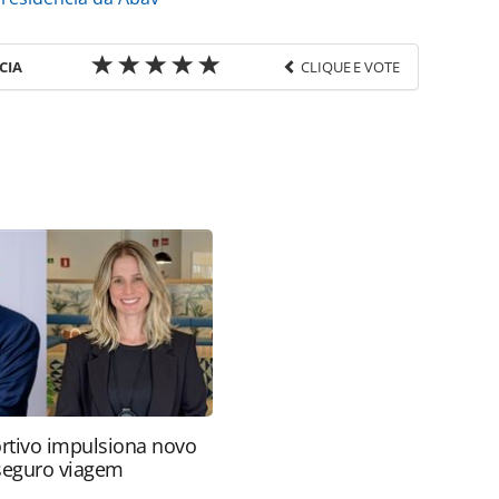
CIA
CLIQUE E VOTE
favor utilize o link
a-turismo/agenciasdeviagens/2017/09/as-
niao-da-abav-confira_149945.html ou as
Todo o conteúdo produzido pela PANROTAS Editora
ra sobre direito autoral. Não reproduza o conteúdo
ra (copyright@panrotas.com.br).
rtivo impulsiona novo
 seguro viagem