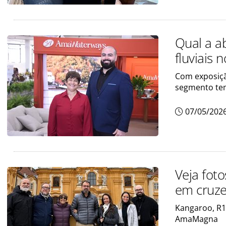
Qual a a
fluviais
Com exposiçã
segmento tem
07/05/202
Veja fot
em cruze
Kangaroo, R1
AmaMagna