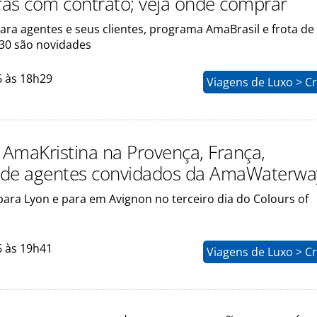
as com contrato; veja onde comprar
ra agentes e seus clientes, programa AmaBrasil e frota de
030 são novidades
6 às 18h29
Viagens de Luxo > C
o AmaKristina na Provença, França,
nde agentes convidados da AmaWaterwa
para Lyon e para em Avignon no terceiro dia do Colours of
6 às 19h41
Viagens de Luxo > C