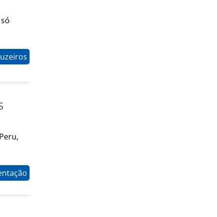
 só
uzeiros
s
Peru,
entação