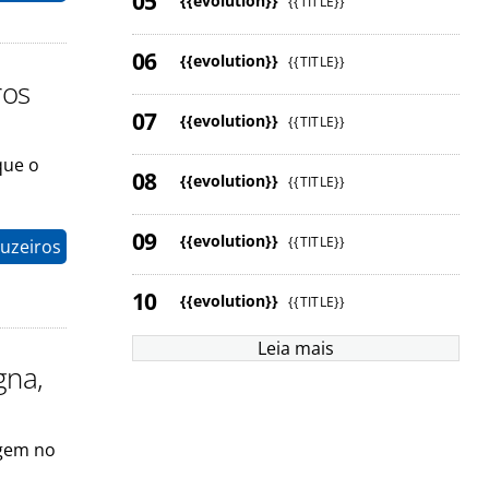
{{evolution}}
{{TITLE}}
{{evolution}}
{{TITLE}}
ros
{{evolution}}
{{TITLE}}
que o
{{evolution}}
{{TITLE}}
{{evolution}}
{{TITLE}}
ruzeiros
{{evolution}}
{{TITLE}}
Leia mais
gna,
agem no