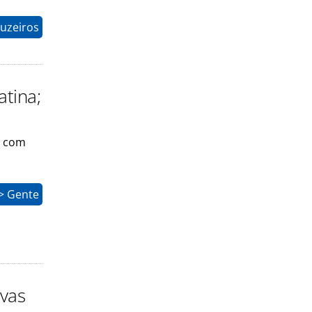
uzeiros
tina;
- com
> Gente
ovas