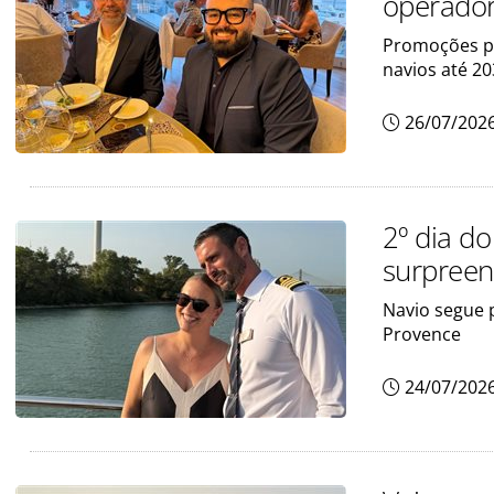
operador
Promoções pa
navios até 2
26/07/202
2º dia d
surpree
Navio segue 
Provence
24/07/202