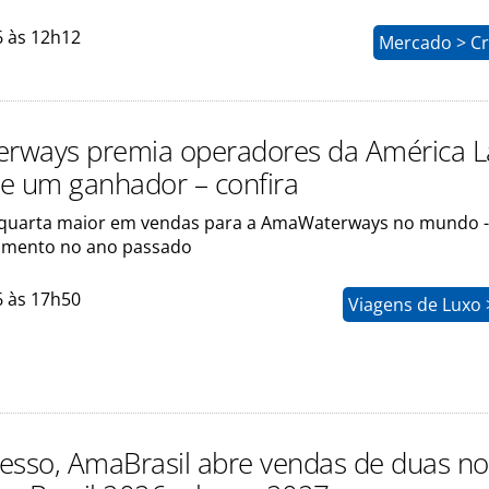
6 às 12h12
Mercado > Cr
ways premia operadores da América La
eve um ganhador – confira
a quarta maior em vendas para a AmaWaterways no mundo 
imento no ano passado
6 às 17h50
Viagens de Luxo 
esso, AmaBrasil abre vendas de duas n