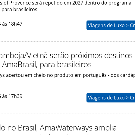
rs of Provence será repetido em 2027 dentro do programa
 para brasileiros
6 às 18h47
Viagens de Luxo > C
Camboja/Vietnã serão próximos destinos
 AmaBrasil, para brasileiros
 acertou em cheio no produto em português - dos cardáp
6 às 17h39
Viagens de Luxo > C
o no Brasil, AmaWaterways amplia