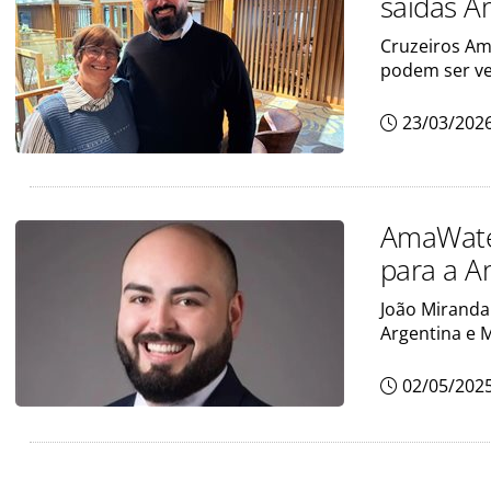
saídas A
Cruzeiros Ama
podem ser ve
23/03/202
AmaWater
para a A
João Miranda 
Argentina e 
02/05/202