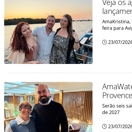
Veja os 
lançamen
AmaKristina,
feira para Av
23/07/202
AmaWater
Provence 
Serão seis sa
de 2027
23/07/202