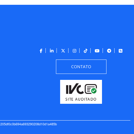
CONTATO
t 205df0c0b694a693290208d10d1a485b