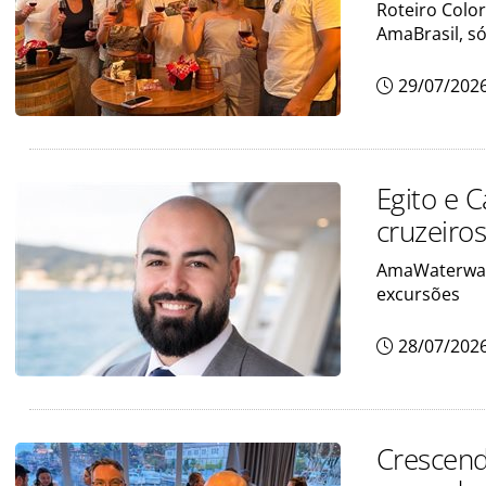
Roteiro Colo
AmaBrasil, só
29/07/202
Egito e 
cruzeiros
AmaWaterways
excursões
28/07/202
Crescend