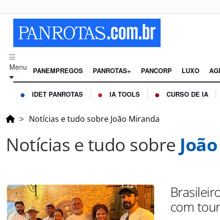
Menu
PANEMPREGOS
PANROTAS+
PANCORP
LUXO
AG
IDET PANROTAS
IA TOOLS
CURSO DE IA
Notícias e tudo sobre João Miranda
Notícias e tudo sobre
João
Brasilei
com tour 