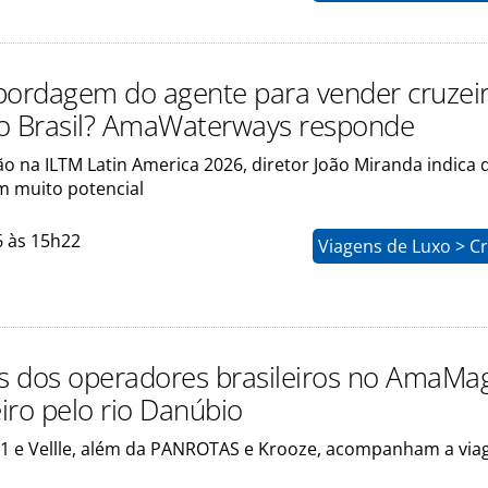
bordagem do agente para vender cruzei
 no Brasil? AmaWaterways responde
o na ILTM Latin America 2026, diretor João Miranda indica 
 muito potencial
6 às 15h22
Viagens de Luxo > C
os dos operadores brasileiros no AmaMa
iro pelo rio Danúbio
1 e Vellle, além da PANROTAS e Krooze, acompanham a vi