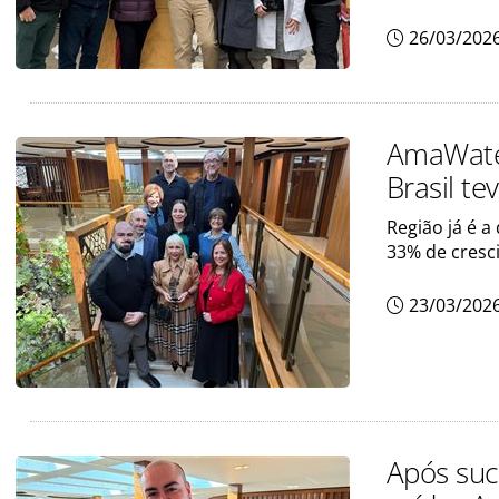
26/03/202
AmaWater
Brasil t
Região já é 
33% de cresc
23/03/202
Após suc