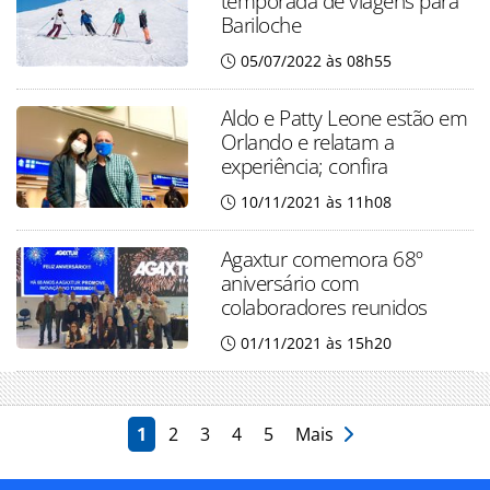
temporada de viagens para
Bariloche
05/07/2022 às 08h55
Aldo e Patty Leone estão em
Orlando e relatam a
experiência; confira
10/11/2021 às 11h08
Agaxtur comemora 68º
aniversário com
colaboradores reunidos
01/11/2021 às 15h20
1
2
3
4
5
Mais