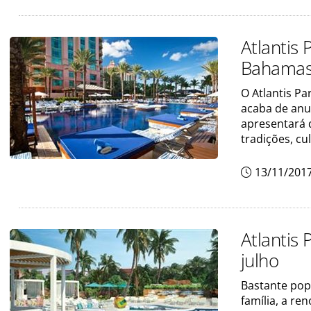
Atlantis
Bahama
O Atlantis P
acaba de anu
apresentará 
tradições, cu
13/11/201
Atlantis
julho
Bastante pop
família, a re