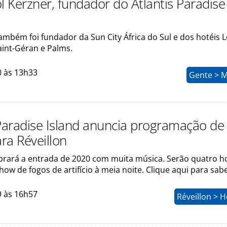
l Kerzner, fundador do Atlantis Paradise
ambém foi fundador da Sun City África do Sul e dos hotéis L
aint-Géran e Palms.
0 às 13h33
Gente > 
 Paradise Island anuncia programação de
ra Réveillon
ebrará a entrada de 2020 com muita música. Serão quatro h
how de fogos de artifício à meia noite. Clique aqui para sab
9 às 16h57
Réveillon > H