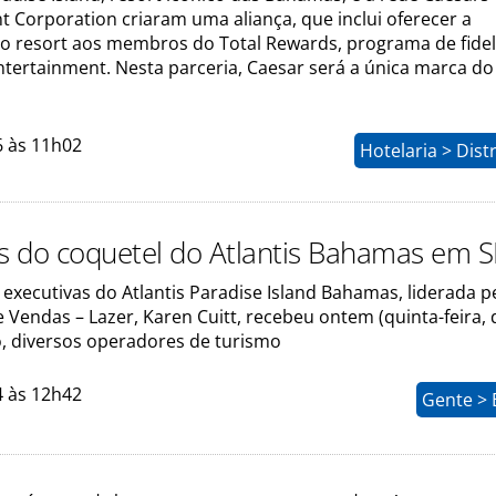
 Corporation criaram uma aliança, que inclui oferecer a
do resort aos membros do Total Rewards, programa de fide
ntertainment. Nesta parceria, Caesar será a única marca do
6 às 11h02
Hotelaria > Dist
os do coquetel do Atlantis Bahamas em 
xecutivas do Atlantis Paradise Island Bahamas, liderada pe
 Vendas – Lazer, Karen Cuitt, recebeu ontem (quinta-feira, d
, diversos operadores de turismo
4 às 12h42
Gente > 