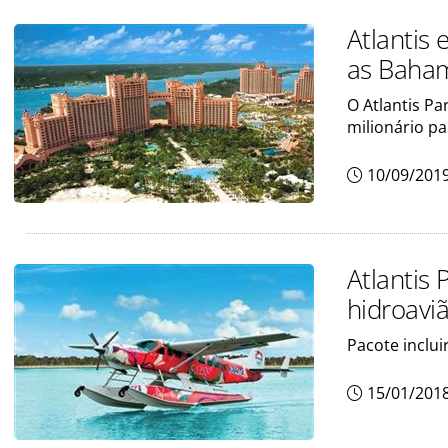
Atlantis
as Baha
O Atlantis P
milionário pa
10/09/201
Atlantis
hidroavi
Pacote inclu
15/01/201