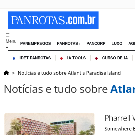
Menu
PANEMPREGOS
PANROTAS+
PANCORP
LUXO
AG
IDET PANROTAS
IA TOOLS
CURSO DE IA
Notícias e tudo sobre Atlantis Paradise Island
Notícias e tudo sobre
Atla
Pharrell
Somewhere El