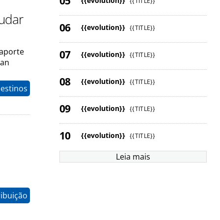
{{evolution}}
{{TITLE}}
judar
{{evolution}}
{{TITLE}}
 aporte
{{evolution}}
{{TITLE}}
ian
{{evolution}}
{{TITLE}}
estinos
{{evolution}}
{{TITLE}}
{{evolution}}
{{TITLE}}
Leia mais
ribuição