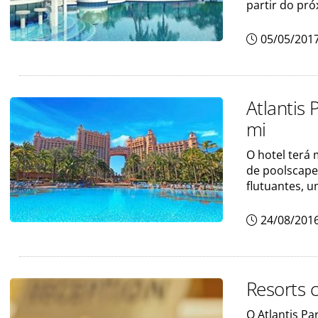
partir do pró
05/05/201
Atlantis
mi
O hotel terá
de poolscape 
flutuantes, u
24/08/201
Resorts 
O Atlantis Pa