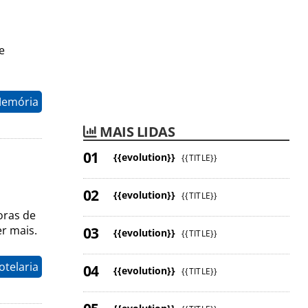
e
Memória
MAIS LIDAS
{{evolution}}
{{TITLE}}
{{evolution}}
{{TITLE}}
oras de
er mais.
{{evolution}}
{{TITLE}}
otelaria
{{evolution}}
{{TITLE}}