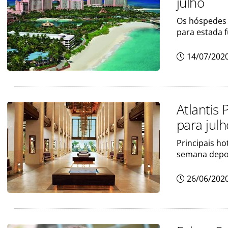
julho
Os hóspedes 
para estada f
14/07/202
Atlantis
para julh
Principais h
semana depo
26/06/202