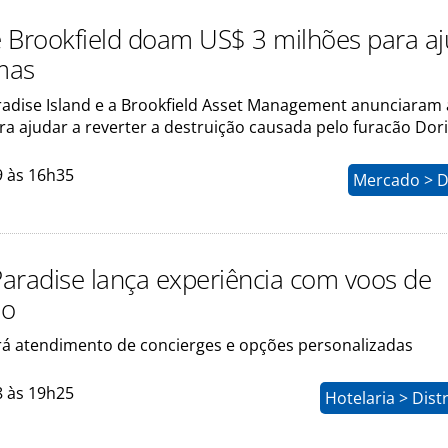
 e Brookfield doam US$ 3 milhões para a
mas
aradise Island e a Brookfield Asset Management anunciaram
ra ajudar a reverter a destruição causada pelo furacão Dor
9 às 16h35
Mercado > D
 Paradise lança experiência com voos de
ão
irá atendimento de concierges e opções personalizadas
8 às 19h25
Hotelaria > Dist