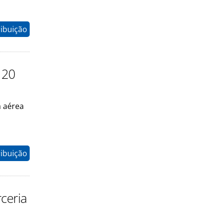
ribuição
 20
 aérea
ribuição
ceria