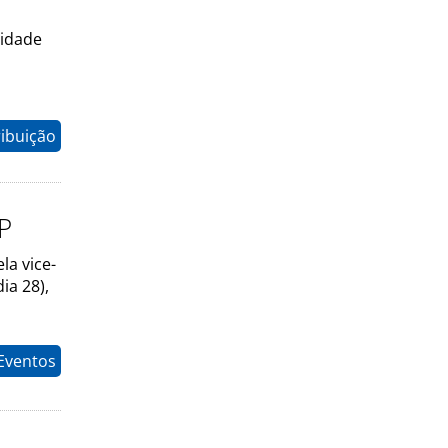
lidade
ribuição
SP
la vice-
ia 28),
Eventos