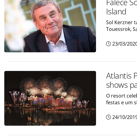
Falece So
Island
Sol Kerzner t
Touessrok, S
23/03/202
Atlantis
shows pa
O resort cel
festas e um s
24/10/201