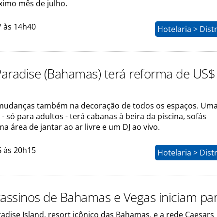
ximo mês de julho.
7 às 14h40
Hotelaria > Dist
 Paradise (Bahamas) terá reforma de US$
 mudanças também na decoração de todos os espaços. Uma
- só para adultos - terá cabanas à beira da piscina, sofás
ma área de jantar ao ar livre e um DJ ao vivo.
6 às 20h15
Hotelaria > Dist
cassinos de Bahamas e Vegas iniciam par
radise Island, resort icônico das Bahamas, e a rede Caesars