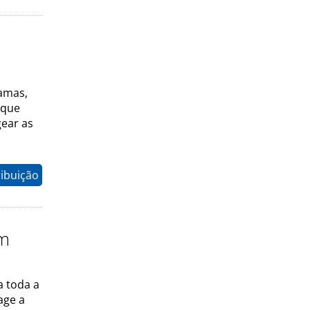
hamas,
 que
ear as
ribuição
em
a toda a
age a