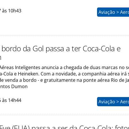
7 às 10h43
Aviação > Aer
a bordo da Gol passa a ter Coca-Cola e
n
 Aéreas Inteligentes anuncia a chegada de duas marcas no 
a-Cola e Heineken. Com a novidade, a companhia aérea irá 
e venda a bordo - e gratuitamente na ponte aérea Rio de Ja
Santos Dumon
6 às 14h44
Aviação > Aer
Eye (EUA) passa a ser da Coca-Cola; foto