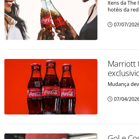
Itens da The
hotéis da re
07/07/202
Marriott
exclusiv
Mudança deve
07/04/202
Gol e Co