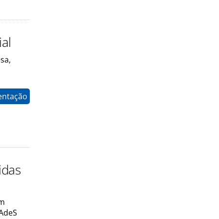
al
sa,
entação
idas
um
 AdeS