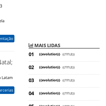
a
ela
entação
MAIS LIDAS
{{evolution}}
{{TITLE}}
atal;
{{evolution}}
{{TITLE}}
a Latam
{{evolution}}
{{TITLE}}
arcerias
{{evolution}}
{{TITLE}}