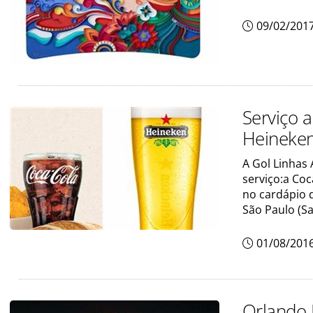
09/02/201
Serviço 
Heineke
A Gol Linhas
serviço:a Coc
no cardápio d
São Paulo (
01/08/201
Orlando 