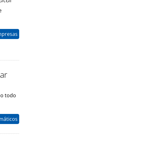
e
mpresas
tar
do todo
máticos