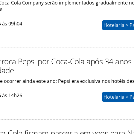
 Coca-Cola Company serão implementados gradualmente n
de
6 às 09h04
Hotelaria > P
 troca Pepsi por Coca-Cola após 34 anos
idade
 ocorrer ainda este ano; Pepsi era exclusiva nos hotéis de
6 às 14h26
Hotelaria > P
ca-Cola firmam parceria em voos para N