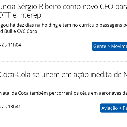
uncia Sérgio Ribeiro como novo CFO par
OTT e Interep
egou há dez dias na holding e tem no currículo passagens p
d Bull e CVC Corp
5 às 11h04
Gente > Movim
Coca-Cola se unem em ação inédita de N
Natal da Coca também percorrerá os céus em aeronaves d
4 às 13h41
Aviação > P