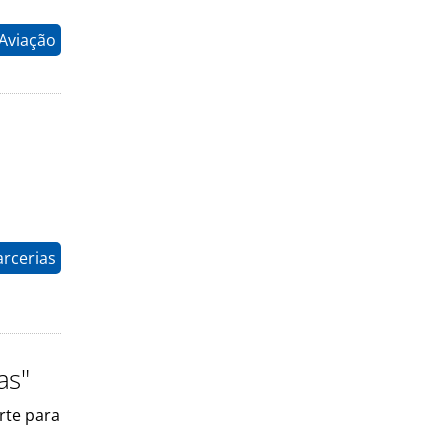
 Aviação
arcerias
as"
rte para