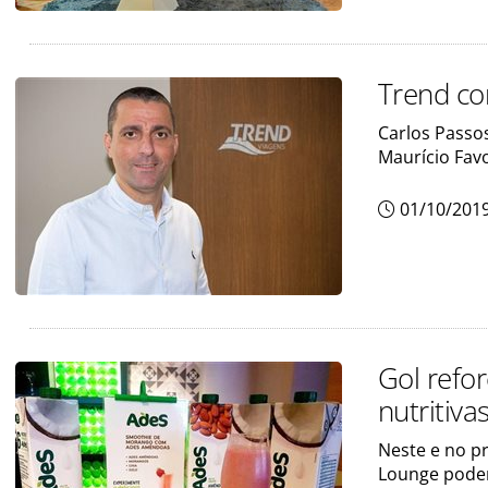
Trend co
Carlos Passos
Maurício Fav
01/10/201
Gol refo
nutritiva
Neste e no p
Lounge poder