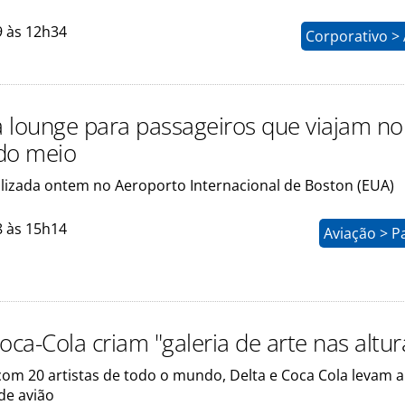
9 às 12h34
Corporativo >
ia lounge para passageiros que viajam no
do meio
ealizada ontem no Aeroporto Internacional de Boston (EUA)
8 às 15h14
Aviação > P
oca-Cola criam "galeria de arte nas altur
com 20 artistas de todo o mundo, Delta e Coca Cola levam a
de avião