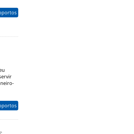
oportos
seu
servir
neiro-
oportos
s