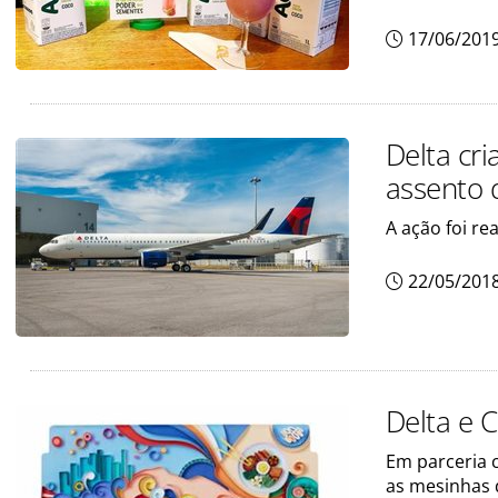
17/06/201
Delta cr
assento 
A ação foi r
22/05/201
Delta e C
Em parceria 
as mesinhas 