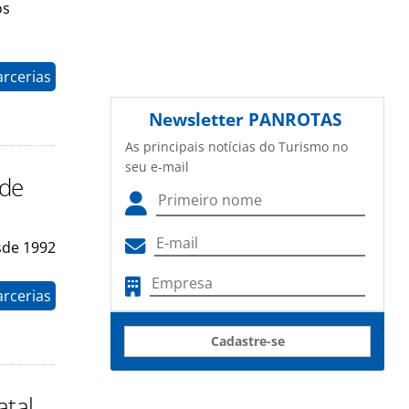
os
arcerias
Newsletter
PANROTAS
As principais notícias do Turismo no
seu e-mail
 de
sde 1992
arcerias
Cadastre-se
atal