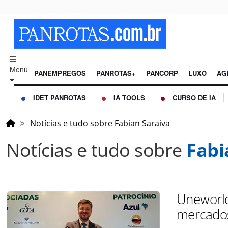
Menu
PANEMPREGOS
PANROTAS+
PANCORP
LUXO
AG
IDET PANROTAS
IA TOOLS
CURSO DE IA
Notícias e tudo sobre Fabian Saraiva
Notícias e tudo sobre
Fabi
Uneworld
mercado