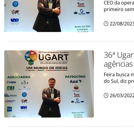
CEO da opera
primeiro sem
22/08/202
36ª Ugar
agências
Feira busca 
do Sul, diz p
26/03/202