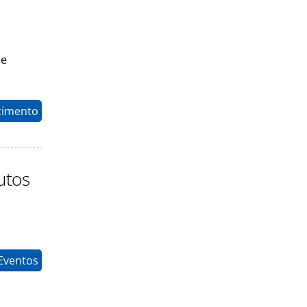
de
cimento
utos
Eventos