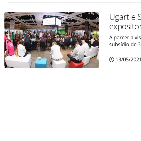
Ugart e 
exposito
A parceria vi
subsídio de 
13/05/202