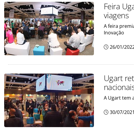
Feira Ug
viagens
A feira prem
Inovação
26/01/202
Ugart re
nacionai
A Ugart tem a
30/07/202