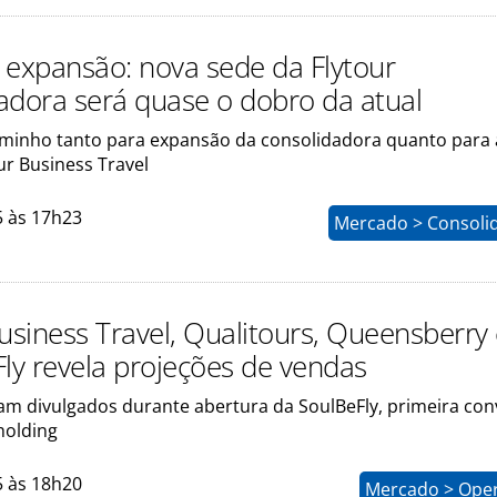
 expansão: nova sede da Flytour
adora será quase o dobro da atual
aminho tanto para expansão da consolidadora quanto para 
ur Business Travel
5 às 17h23
Mercado > Consoli
usiness Travel, Qualitours, Queensberry
Fly revela projeções de vendas
m divulgados durante abertura da SoulBeFly, primeira co
holding
5 às 18h20
Mercado > Ope