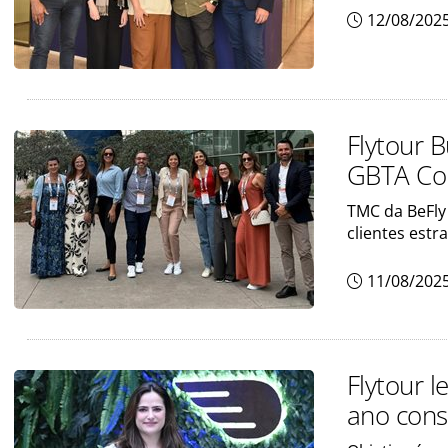
12/08/202
Flytour 
GBTA Co
TMC da BeFly
clientes estr
11/08/202
Flytour l
ano cons