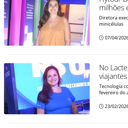
milhões
Diretora exe
minicélulas
07/04/202
No Lacte,
viajantes
Tecnologia c
fevereiro do
23/02/202