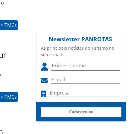
 o
 > TMCs
Newsletter
PANROTAS
As principais notícias do Turismo no
ur
seu e-mail
a
 > TMCs
Cadastre-se
0