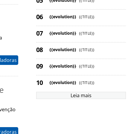
{{evolution}}
{{TITLE}}
{{evolution}}
{{TITLE}}
{{evolution}}
{{TITLE}}
a
{{evolution}}
{{TITLE}}
dadoras
{{evolution}}
{{TITLE}}
{{evolution}}
{{TITLE}}
 e
Leia mais
nvenção
radoras