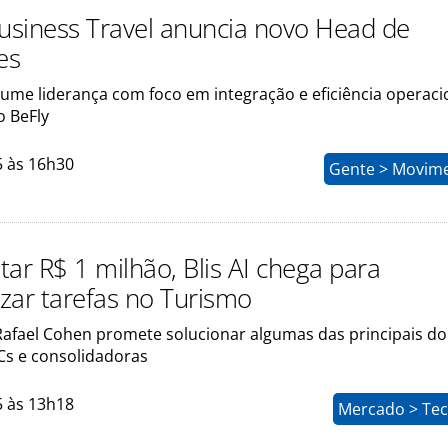
Business Travel anuncia novo Head de
es
sume liderança com foco em integração e eficiência operaci
 BeFly
5 às 16h30
Gente > Movim
ar R$ 1 milhão, Blis AI chega para
zar tarefas no Turismo
afael Cohen promete solucionar algumas das principais do
Cs e consolidadoras
5 às 13h18
Mercado > Tec