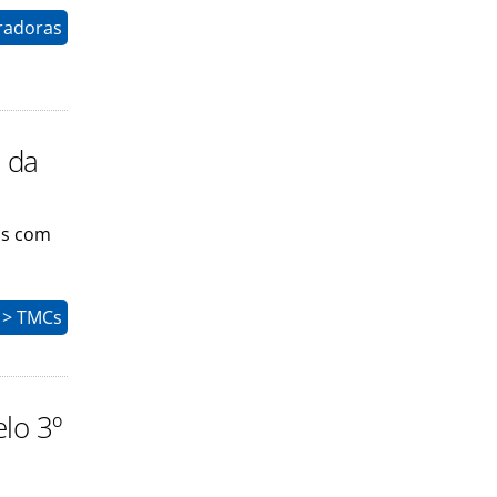
radoras
s da
as com
 > TMCs
lo 3º