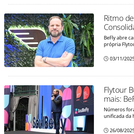
Ritmo de
Consolid
BeFly abre c
própria Flyto
03/11/202
Flytour B
mais: Be
Números fora
unificada da 
26/08/202