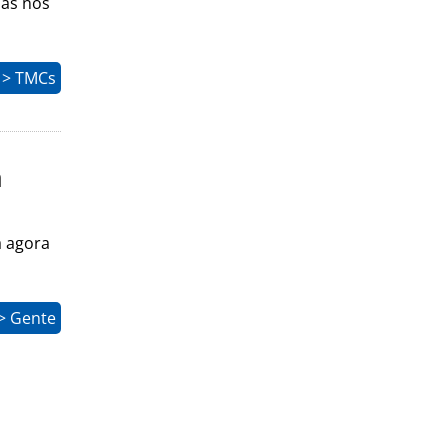
ias nos
 > TMCs
a
a agora
> Gente