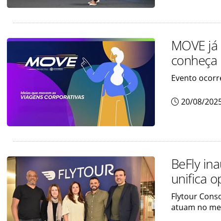
MOVE já 
conheça
Evento ocorr
20/08/202
BeFly ina
unifica 
Flytour Conso
atuam no me