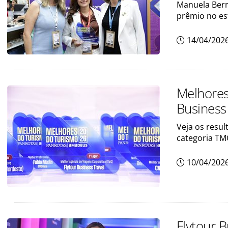
Manuela Berna
prêmio no e
14/04/202
Melhore
Business
Veja os resu
categoria TM
10/04/202
Flytour B