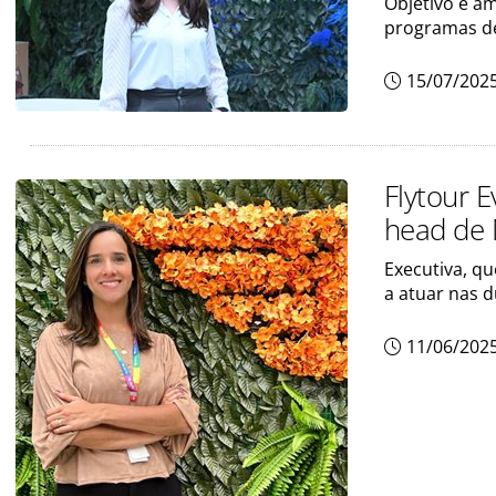
Objetivo é am
programas de
15/07/202
Flytour 
head de 
Executiva, q
a atuar nas d
11/06/202