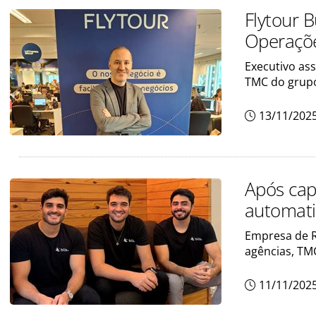
Flytour 
Operaçõ
Executivo as
TMC do grupo
13/11/202
Após capt
automati
Empresa de R
agências, TM
11/11/202