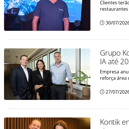
Clientes terã
restaurantes
30/07/202
Grupo Ko
IA até 2
Empresa anun
reforça área 
27/07/202
Kontik e