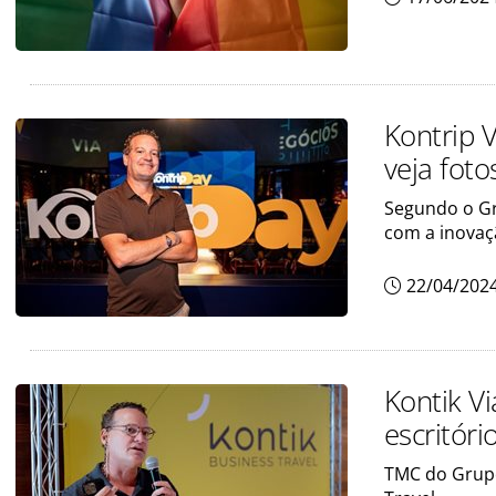
Kontrip 
veja foto
Segundo o Gr
com a inovaçã
22/04/202
Kontik V
escritór
TMC do Grupo