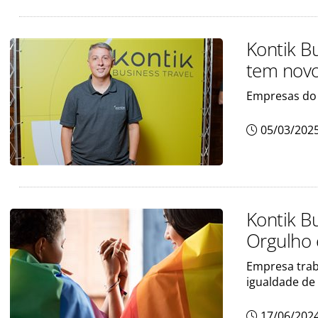
Kontik Bu
tem nov
Empresas do 
05/03/202
Kontik B
Orgulho 
Empresa trab
igualdade de
17/06/202