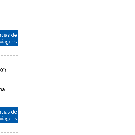
ncias de
viagens
xo
ona
ncias de
viagens