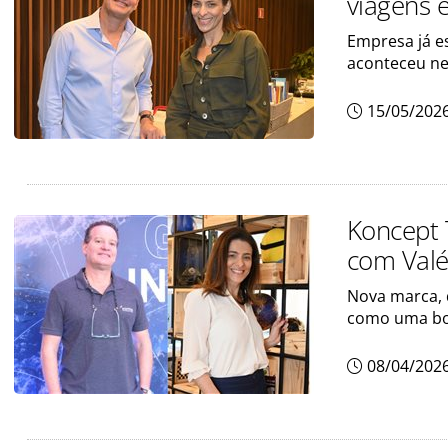
viagens 
Empresa já e
aconteceu nes
15/05/202
Koncept 
com Valé
Nova marca, q
como uma bo
08/04/202