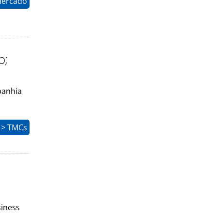
Mercado
o;
panhia
 > TMCs
siness