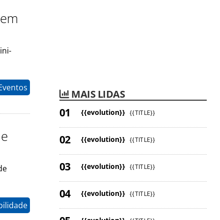
a em
ni-
Eventos
MAIS LIDAS
{{evolution}}
{{TITLE}}
 e
{{evolution}}
{{TITLE}}
{{evolution}}
{{TITLE}}
de
{{evolution}}
{{TITLE}}
ilidade