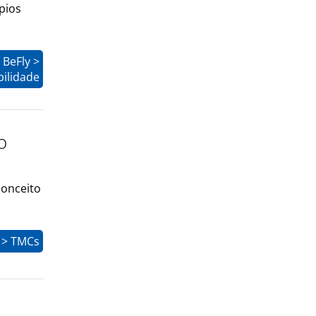
pios
 BeFly >
bilidade
o
conceito
 > TMCs