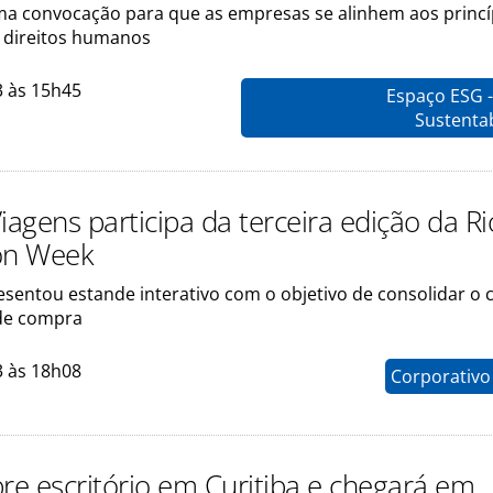
 uma convocação para que as empresas se alinhem aos princí
e direitos humanos
3 às 15h45
Espaço ESG -
Sustenta
iagens participa da terceira edição da Ri
on Week
sentou estande interativo com o objetivo de consolidar o 
de compra
3 às 18h08
Corporativo
bre escritório em Curitiba e chegará em