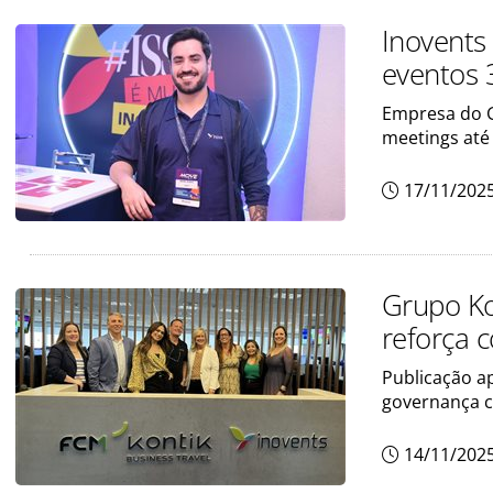
Inovents
eventos 
Empresa do G
meetings até
17/11/202
Grupo Ko
reforça
Publicação ap
governança c
14/11/202