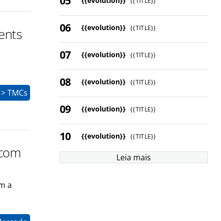
{{evolution}}
{{TITLE}}
{{evolution}}
{{TITLE}}
ents
{{evolution}}
{{TITLE}}
{{evolution}}
{{TITLE}}
 > TMCs
{{evolution}}
{{TITLE}}
{{evolution}}
{{TITLE}}
 com
Leia mais
m a