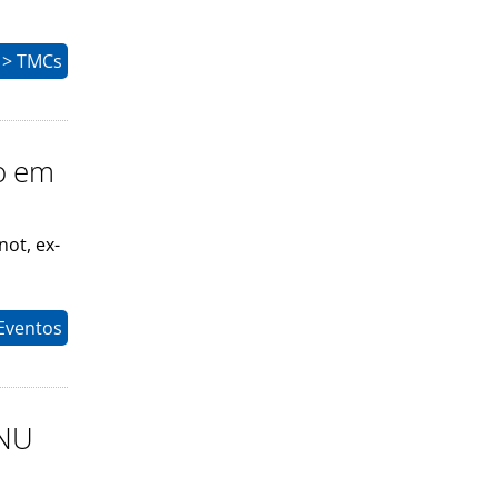
 > TMCs
vo em
ot, ex-
Eventos
ONU