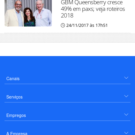
GBM Queensberry cresce
49% em paxs; veja roteiros
2018
24/11/2017 às 17h51
Canais
Serviços
Empregos
A Empresa