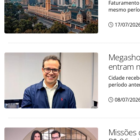
Faturamento 
mesmo perío
17/07/202
Megashow
entram n
Cidade recebe
período ante
08/07/202
Missões 