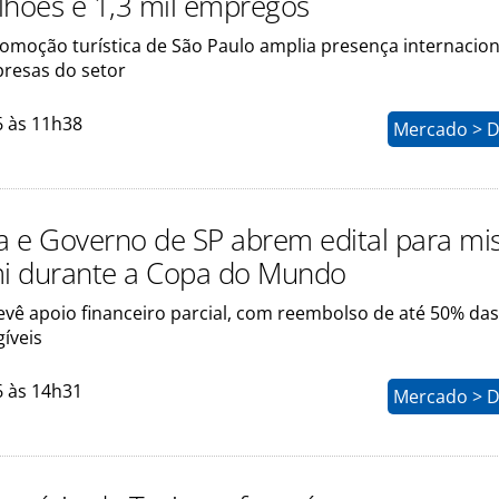
lhões e 1,3 mil empregos
romoção turística de São Paulo amplia presença internacion
presas do setor
6 às 11h38
Mercado > D
ra e Governo de SP abrem edital para mi
i durante a Copa do Mundo
vê apoio financeiro parcial, com reembolso de até 50% das
íveis
6 às 14h31
Mercado > D