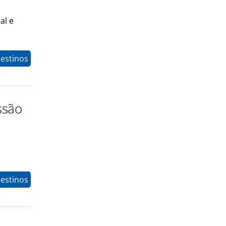
al e
estinos
ssão
estinos