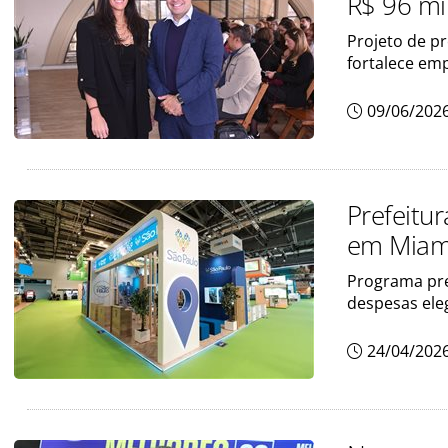
R$ 96 mi
Projeto de p
fortalece em
09/06/202
Prefeitu
em Miam
Programa pre
despesas eleg
24/04/202