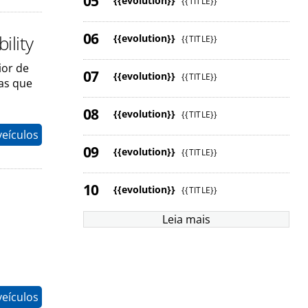
{{evolution}}
{{TITLE}}
ility
{{evolution}}
{{TITLE}}
ior de
{{evolution}}
{{TITLE}}
as que
{{evolution}}
{{TITLE}}
eículos
{{evolution}}
{{TITLE}}
{{evolution}}
{{TITLE}}
Leia mais
eículos