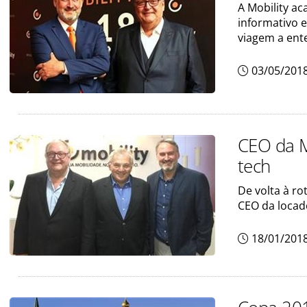
A Mobility ac
informativo 
viagem a ent
03/05/201
CEO da M
tech
De volta à ro
CEO da locad
18/01/201