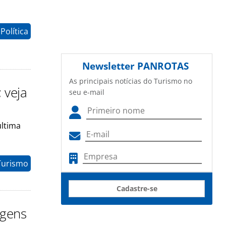
Política
Newsletter
PANROTAS
As principais notícias do Turismo no
 veja
seu e-mail
última
Turismo
Cadastre-se
agens