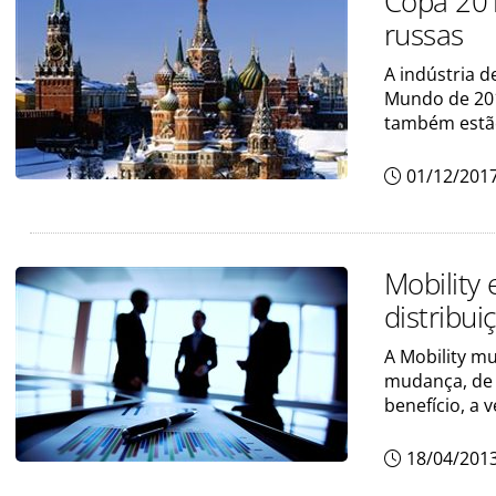
Copa 201
russas
A indústria 
Mundo de 201
também estão
01/12/201
Mobility
distribui
A Mobility m
mudança, de 
benefício, a 
18/04/201