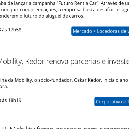
aba de lançar a campanha “Futuro Rent a Car”. Através de 
e um quiz com premiações, a empresa busca desafiar os ag
enderem o futuro do aluguel de carros.
8 às 17h58
Mercado > Locadoras de v
obility, Kedor renova parcerias e inves
tina da Mobility, o sócio-fundador, Oskar Kedor, inicia o an
ora.
8 às 18h19
Corporativo > 