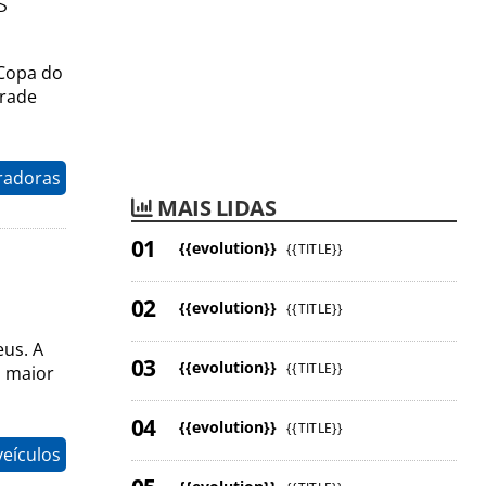
s
 Copa do
trade
radoras
MAIS LIDAS
{{evolution}}
{{TITLE}}
{{evolution}}
{{TITLE}}
eus. A
{{evolution}}
{{TITLE}}
o maior
{{evolution}}
{{TITLE}}
eículos