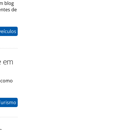
um blog
entes de
eículos
te em
o como
Turismo