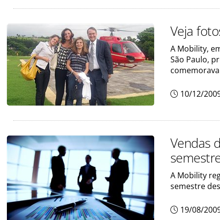
Veja fot
A Mobility, 
São Paulo, p
comemorava 
10/12/200
Vendas d
semestr
A Mobility r
semestre de
19/08/200