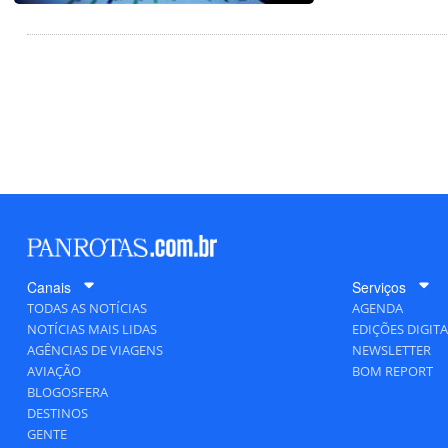
Canais
Serviços
TODAS AS NOTÍCIAS
AGENDA
NOTÍCIAS MAIS LIDAS
EDIÇÕES DIGITA
AGÊNCIAS DE VIAGENS
NEWSLETTER
AVIAÇÃO
BOM REPORT
BLOGOSFERA
DESTINOS
GENTE