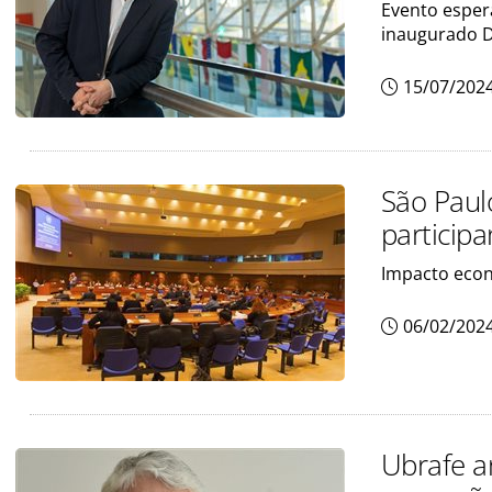
Evento espera
inaugurado D
15/07/202
São Paul
particip
Impacto econ
06/02/202
Ubrafe a