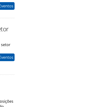
Eventos
etor
 setor
Eventos
posições
do,