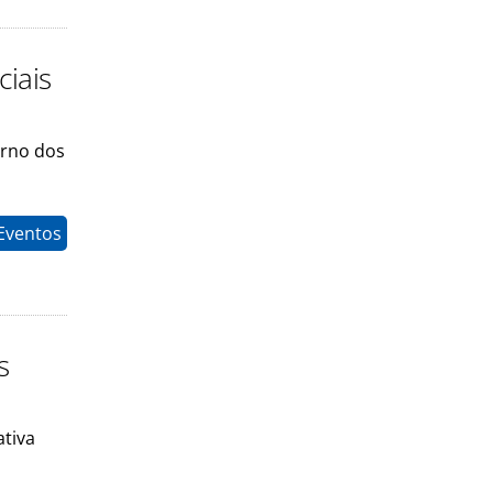
iais
orno dos
Eventos
s
ativa