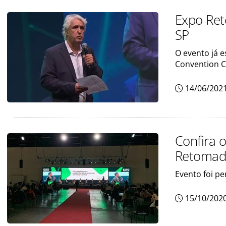
Expo Ret
SP
O evento já e
Convention C
14/06/202
Confira 
Retomad
Evento foi p
15/10/202