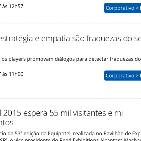
7 às 12h57
Corporativo > 
 estratégia e empatia são fraquezas do s
e os players promovam diálogos para detectar fraquezas do
7 às 11h00
Corporativo > 
 2015 espera 55 mil visitantes e mil
ntos
cio da 53ª edição da Equipotel, realizada no Pavilhão de Ex
SP), o vice presidente do Reed Exhibitions Alcantara Macha