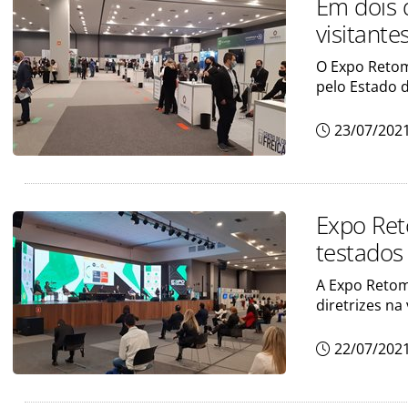
Em dois 
visitante
O Expo Retom
pelo Estado 
23/07/202
Expo Ret
testados 
A Expo Retom
diretrizes na
22/07/202