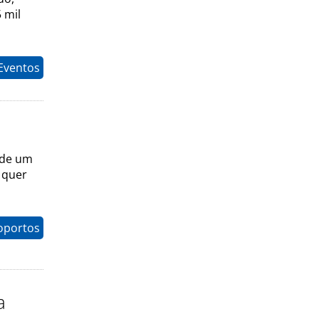
 mil
Eventos
 de um
a quer
oportos
a