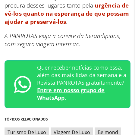
procura desses lugares tanto pela
urgência de
vê-los quanto na esperança de que possam
ajudar a preservá-los
.
A PANROTAS viaja a convite da Serandipians,
com seguro viagem Intermac.
Quer receber notícias como essa,
além das mais lidas da semana e a
Revista PANROTAS gratuitamente?
Entre em nosso grupo de
WhatsApp.
TÓPICOS RELACIONADOS
Turismo De Luxo
Viagem De Luxo
Belmond