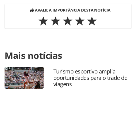
AVALIE A IMPORTÂNCIA DESTA NOTÍCIA
Para compartilhar esse conteúdo, por favor utilize o link
Mais notícias
https://www.panrotas.com.br/aviacao/empresas/2025/10/
aprova-urgencia-para-projeto-que-proibe-cobranca-de-
bagagem-de-mao_222704.html ou as ferramentas
Turismo esportivo amplia
oferecidas na página. Todo o conteúdo produzido pela
oportunidades para o trade de
PANROTAS Editora é protegido pela legislação brasileira
viagens
sobre direito autoral. Não reproduza o conteúdo sem
autorização da PANROTAS Editora
(copyright@panrotas.com.br).