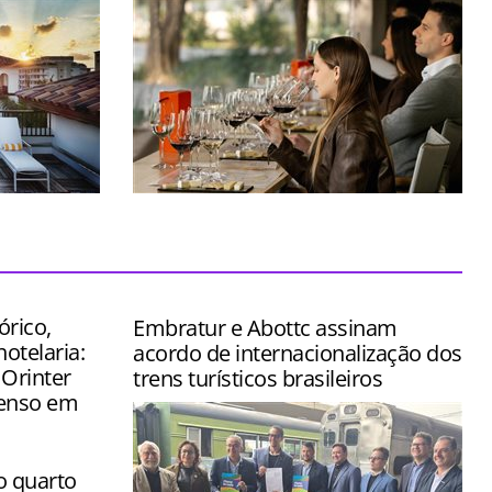
stido na
Espaço foi concebido para transformar
ômico de
uma simples visita em uma verdadeira
jornada pelo universo do vinho
órico,
Embratur e Abottc assinam
hotelaria:
acordo de internacionalização dos
 Orinter
trens turísticos brasileiros
tenso em
o quarto