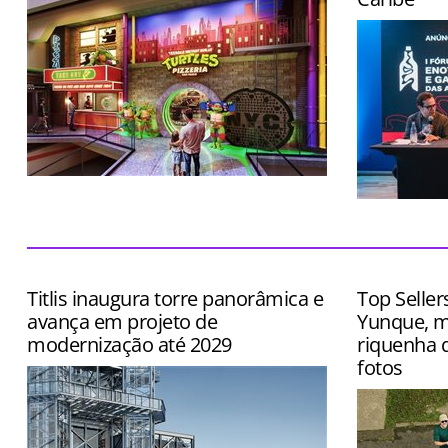
Local terá cenários instagramáveis,
entretenimento imersivo e cardápio
Evento terá
inspirado no desenho
exposição d
queijos, caf
Titlis inaugura torre panorâmica e
Top Seller
avança em projeto de
Yunque, m
modernização até 2029
riquenha q
fotos