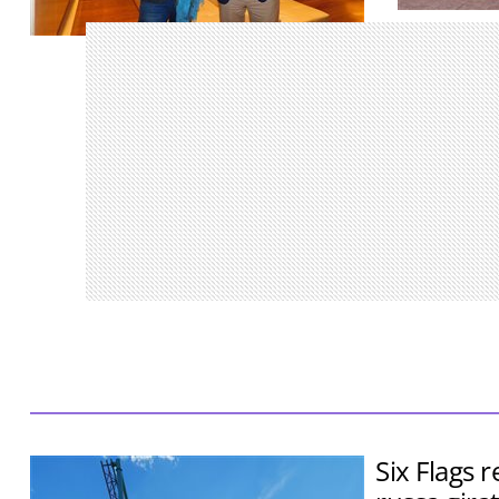
Encontro re
parceiros S
Aventora Baía Formosa Resort terá 70
Traveller M
quartos, 28 villas branded residences e
será inaugurado em 2029
Six Flags 