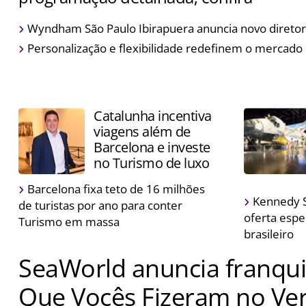
Evento acontece na próxima semana, em São Paulo, e t
Wyndham São Paulo Ibirapuera anuncia novo diretor
de vinhos e queijos
Personalização e flexibilidade redefinem o mercado
Catalunha incentiva
viagens além de
Barcelona e investe
no Turismo de luxo
Barcelona fixa teto de 16 milhões
Kennedy S
de turistas por ano para conter
oferta espe
Turismo em massa
brasileiro
SeaWorld anuncia franquia
Que Vocês Fizeram no Ve