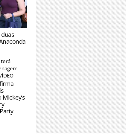
rizonte e
 duas
ulsionar
 Anaconda
iro
ados para as
 terá
em busca de
menagem
 VÍDEO
firma
is
o Mickey’s
ry
Party