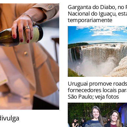
Garganta do Diabo, no 
Nacional do Iguaçu, est
temporariamente
Atração foi fechada para ga
Uruguai promove roa
segurança dos visitantes d
fornecedores locais par
aumento no volume de água
São Paulo; veja fotos
ivulga