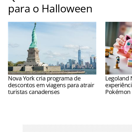
para o Halloween
Novas casas assombradas estreiam em 11 de setembro
Nova York cria programa de
Legoland 
descontos em viagens para atrair
experiênci
turistas canadenses
Pokémon
Medida foi adotada após ser observada
Espaço perm
uma queda na visitação de canadenses
experimenta
na Big Apple
parceria en