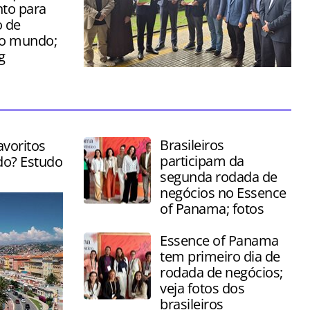
to para
 de
do mundo;
g
Cerimônia foi realizada nesta sexta-
feira (03) no Saguão da Serra Verde
Express, em Curitiba
Brasileiros
avoritos
participam da
do? Estudo
segunda rodada de
negócios no Essence
of Panama; fotos
Essence of Panama
tem primeiro dia de
rodada de negócios;
veja fotos dos
brasileiros