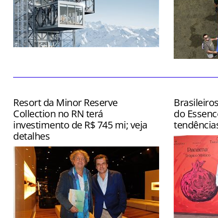
Atração ainda contará com restaurante
e boutique
Dia também
inspection
Grand Rio M
Resort da Minor Reserve
Brasileiro
Collection no RN terá
do Essenc
investimento de R$ 745 mi; veja
tendência
detalhes