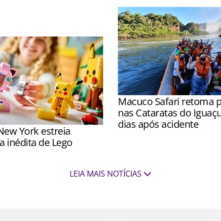
 nos três parques
Macuco Safari retoma p
nas Cataratas do Iguaç
dias após acidente
New York estreia
Passeios voltaram a ser rea
a inédita de Lego
partir das 8h após inspeçõ
e Marinha
itirá aos visitantes
LEIA MAIS NOTÍCIAS
r os novos produtos da
tre Lego e Pokémon