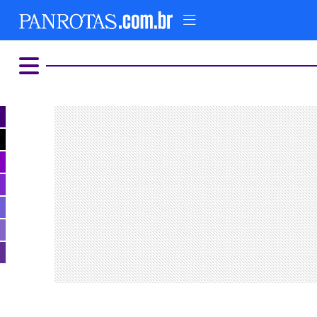
HOME
AD
COMER E BEBER
ALTERNATIVO
LUXO E GLAMOUR
PARQUES TEMÁTICOS
FIQUE LIGADO