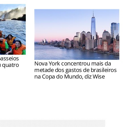
asseios
Nova York concentrou mais da
u quatro
metade dos gastos de brasileiros
na Copa do Mundo, diz Wise
lizados a
Cidades-sede como Houston e Cidade
es de ICMBio
do México registraram forte aumento
em relação ao mesmo período de 2025