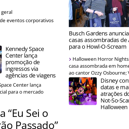
erá palestras e degustação
 geral
 de eventos corporativos
Destino segue para Belo Ho
Busch Gardens anuncia
Rio de Janeiro a fim de imp
casas assombradas de
negócios com trade brasile
para o Howl-O-Scream
Kennedy Space
Center lança
Visitantes serão transport
Halloween Horror Nights
promoção de
profundezas da Amazônia 
casa assombrada em ho
ingressos via
uma equipe desaparecida
ao cantor Ozzy Osbourne;
agências de viagens
Disney con
pace Center lança
datas e ma
cial para o mercado
atrações d
Not-So-Sca
Halloween 
 “Eu Sei o
rão Passado”