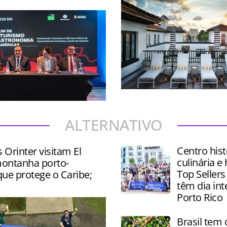
Destino da Flórida tem inve
oferta de Turismo gastron
 palestras, degustações e
alto padrão
e produtos como vinhos,
ALTERNATIVO
és e chocolates
Centro hist
s Orinter visitam El
culinária e 
ontanha porto-
Top Sellers
ue protege o Caribe;
têm dia in
Porto Rico
Brasil tem 