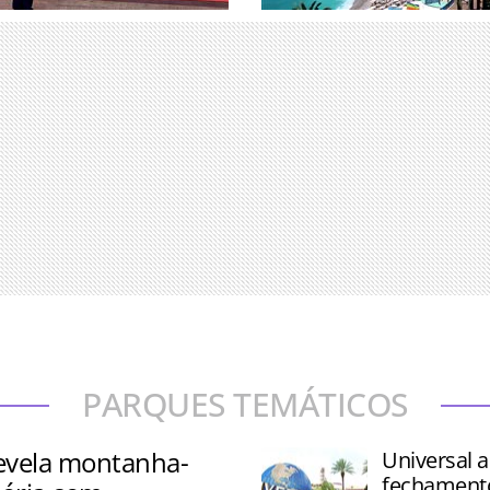
uniu associados e
Pesquisa analisou 25 desti
erandipians e Takumians by
determinar onde os viajant
ade de 77 países
ricos escolhem passar seu
PARQUES TEMÁTICOS
revela montanha-
Universal a
fechament