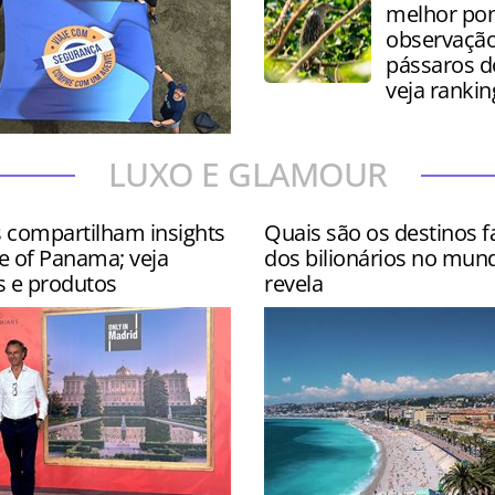
melhor pon
observação
pássaros 
veja rankin
 contou com site
LUXO E GLAMOUR
s nos hotéis Wyndham
ar e Hyatt Centric Isla Ver…
s compartilham insights
Quais são os destinos f
e of Panama; veja
dos bilionários no mun
s e produtos
revela