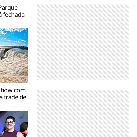
Parque
á fechada
rantir a
dshow com
urante o
a trade de
 do rio