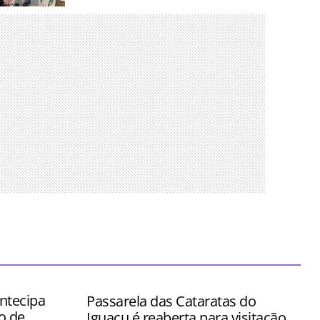
nos para
es mais
 tempo
ntecipa
Passarela das Cataratas do
o de
Iguaçu é reaberta para visitação