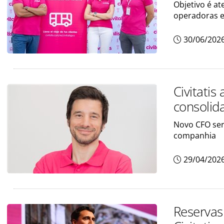
Objetivo é a
operadoras e
30/06/202
Civitati
consolid
Novo CFO será
companhia
29/04/202
Reservas