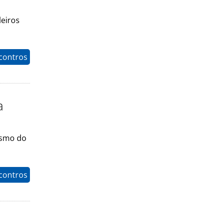
eiros
contros
a
ismo do
contros