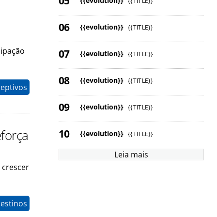
{{evolution}}
{{TITLE}}
{{evolution}}
{{TITLE}}
cipação
{{evolution}}
{{TITLE}}
{{evolution}}
{{TITLE}}
eptivos
{{evolution}}
{{TITLE}}
eforça
{{evolution}}
{{TITLE}}
Leia mais
 crescer
estinos