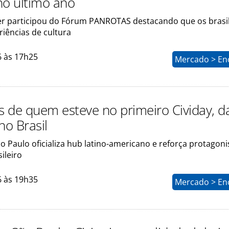
 no último ano
er participou do Fórum PANROTAS destacando que os brasil
iências de cultura
6 às 17h25
Mercado > En
os de quem esteve no primeiro Cividay, d
 no Brasil
o Paulo oficializa hub latino-americano e reforça protagon
ileiro
6 às 19h35
Mercado > En