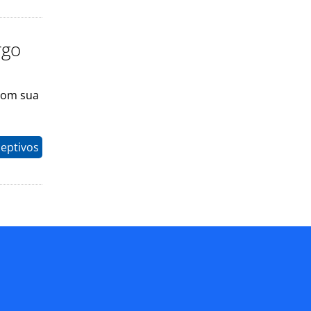
rgo
com sua
eptivos