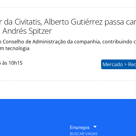
da Civitatis, Alberto Gutiérrez passa ca
 Andrés Spitzer
no Conselho de Administração da companhia, contribuindo 
em tecnologia
5 às 10h15
Mercado > Rec
Empregos
BUSCAR VAGAS