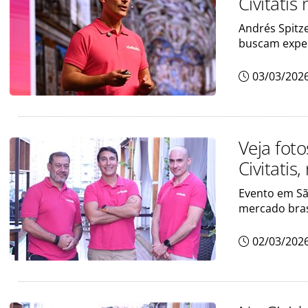
Civitatis
Andrés Spitz
buscam exper
03/03/202
Veja fot
Civitatis,
Evento em Sã
mercado bras
02/03/202