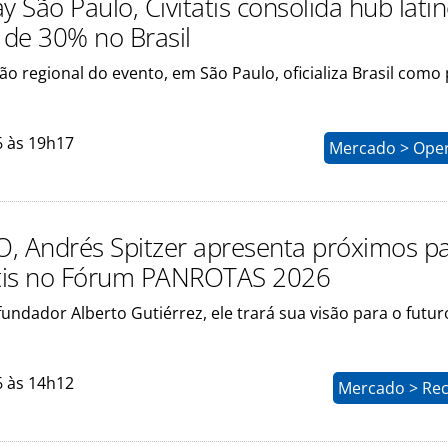
y São Paulo, Civitatis consolida hub lati
a de 30% no Brasil
ão regional do evento, em São Paulo, oficializa Brasil como 
6 às 19h17
Mercado > Ope
, Andrés Spitzer apresenta próximos p
atis no Fórum PANROTAS 2026
undador Alberto Gutiérrez, ele trará sua visão para o futur
6 às 14h12
Mercado > Rec