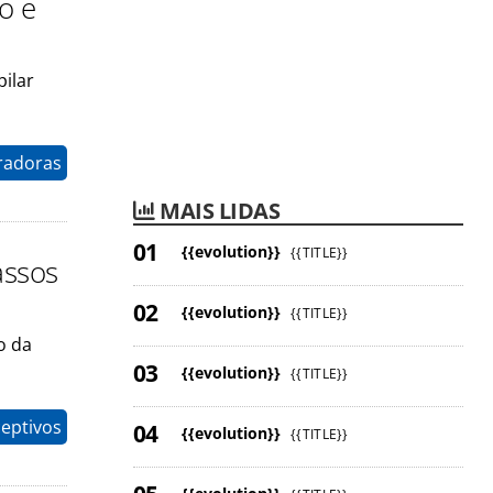
no e
pilar
radoras
MAIS LIDAS
{{evolution}}
{{TITLE}}
assos
{{evolution}}
{{TITLE}}
o da
{{evolution}}
{{TITLE}}
eptivos
{{evolution}}
{{TITLE}}