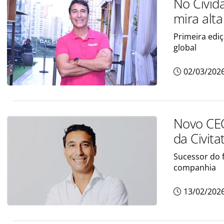
No Civida
mira alt
Primeira ediç
global
02/03/202
Novo CEO
da Civit
Sucessor do f
companhia
13/02/202