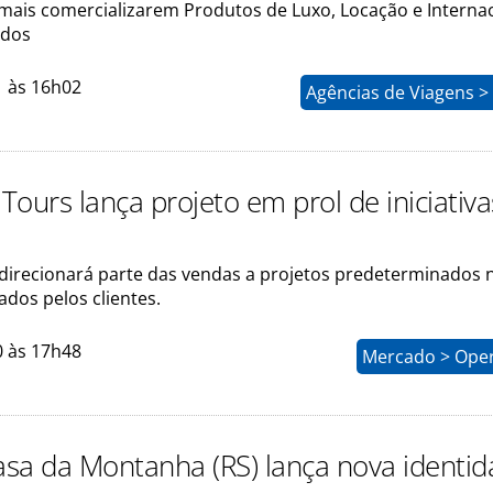
mais comercializarem Produtos de Luxo, Locação e Interna
ados
1 às 16h02
Agências de Viagens >
ours lança projeto em prol de iniciativa
direcionará parte das vendas a projetos predeterminados 
tados pelos clientes.
0 às 17h48
Mercado > Ope
sa da Montanha (RS) lança nova identi