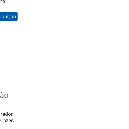
iro
ribuição
hão
arador
 lazer.