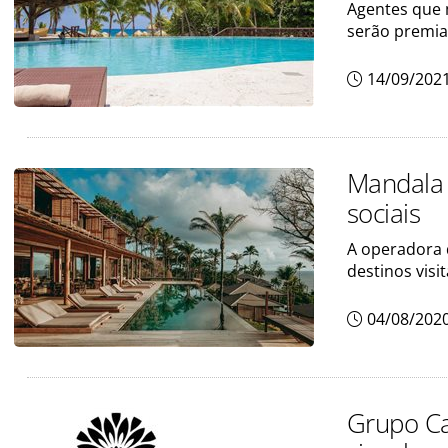
Agentes que 
serão premi
14/09/202
Mandala T
sociais
A operadora 
destinos visi
04/08/202
Grupo Ca