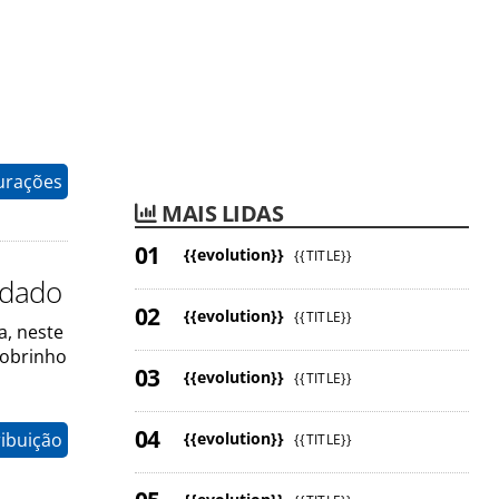
gurações
MAIS LIDAS
{{evolution}}
{{TITLE}}
idado
{{evolution}}
{{TITLE}}
a, neste
Sobrinho
{{evolution}}
{{TITLE}}
{{evolution}}
ribuição
{{TITLE}}