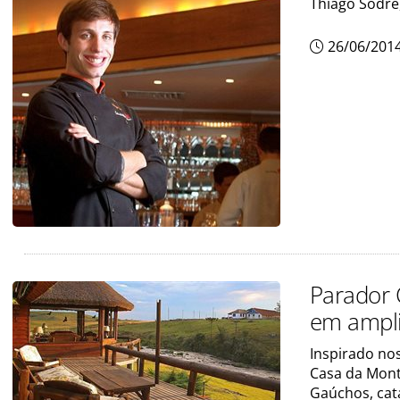
Thiago Sodré,
26/06/201
Parador 
em ampl
Inspirado nos
Casa da Mont
Gaúchos, cata