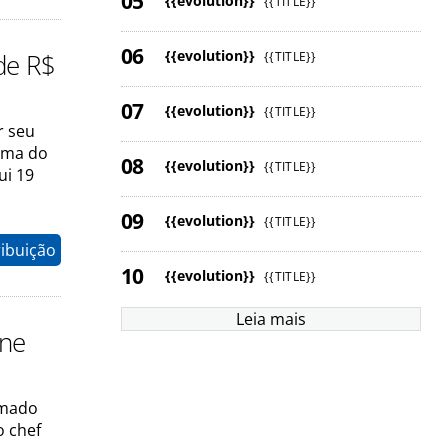
{{evolution}}
{{TITLE}}
{{evolution}}
de R$
{{TITLE}}
{{evolution}}
{{TITLE}}
r seu
xima do
{{evolution}}
{{TITLE}}
ui 19
{{evolution}}
{{TITLE}}
ribuição
{{evolution}}
{{TITLE}}
Leia mais
ine
amado
o chef