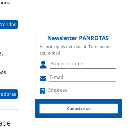
cional
 Vendas
Newsletter
PANROTAS
As principais notícias do Turismo no
s
seu e-mail
nos
radoras
Cadastre-se
dade