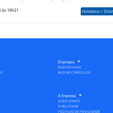
4 às 16h21
Hotelaria > Dist
Empregos
BUSCAR VAGAS
IS
BUSCAR CURRÍCULOS
A Empresa
QUEM SOMOS
PUBLICIDADE
POLÍTICAS DE PRIVACIDADE