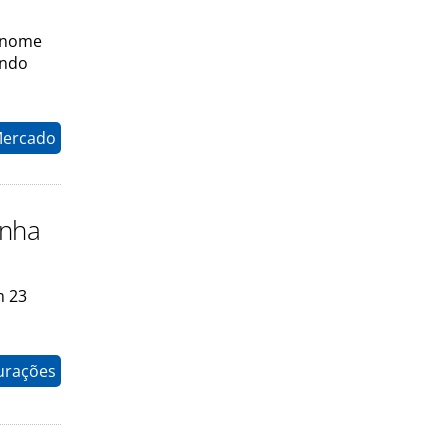
o nome
indo
Mercado
anha
m 23
gurações