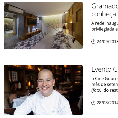
Gramado 
conheça
A rede inaug
privilegiada 
24/09/201
Evento C
o Cine Gourm
mês de setem
(foto)
, do res
28/08/201