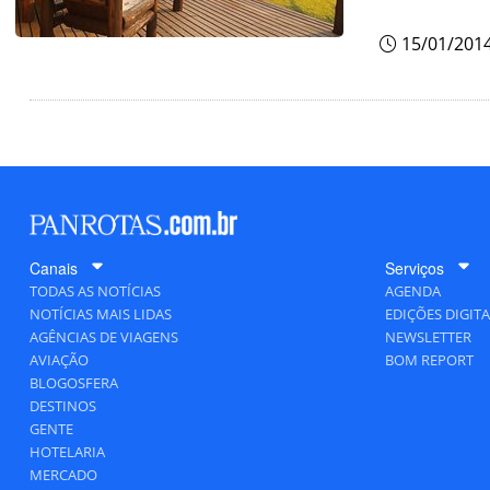
15/01/201
Canais
Serviços
TODAS AS NOTÍCIAS
AGENDA
NOTÍCIAS MAIS LIDAS
EDIÇÕES DIGITA
AGÊNCIAS DE VIAGENS
NEWSLETTER
AVIAÇÃO
BOM REPORT
BLOGOSFERA
DESTINOS
GENTE
HOTELARIA
MERCADO