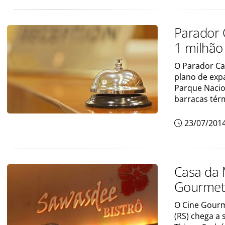
Parador 
1 milhão
O Parador Ca
plano de exp
Parque Nacio
barracas térm
23/07/201
Casa da 
Gourme
O Cine Gourm
(RS) chega a 