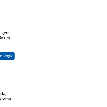
iagens
 de um
nologia
ada,
ograma