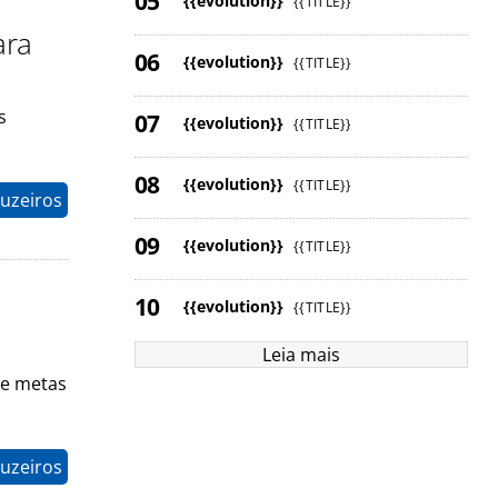
{{evolution}}
{{TITLE}}
ara
{{evolution}}
{{TITLE}}
s
{{evolution}}
{{TITLE}}
{{evolution}}
{{TITLE}}
uzeiros
{{evolution}}
{{TITLE}}
{{evolution}}
{{TITLE}}
Leia mais
de metas
uzeiros