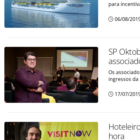
para incentiv
06/08/201
SP Oktob
associad
Os associado
ingressos da 
17/07/201
Hoteleir
hora