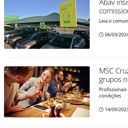
Abav insi
comissio
Leia o comun
06/03/202
MSC Cruz
grupos 
Profissionais
condições
14/09/202