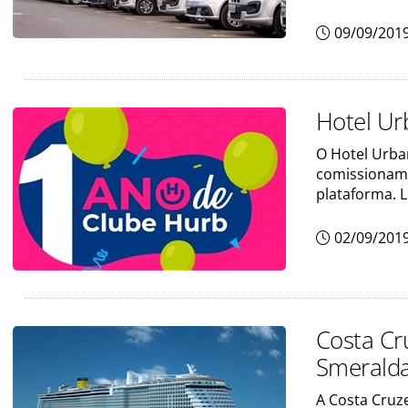
09/09/201
Hotel Ur
O Hotel Urba
comissioname
plataforma. L
02/09/201
Costa Cr
Smerald
A Costa Cruz