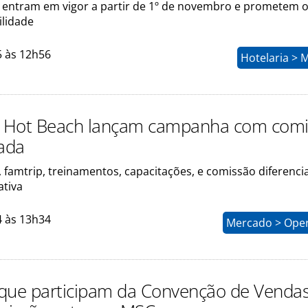
 entram em vigor a partir de 1º de novembro e prometem o
ilidade
5 às 12h56
Hotelaria > 
e Hot Beach lançam campanha com com
iada
a, famtrip, treinamentos, capacitações, e comissão diferenc
ativa
4 às 13h34
Mercado > Ope
que participam da Convenção de Venda