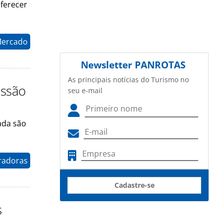
ferecer
Mercado
Newsletter
PANROTAS
As principais notícias do Turismo no
issão
seu e-mail
iada são
radoras
Cadastre-se
s