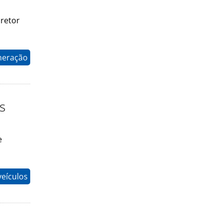
iretor
neração
s
e
eículos