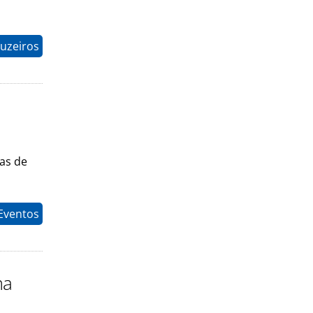
uzeiros
as de
Eventos
ma