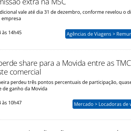
missão extra na MSC
dicional vale até dia 31 de dezembro, conforme revelou o d
a empresa
4 às 14h45
Agências de Viagens > Remu
 perde share para a Movida entre as TMC
ste comercial
eira perdeu três pontos percentuais de participação, quas
e de ganho da Movida
4 às 10h47
Mercado > Locadoras de v