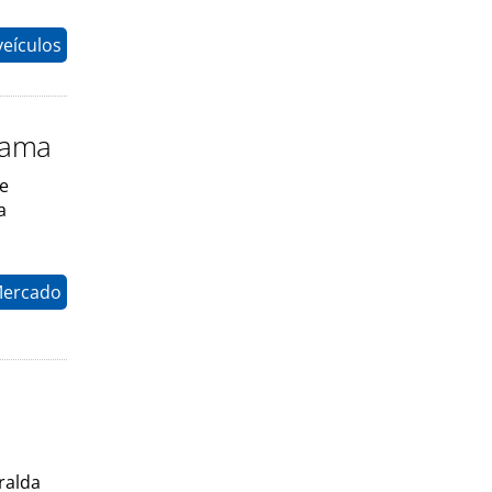
eículos
rama
de
a
Mercado
o
ralda