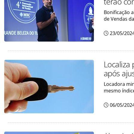
terão co
Bonificação a
de Vendas d
23/05/202
Localiza
após aju
Locadora min
mesmo índic
06/05/202