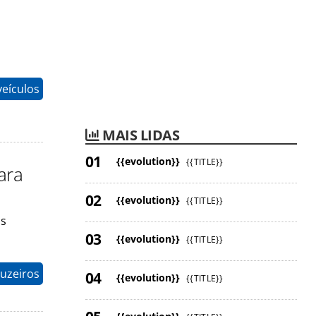
eículos
MAIS LIDAS
{{evolution}}
{{TITLE}}
ara
{{evolution}}
{{TITLE}}
as
{{evolution}}
{{TITLE}}
uzeiros
{{evolution}}
{{TITLE}}