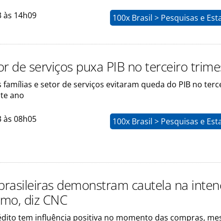
3 às 14h09
100x Brasil > Pesquisas e Esta
r de serviços puxa PIB no terceiro trime
amílias e setor de serviços evitaram queda do PIB no terc
ste ano
3 às 08h05
100x Brasil > Pesquisas e Esta
 brasileiras demonstram cautela na inte
mo, diz CNC
édito tem influência positiva no momento das compras, m