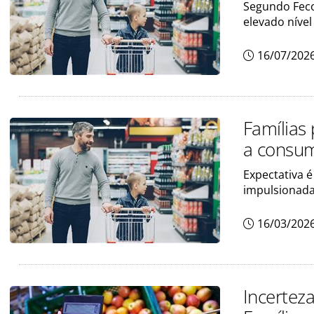
Segundo Feco
elevado níve
16/07/202
Famílias 
a consum
Expectativa é
impulsionada
16/03/202
Incertez