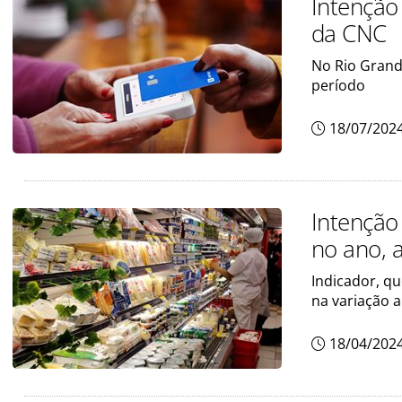
Intenção
da CNC
No Rio Grande
período
18/07/202
Intenção
no ano, 
Indicador, q
na variação 
18/04/202