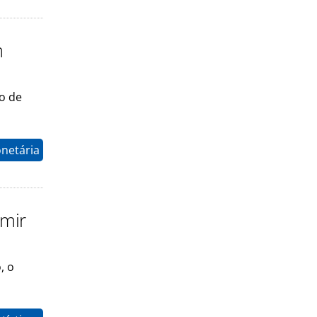
m
o de
onetária
umir
, o