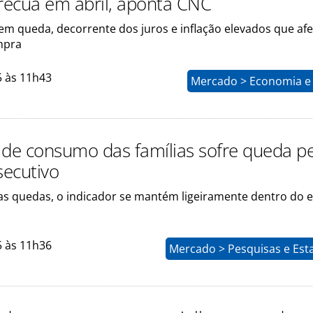
 recua em abril, aponta CNC
 em queda, decorrente dos juros e inflação elevados que af
mpra
5 às 11h43
Mercado > Economia e 
 de consumo das famílias sofre queda pe
ecutivo
 quedas, o indicador se mantém ligeiramente dentro do 
5 às 11h36
Mercado > Pesquisas e Esta