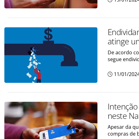
Endivida
atinge u
De acordo co
segue endivi
11/01/202
Intenção
neste Na
Apesar da q
compras de 