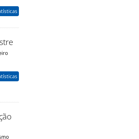
tísticas
stre
eiro
tísticas
nção
esmo