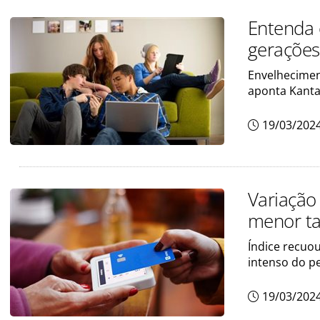
Entenda 
gerações
Envelhecimen
aponta Kanta
19/03/202
Variação
menor t
Índice recuo
intenso do p
19/03/202