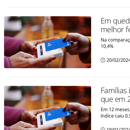
Em queda
melhor f
Na comparaçã
10,4%
20/02/202
Famílias
que em 
Em 12 meses,
índice caiu 0
19/01/202