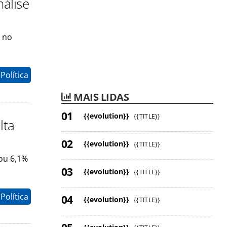
álise
% no
Política
MAIS LIDAS
{{evolution}}
{{TITLE}}
lta
{{evolution}}
{{TITLE}}
ou 6,1%
{{evolution}}
{{TITLE}}
Política
{{evolution}}
{{TITLE}}