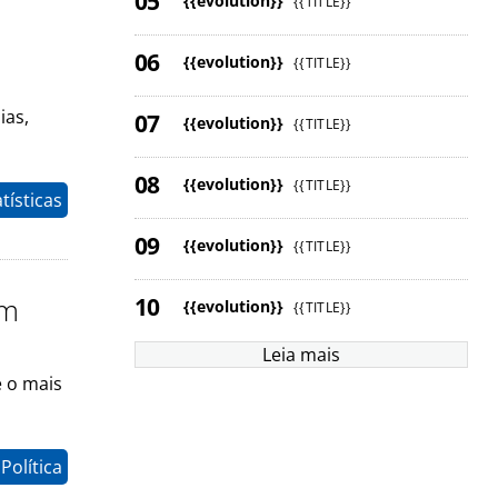
{{evolution}}
{{TITLE}}
{{evolution}}
{{TITLE}}
ias,
{{evolution}}
{{TITLE}}
{{evolution}}
{{TITLE}}
tísticas
{{evolution}}
{{TITLE}}
em
{{evolution}}
{{TITLE}}
Leia mais
e o mais
Política