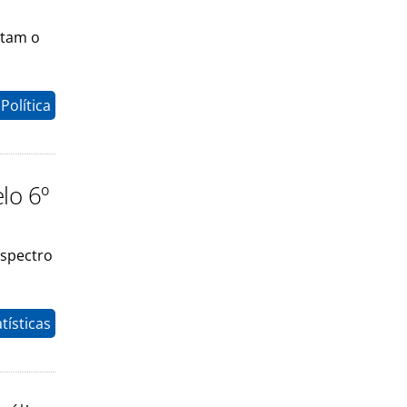
etam o
Política
lo 6º
espectro
tísticas