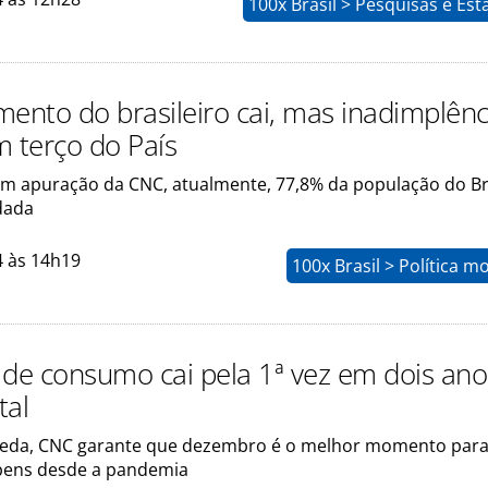
100x Brasil > Pesquisas e Esta
mento do brasileiro cai, mas inadimplênc
m terço do País
m apuração da CNC, atualmente, 77,8% da população do Br
dada
4 às 14h19
100x Brasil > Política m
 de consumo cai pela 1ª vez em dois ano
tal
ueda, CNC garante que dezembro é o melhor momento par
bens desde a pandemia