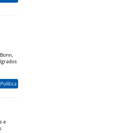
 Bonn,
tígrados
Política
s e
s