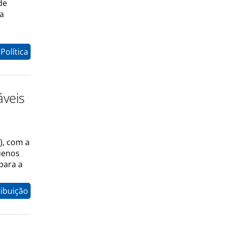
de
 a
Política
áveis
), com a
uenos
para a
ribuição