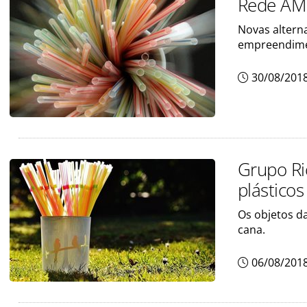
Rede AMR
Novas altern
empreendime
30/08/201
Grupo Ri
plásticos
Os objetos d
cana.
06/08/201