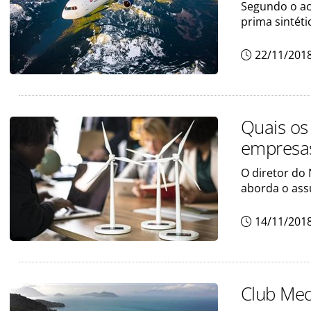
Segundo o aco
prima sintéti
22/11/201
Quais os
empresa
O diretor do 
aborda o ass
14/11/201
Club Med