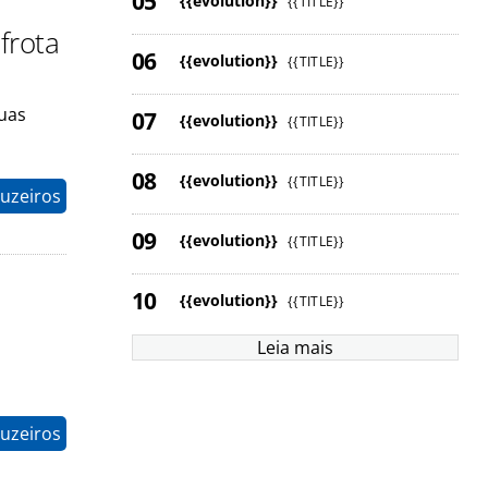
{{evolution}}
{{TITLE}}
frota
{{evolution}}
{{TITLE}}
suas
{{evolution}}
{{TITLE}}
{{evolution}}
{{TITLE}}
uzeiros
{{evolution}}
{{TITLE}}
{{evolution}}
{{TITLE}}
Leia mais
uzeiros