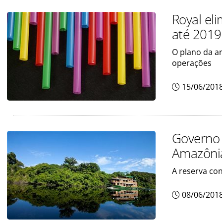
Royal el
até 2019
O plano da a
operações
15/06/201
Governo 
Amazôni
A reserva co
08/06/201