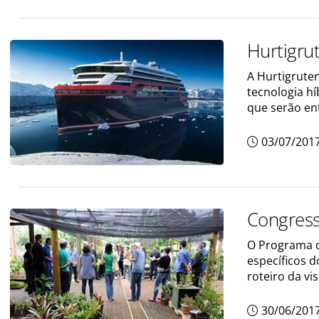
Hurtigru
A Hurtigrute
tecnologia hí
que serão en
03/07/201
Congresso
O Programa d
específicos 
roteiro da vis
30/06/201