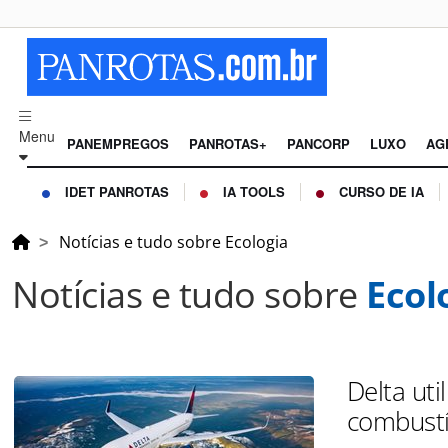
Menu
PANEMPREGOS
PANROTAS+
PANCORP
LUXO
AG
IDET PANROTAS
IA TOOLS
CURSO DE IA
Notícias e tudo sobre Ecologia
Notícias e tudo sobre
Ecol
Delta uti
combustí