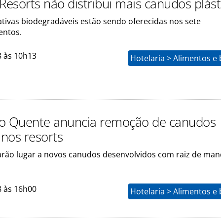
esorts não distribui mais canudos plást
ativas biodegradáveis estão sendo oferecidas nos sete
ntos.
8 às 10h13
Hotelaria > Alimentos e
o Quente anuncia remoção de canudos
 nos resorts
arão lugar a novos canudos desenvolvidos com raiz de man
8 às 16h00
Hotelaria > Alimentos e