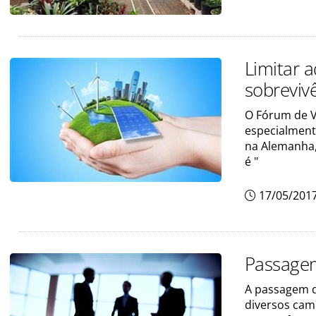
Limitar 
sobreviv
O Fórum de V
especialment
na Alemanha,
é "
17/05/201
Passagem
A passagem d
diversos cam