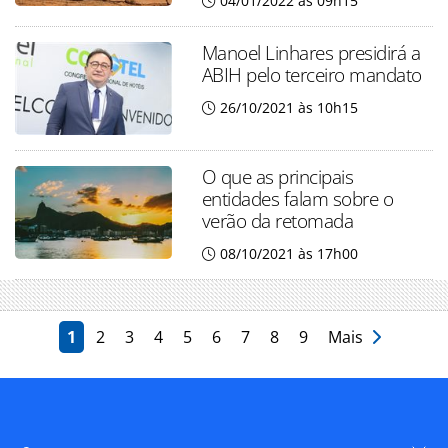
04/01/2022 às 09h15
Manoel Linhares presidirá a
ABIH pelo terceiro mandato
26/10/2021 às 10h15
O que as principais
entidades falam sobre o
verão da retomada
08/10/2021 às 17h00
1
2
3
4
5
6
7
8
9
Mais