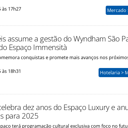
5 às 17h27
Mercado >
éis assume a gestão do Wyndham São P
 do Espaço Immensità
omemora conquistas e promete mais avanços nos próximo
5 às 18h31
Hotelaria > 
 celebra dez anos do Espaço Luxury e an
s para 2025
spaço terá programação cultural exclusiva com foco no fut