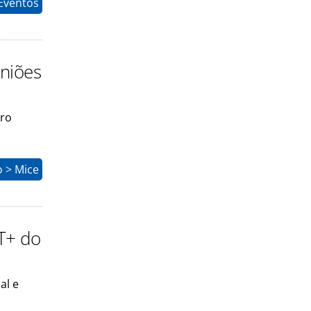
Eventos
niões
iro
o > Mice
T+ do
al e