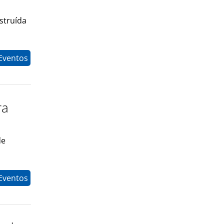
struída
Eventos
ra
de
Eventos