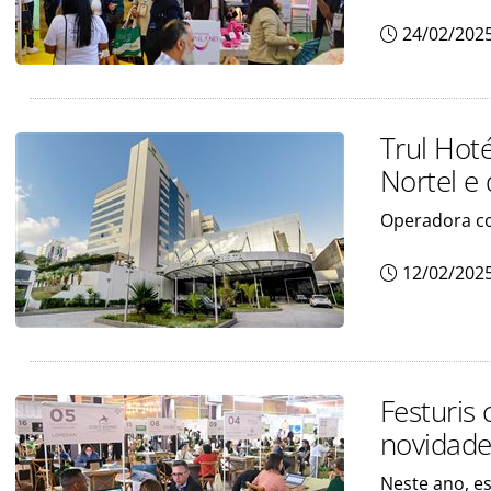
24/02/202
Trul Hot
Nortel e
Operadora c
12/02/202
Festuris
novidade
Neste ano, e