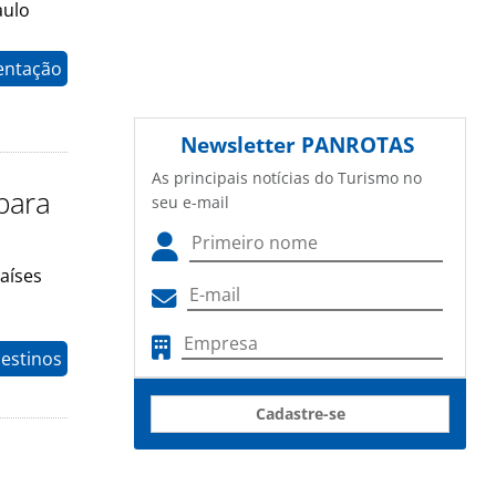
aulo
entação
Newsletter
PANROTAS
As principais notícias do Turismo no
 para
seu e-mail
aíses
estinos
Cadastre-se