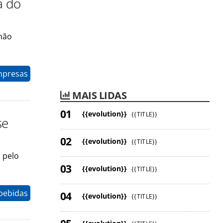
a do
 não
mpresas
MAIS LIDAS
{{evolution}}
{{TITLE}}
se
{{evolution}}
{{TITLE}}
 pelo
{{evolution}}
{{TITLE}}
 bebidas
{{evolution}}
{{TITLE}}