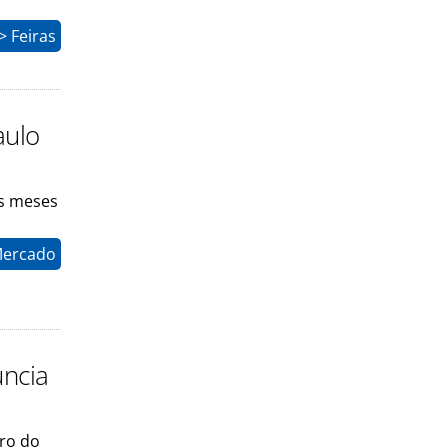
 Feiras
aulo
s meses
Mercado
uncia
uro do