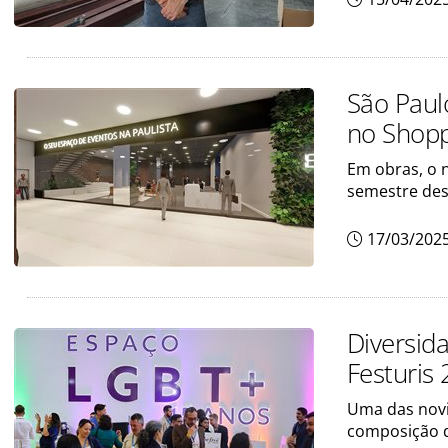
São Paul
no Shopp
Em obras, o 
semestre des
17/03/202
Diversid
Festuris
Uma das novi
composição 