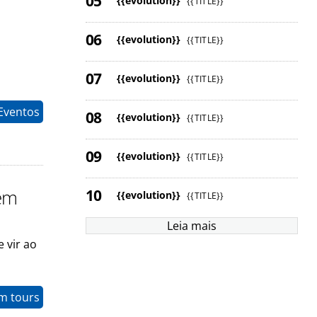
{{evolution}}
{{TITLE}}
{{evolution}}
{{TITLE}}
{{evolution}}
{{TITLE}}
 Eventos
{{evolution}}
{{TITLE}}
{{evolution}}
{{TITLE}}
 em
{{evolution}}
{{TITLE}}
Leia mais
 vir ao
m tours