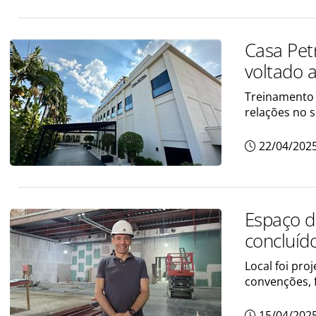
Casa Pet
voltado a
Treinamento 
relações no s
22/04/202
Espaço d
concluíd
Local foi pro
convenções, f
15/04/202