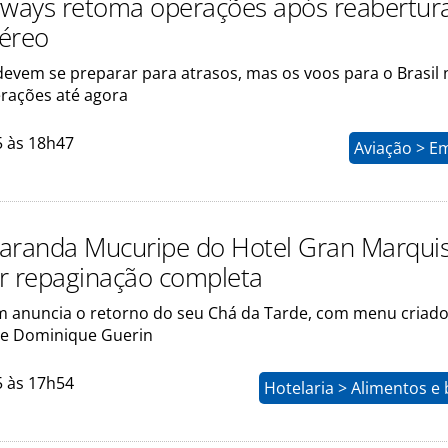
rways retoma operações após reabertur
éreo
devem se preparar para atrasos, mas os voos para o Brasil
erações até agora
5 às 18h47
Aviação > E
aranda Mucuripe do Hotel Gran Marqui
r repaginação completa
 anuncia o retorno do seu Chá da Tarde, com menu criado
ère Dominique Guerin
5 às 17h54
Hotelaria > Alimentos e