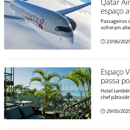
Qatar Ai
espaço a
Passageiros 
sofreram alt
23/06/202
Espaço V
passa po
Hotel também
chef pâtissi
29/05/202