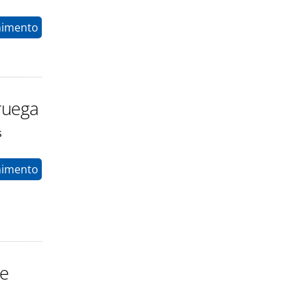
nimento
oruega
s
nimento
de