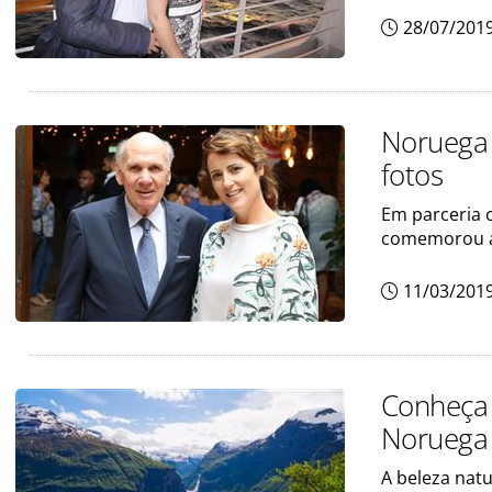
28/07/201
Noruega c
fotos
Em parceria c
comemorou a 
11/03/201
Conheça 
Noruega
A beleza nat