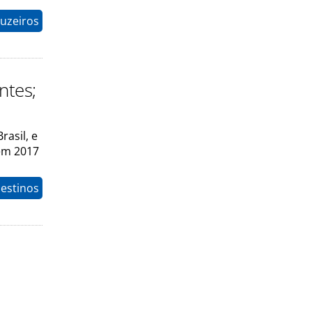
uzeiros
ntes;
rasil, e
em 2017
estinos