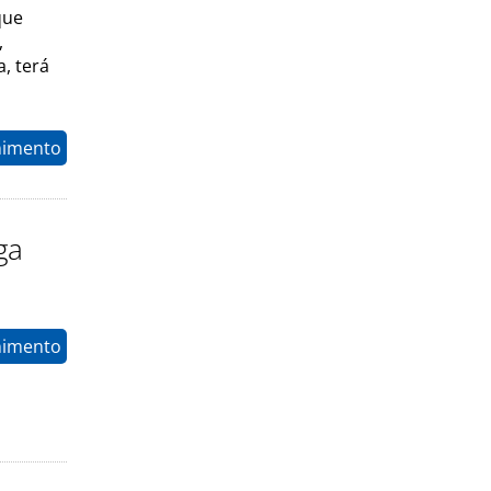
que
,
, terá
nimento
ga
nimento