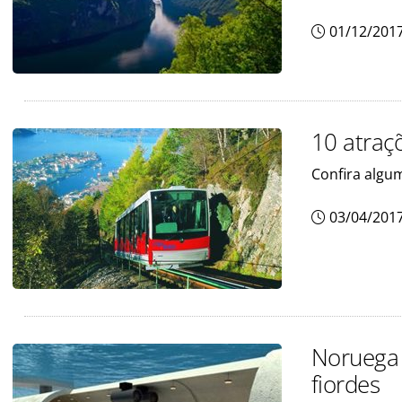
01/12/201
10 atraçõ
Confira algu
03/04/201
Noruega 
fiordes