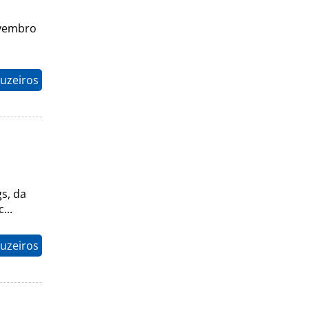
ovembro
uzeiros
s, da
...
uzeiros