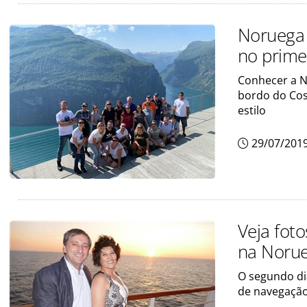
Noruega 
no prime
Conhecer a No
bordo do Cos
estilo
29/07/201
Veja fot
na Noru
O segundo dia
de navegação