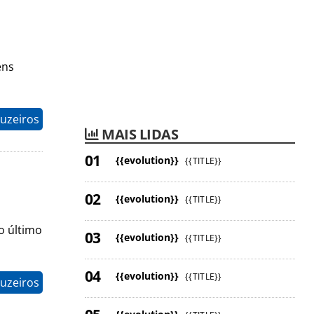
ens
uzeiros
MAIS LIDAS
{{evolution}}
{{TITLE}}
{{evolution}}
{{TITLE}}
o último
{{evolution}}
{{TITLE}}
{{evolution}}
{{TITLE}}
uzeiros