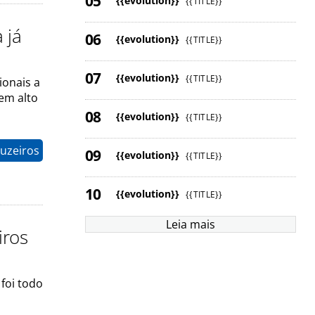
{{evolution}}
{{TITLE}}
 já
{{evolution}}
{{TITLE}}
{{evolution}}
{{TITLE}}
ionais a
em alto
{{evolution}}
{{TITLE}}
uzeiros
{{evolution}}
{{TITLE}}
{{evolution}}
{{TITLE}}
Leia mais
iros
foi todo