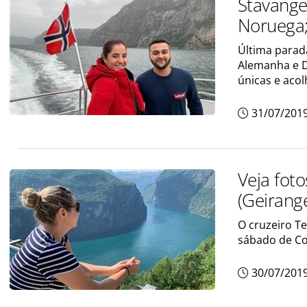
Stavange
Noruega;
Última parada
Alemanha e D
únicas e aco
31/07/201
Veja fot
(Geirang
O cruzeiro Te
sábado de Co
30/07/201