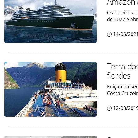
Amazôni
Os roteiros 
de 2022 e abr
14/06/202
Terra do
fiordes
Edição da sem
Costa Cruzeir
12/08/201