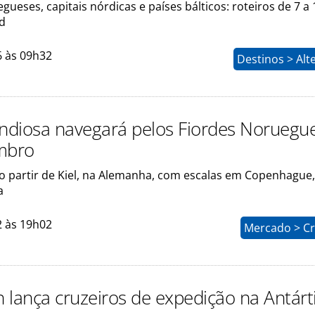
gueses, capitais nórdicas e países bálticos: roteiros de 7 a 
d
6 às 09h32
Destinos > Alt
diosa navegará pelos Fiordes Noruegu
mbro
ão partir de Kiel, na Alemanha, com escalas em Copenhague,
a
2 às 19h02
Mercado > Cr
 lança cruzeiros de expedição na Antárt