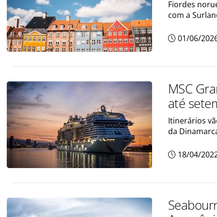
Fiordes norue
com a Surlan
01/06/202
MSC Gran
até sete
Itinerários v
da Dinamarc
18/04/202
Seabourn