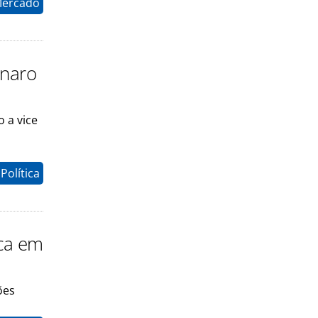
Mercado
onaro
 a vice
Política
ica em
ões