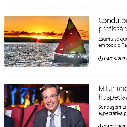
Condutor
profissã
Estima-se qu
em todo o Pa
04/03/202
MTur ini
hosped
Sondagem Emp
expectativa 
24/02/202