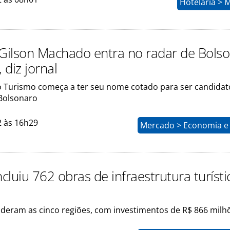
Hotelaria > 
 Gilson Machado entra no radar de Bols
, diz jornal
o Turismo começa a ter seu nome cotado para ser candidato
Bolsonaro
2 às 16h29
Mercado > Economia e 
cluiu 762 obras de infraestrutura turíst
nderam as cinco regiões, com investimentos de R$ 866 milh