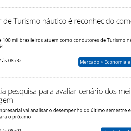
 de Turismo náutico é reconhecido com
o
e 100 mil brasileiros atuem como condutores de Turismo n
ís
2 às 08h32
Mercado > Economia e 
cia pesquisa para avaliar cenário dos me
agem
resarial vai analisar o desempenho do último semestre e
para o próximo
2 às 08h01