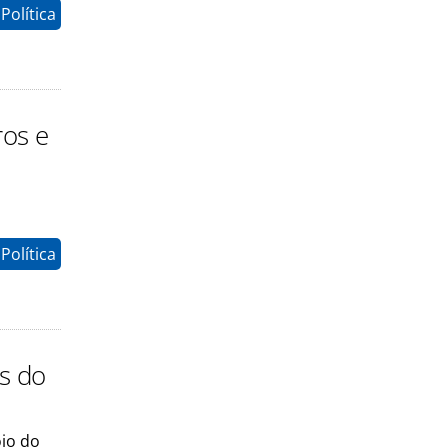
Política
ros e
Política
s do
oio do