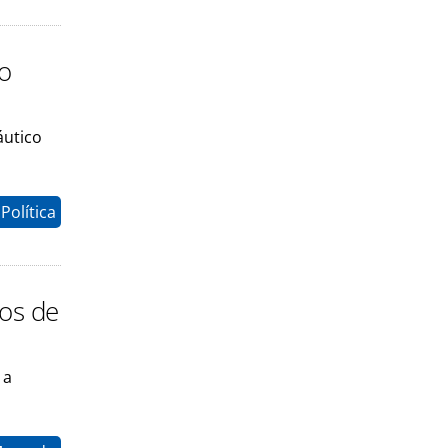
o
áutico
Política
ios de
 a