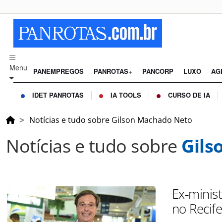
Menu
PANEMPREGOS
PANROTAS+
PANCORP
LUXO
AG
IDET PANROTAS
IA TOOLS
CURSO DE IA
Notícias e tudo sobre Gilson Machado Neto
Notícias e tudo sobre
Gils
Ex-minis
no Recif