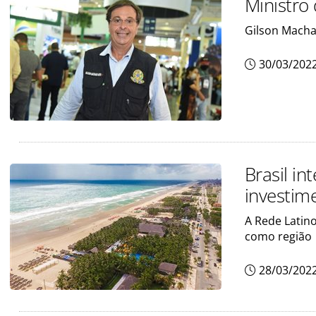
Ministro
Gilson Macha
30/03/202
Brasil in
investim
A Rede Latino
como região
28/03/202