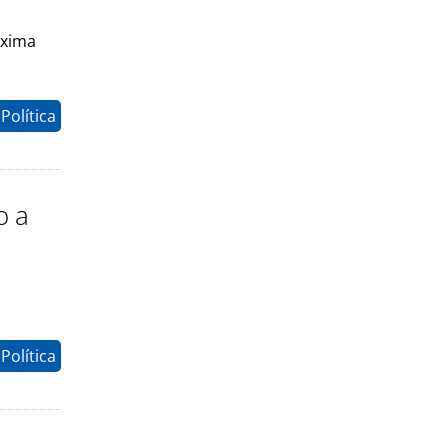
óxima
Política
o a
Política