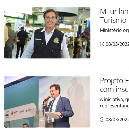
MTur lan
Turismo 
Ministério or
08/03/202
Projeto E
com insc
A iniciativa,
representand
08/03/202