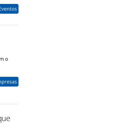
 Eventos
om o
mpresas
que