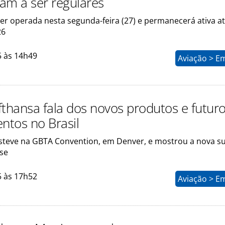
am a ser regulares
ser operada nesta segunda-feira (27) e permanecerá ativa a
26
5 às 14h49
Aviação > E
fthansa fala dos novos produtos e futur
entos no Brasil
esteve na GBTA Convention, em Denver, e mostrou a nova su
sse
5 às 17h52
Aviação > E