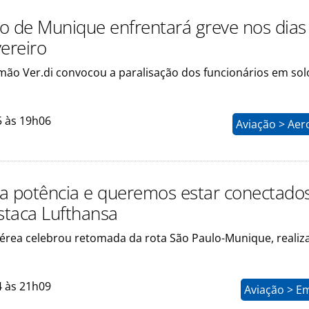
o de Munique enfrentará greve nos dias
vereiro
emão Ver.di convocou a paralisação dos funcionários em sol
5 às 19h06
Aviação > Aer
a potência e queremos estar conectado
estaca Lufthansa
rea celebrou retomada da rota São Paulo-Munique, realiz
4 às 21h09
Aviação > E