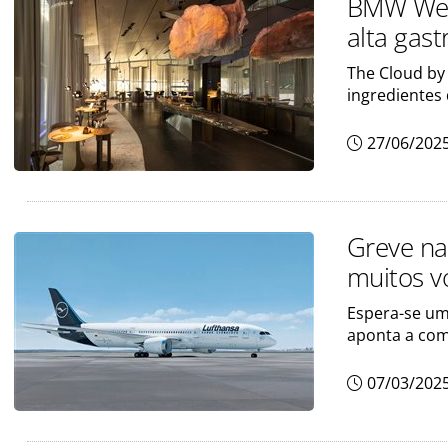
BMW Welt
alta gas
The Cloud by
ingredientes 
27/06/202
Greve na
muitos v
Espera-se um
aponta a co
07/03/202