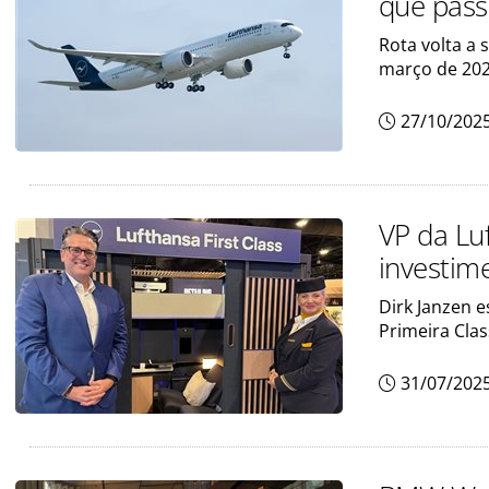
que pass
Rota volta a 
março de 20
27/10/202
VP da Lu
investim
Dirk Janzen 
Primeira Cla
31/07/202