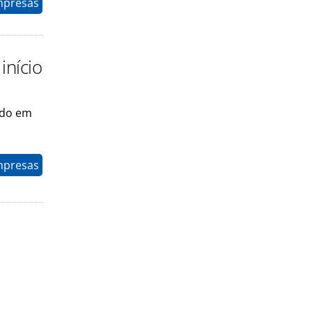
mpresas
início
udo em
mpresas