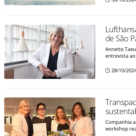
Lufthans
de São P
Annette Taeu
entrevista a
28/10/202
Transpac
sustenta
Companhia aé
workshop rea