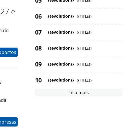
{{evolution}}
{{TITLE}}
 27 e
{{evolution}}
{{TITLE}}
o do
{{evolution}}
{{TITLE}}
{{evolution}}
{{TITLE}}
oportos
{{evolution}}
{{TITLE}}
s
{{evolution}}
{{TITLE}}
Leia mais
ada
mpresas