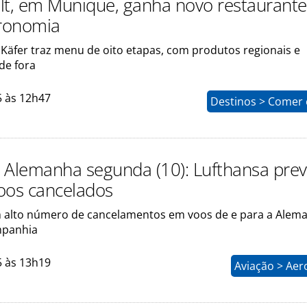
, em Munique, ganha novo restaurante
tronomia
 Käfer traz menu de oito etapas, com produtos regionais e
de fora
5 às 12h47
Destinos > Comer 
 Alemanha segunda (10): Lufthansa pre
oos cancelados
 alto número de cancelamentos em voos de e para a Alem
mpanhia
5 às 13h19
Aviação > Aer