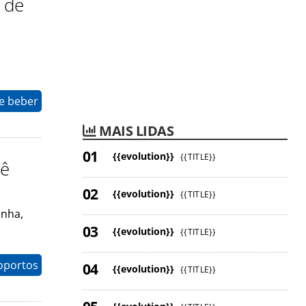
 de
e beber
MAIS LIDAS
{{evolution}}
{{TITLE}}
vê
{{evolution}}
{{TITLE}}
anha,
{{evolution}}
{{TITLE}}
oportos
{{evolution}}
{{TITLE}}