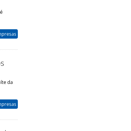
té
mpresas
os
íte da
mpresas