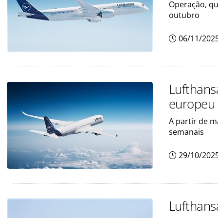
Operação, que
outubro
06/11/202
Lufthans
europeu
A partir de m
semanais
29/10/202
Lufthans