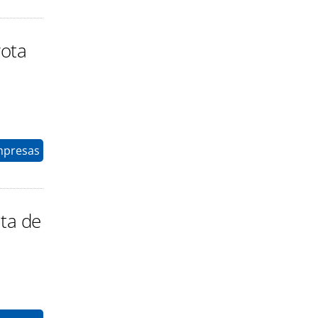
rota
mpresas
lta de