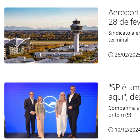
Aeroport
28 de fe
Sindicato al
terminal
26/02/202
"SP é um
aqui", d
Companhia aé
ontem (9)
10/12/202