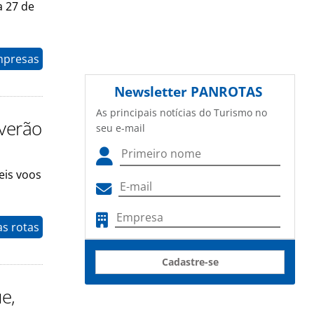
a 27 de
mpresas
Newsletter
PANROTAS
As principais notícias do Turismo no
 verão
seu e-mail
eis voos
as rotas
Cadastre-se
e,