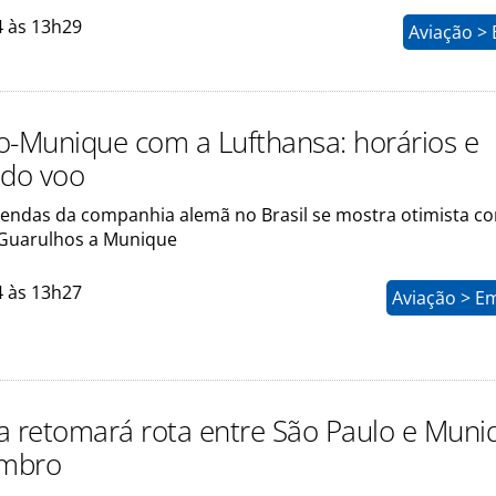
4 às 13h29
Aviação >
o-Munique com a Lufthansa: horários e
 do voo
Vendas da companhia alemã no Brasil se mostra otimista c
 Guarulhos a Munique
4 às 13h27
Aviação > E
a retomará rota entre São Paulo e Muni
mbro