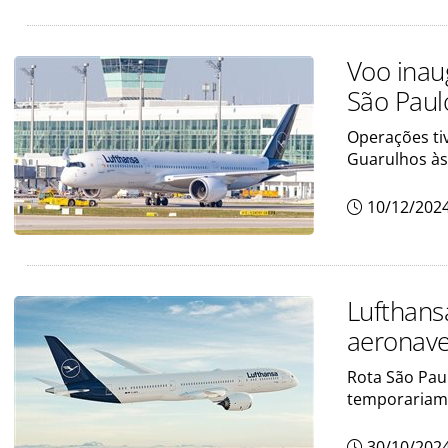
Voo inau
São Pau
Operações ti
Guarulhos às
10/12/202
Lufthansa
aeronave
Rota São Pau
temporariam
30/10/202