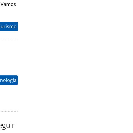
. Vamos
Turismo
nologia
eguir