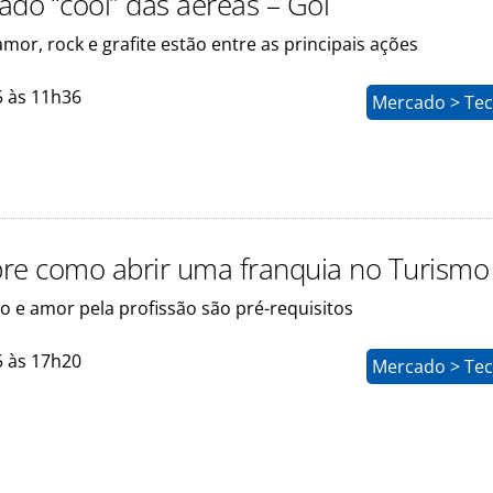
lado “cool” das aéreas – Gol
amor, rock e grafite estão entre as principais ações
5 às 11h36
Mercado > Tec
re como abrir uma franquia no Turismo
 e amor pela profissão são pré-requisitos
5 às 17h20
Mercado > Tec