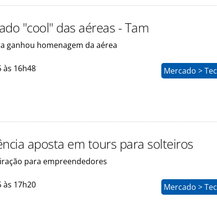
lado "cool" das aéreas - Tam
ira ganhou homenagem da aérea
5 às 16h48
Mercado > Tec
ência aposta em tours para solteiros
spiração para empreendedores
5 às 17h20
Mercado > Tec