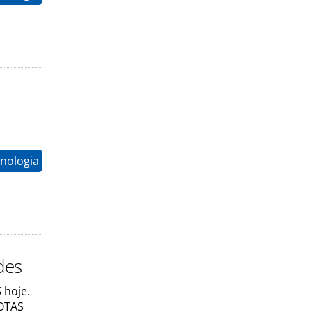
nologia
des
S
hoje.
ROTAS