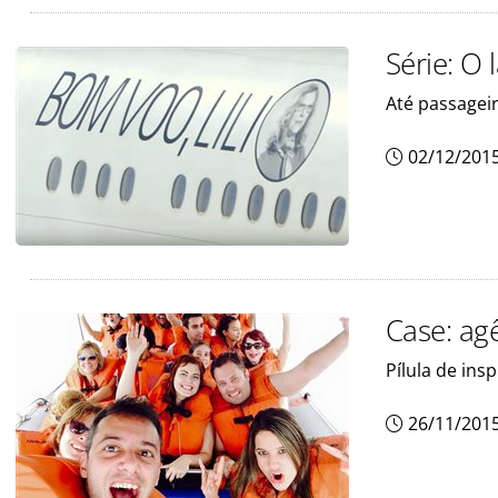
Série: O 
Até passage
02/12/201
Case: ag
Pílula de in
26/11/201