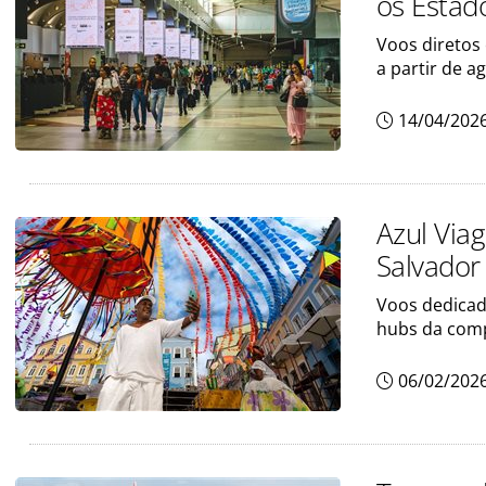
os Estad
Voos diretos 
a partir de a
14/04/202
Azul Via
Salvador 
Voos dedicado
hubs da com
06/02/202