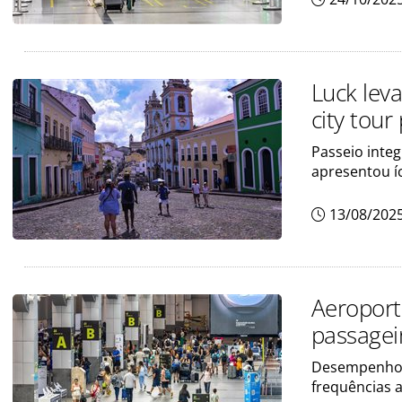
Luck lev
city tour
Passeio inte
apresentou í
13/08/202
Aeroport
passagei
Desempenho r
frequências a