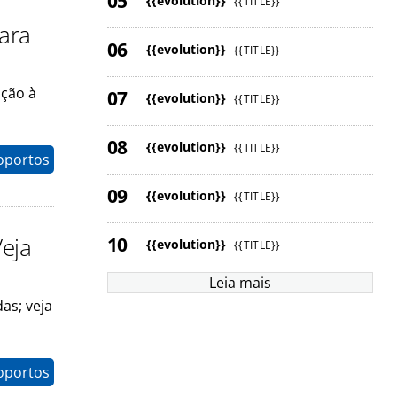
{{evolution}}
{{TITLE}}
para
{{evolution}}
{{TITLE}}
ação à
{{evolution}}
{{TITLE}}
{{evolution}}
{{TITLE}}
oportos
{{evolution}}
{{TITLE}}
Veja
{{evolution}}
{{TITLE}}
Leia mais
as; veja
oportos