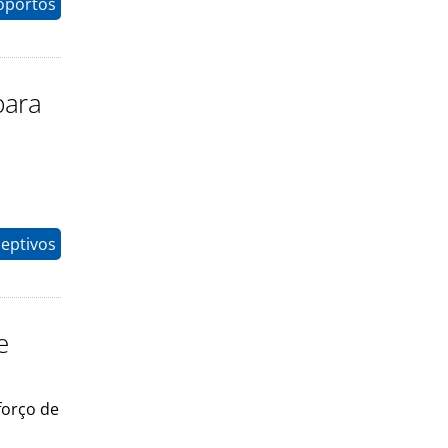
oportos
para
eptivos
e
forço de