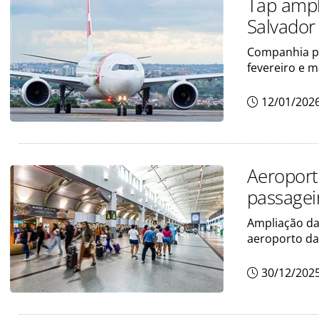
Tap ampli
Salvador
Companhia pr
fevereiro e 
12/01/202
Aeroport
passagei
Ampliação da
aeroporto da
30/12/202