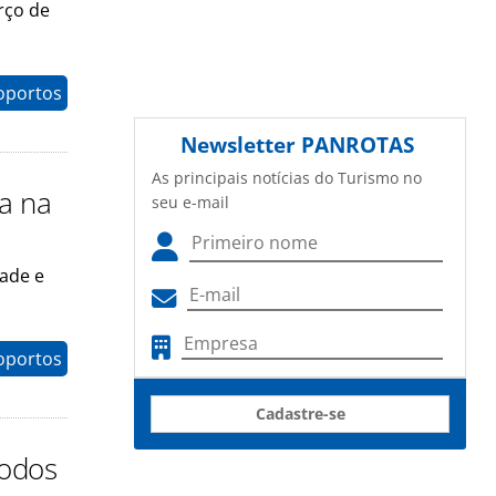
rço de
oportos
Newsletter
PANROTAS
As principais notícias do Turismo no
da na
seu e-mail
dade e
oportos
Cadastre-se
todos