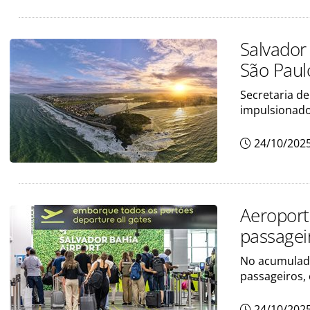
Salvador
São Paul
Secretaria d
impulsionado
24/10/202
Aeroport
passageir
No acumulado
passageiros,
24/10/202