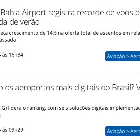
 Bahia Airport registra recorde de voos 
da de verão
eta crescimento de 14% na oferta total de assentos em rel
assada
5 às 16h34
Aviação > Aer
 os aeroportos mais digitais do Brasil? 
IG) lidera o ranking, com seis soluções digitais implementad
a
5 às 09h29
Aviação > Aer