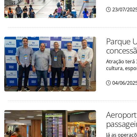
23/07/202
Parque U
concessã
Atração terá 
cultura, esp
04/06/202
Aeroport
passagei
Já as operaç