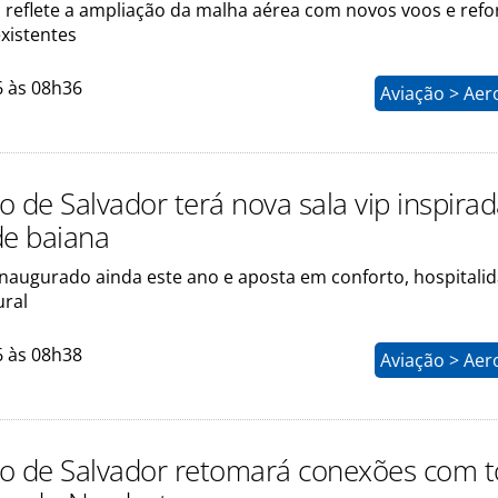
eflete a ampliação da malha aérea com novos voos e refo
xistentes
6 às 08h36
Aviação > Aer
o de Salvador terá nova sala vip inspira
de baiana
inaugurado ainda este ano e aposta em conforto, hospitali
ural
6 às 08h38
Aviação > Aer
o de Salvador retomará conexões com 