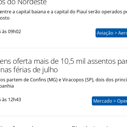
os do Nordeste
entre a capital baiana e a capital do Piauí serão operados p
gosto
6 às 09h02
Aviação > Aer
gens oferta mais de 10,5 mil assentos pa
nas férias de julho
s partem de Confins (MG) e Viracopos (SP), dois dos princ
panhia
6 às 12h43
Mercado > Ope