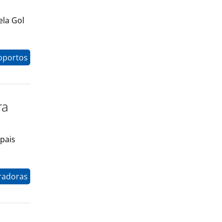
ela Gol
oportos
ra
ipais
radoras