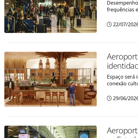
Desempenho r
frequências e
22/07/202
Aeroport
identida
Espaço será 
conexão cult
29/06/202
Aeroport