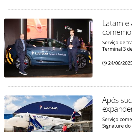
Latam e 
comemora
Serviço de t
Terminal 3 d
24/06/202
Após suc
expandem
Serviço começ
Signature do