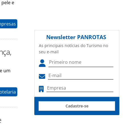
 pele e
mpresas
Newsletter
PANROTAS
As principais notícias do Turismo no
nça,
seu e-mail
 e um
otelaria
Cadastre-se
e