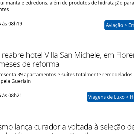
lui manta e edredons, além de produtos de hidratação para
ntes
6 às 08h19
Aviação > E
reabre hotel Villa San Michele, em Flore
meses de reforma
presenta 39 apartamentos e suítes totalmente remodelados
 pela Guerlain
6 às 08h21
Viagens de Luxo > H
smo lança curadoria voltada à seleção d