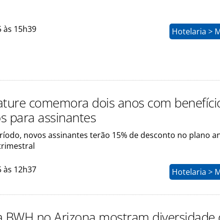
5 às 15h39
Hotelaria > 
ature comemora dois anos com benefíci
s para assinantes
ríodo, novos assinantes terão 15% de desconto no plano an
trimestral
5 às 12h37
Hotelaria > 
a BWH no Arizona mostram diversidade