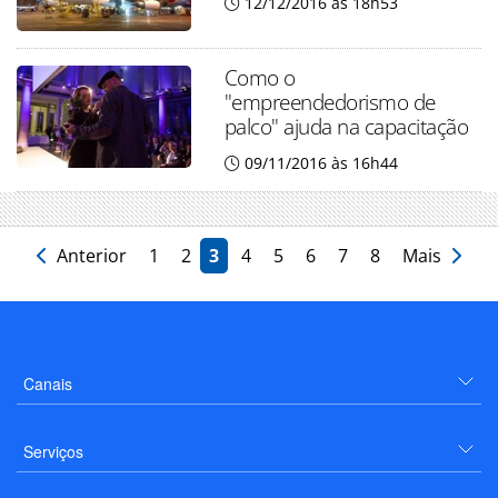
12/12/2016 às 18h53
Como o
"empreendedorismo de
palco" ajuda na capacitação
09/11/2016 às 16h44
Anterior
1
2
3
4
5
6
7
8
Mais
Canais
Serviços