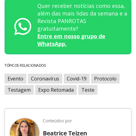
Quer receber notícias como essa,
além das mais lidas da semana e a
Revista PANROTAS
gratuitamente?
Entre em nosso grupo de
WhatsApp.
TÓPICOS RELACIONADOS
Evento
Coronavírus
Covid-19
Protocolo
Testagem
Expo Retomada
Teste
Conteúdos por
Beatrice Teizen