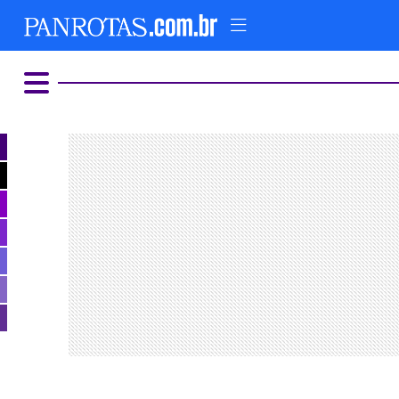
HOME
AD
COMER E BEBER
ALTERNATIVO
LUXO E GLAMOUR
PARQUES TEMÁTICOS
FIQUE LIGADO