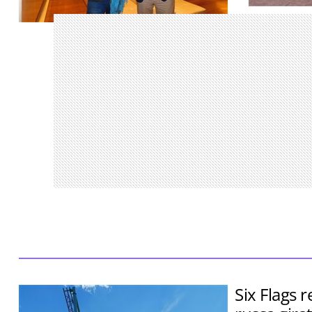
Encontro re
parceiros S
Aventora Baía Formosa Resort terá 70
Traveller M
quartos, 28 villas branded residences e
será inaugurado em 2029
Six Flags 