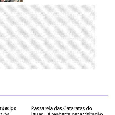
nos para
es mais
 tempo
ntecipa
Passarela das Cataratas do
o de
Iguaçu é reaberta para visitação