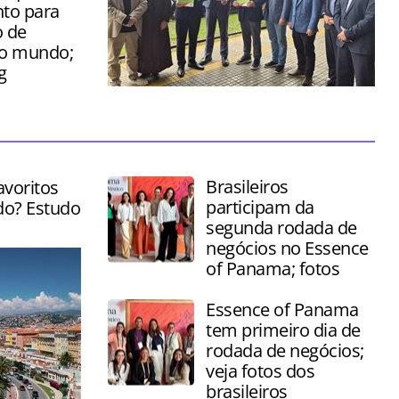
to para
 de
do mundo;
g
Cerimônia foi realizada nesta sexta-
feira (03) no Saguão da Serra Verde
Express, em Curitiba
Brasileiros
avoritos
participam da
do? Estudo
segunda rodada de
negócios no Essence
of Panama; fotos
Essence of Panama
tem primeiro dia de
rodada de negócios;
veja fotos dos
brasileiros