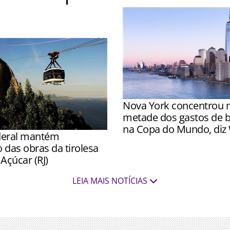
 inspeções de ICMBio e
Nova York concentrou 
metade dos gastos de br
na Copa do Mundo, diz
ederal mantém
Cidades-sede como Housto
 das obras da tirolesa
do México registraram for
Açúcar (RJ)
em relação ao mesmo perí
dor afirma que impactos
LEIA MAIS NOTÍCIAS
decorrentes do corte de
iam permanentes