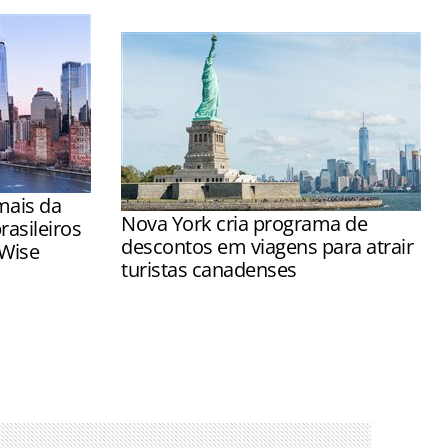
mais da
Nova York cria programa de
asileiros
descontos em viagens para atrair
 Wise
turistas canadenses
n e Cidade
Medida foi adotada após ser observada
te aumento
uma queda na visitação de canadenses
odo de 2025
na Big Apple