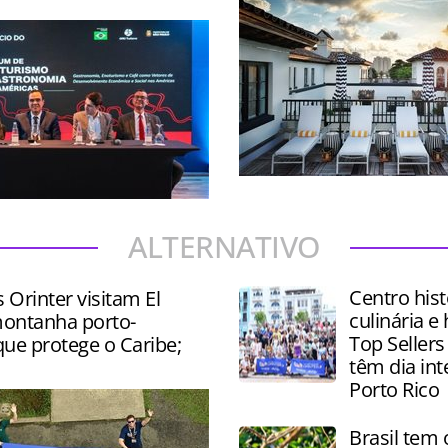
Destino da Flórida tem inve
oferta de Turismo gastron
 palestras, degustações e
alto padrão
e produtos como vinhos,
ALTERNATIVO
és e chocolates
Centro hist
s Orinter visitam El
culinária e 
ontanha porto-
Top Sellers
ue protege o Caribe;
têm dia in
Porto Rico
Brasil tem 