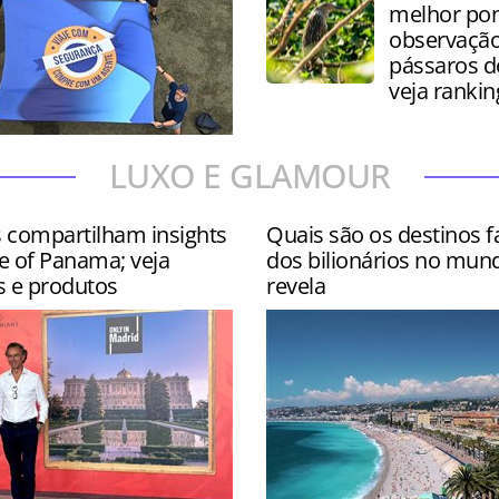
melhor pon
observação
pássaros 
veja rankin
 contou com site
LUXO E GLAMOUR
s nos hotéis Wyndham
ar e Hyatt Centric Isla Ver…
s compartilham insights
Quais são os destinos f
e of Panama; veja
dos bilionários no mun
s e produtos
revela