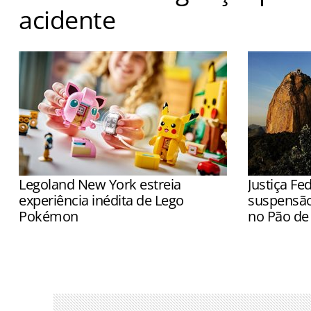
acidente
Passeios voltaram a ser realizados a partir das 8h após
Marinha
Legoland New York estreia
Justiça F
experiência inédita de Lego
suspensão
Pokémon
no Pão de 
Espaço permitirá aos visitantes
Desembarga
experimentar os novos produtos da
ambientais 
parceria entre Lego e Pokémon
rochas ser