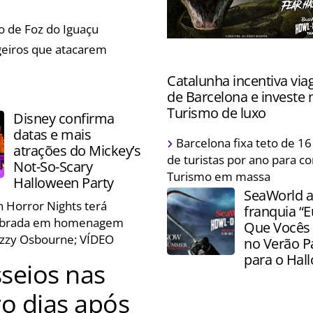
tantes durante o aumento no
 de Foz do Iguaçu
geiros que atacarem
Visitantes serão transport
Catalunha incentiva vi
profundezas da Amazônia 
de Barcelona e investe 
uma equipe desaparecida
Turismo de luxo
Disney confirma
datas e mais
Número de turistas em Bar
Barcelona fixa teto de 1
atrações do Mickey’s
diminuiu, mas gasto médio
de turistas por ano para c
Not-So-Scary
segundo Agência Catalana 
Turismo em massa
Halloween Party
SeaWorld a
 Horror Nights terá
franquia “E
mbrada em homenagem
Que Vocês
Ozzy Osbourne; VÍDEO
no Verão P
para o Hal
seios nas
o dias após