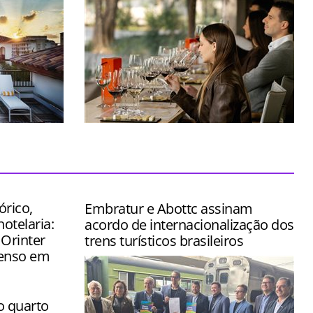
stido na
Espaço foi concebido para transformar
ômico de
uma simples visita em uma verdadeira
jornada pelo universo do vinho
órico,
Embratur e Abottc assinam
hotelaria:
acordo de internacionalização dos
 Orinter
trens turísticos brasileiros
tenso em
o quarto