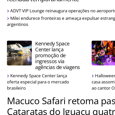
Atração foi fechada para garantir a segurança dos visi
ADVT VIP Lounge reinaugura operações no aeroporto
volume de água do rio
Milei endurece fronteiras e ameaça expulsar estran
argentinos
Kennedy Space
Center lança
promoção de
ingressos via
agências de viagens
Kennedy Space Center lança
Halloween
oferta especial para o mercado
casa asso
brasileiro
ao cantor 
Macuco Safari retoma pas
Cataratas do Iguaçu quatr