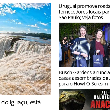
Uruguai promove roa
fornecedores locais par
São Paulo; veja fotos
Destino segue para Belo Ho
Busch Gardens anuncia
Rio de Janeiro a fim de imp
casas assombradas de
negócios com trade brasile
para o Howl-O-Scream
do Iguaçu, está