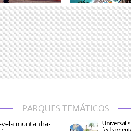
uniu associados e
Pesquisa analisou 25 desti
erandipians e Takumians by
determinar onde os viajant
ade de 77 países
ricos escolhem passar seu
PARQUES TEMÁTICOS
revela montanha-
Universal a
fechament