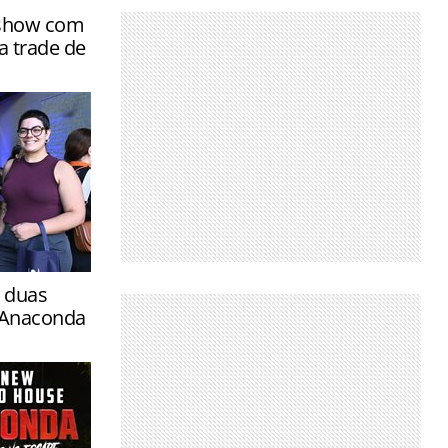
dshow com
a trade de
rizonte e
 duas
ulsionar
 Anaconda
iro