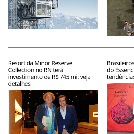
Atração ainda contará com restaurante
e boutique
Dia também
inspection
Grand Rio M
Resort da Minor Reserve
Brasileiro
Collection no RN terá
do Essenc
investimento de R$ 745 mi; veja
tendência
detalhes