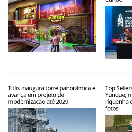
Local terá cenários instagramáveis,
entretenimento imersivo e cardápio
Evento terá
inspirado no desenho
exposição d
queijos, caf
Titlis inaugura torre panorâmica e
Top Seller
avança em projeto de
Yunque, m
modernização até 2029
riquenha q
fotos