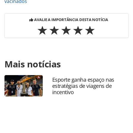
vacinados
AVALIE A IMPORTÂNCIA DESTA NOTÍCIA
Para compartilhar esse conteúdo, por favor utilize o link
Mais notícias
https://www.panrotas.com.br/mercado/destinos/2021/09/
reabre-a-brasileiros-vacinados-mas-exige-
quarentena_184011.html ou as ferramentas oferecidas na
Esporte ganha espaço nas
página. Todo o conteúdo produzido pela PANROTAS
estratégias de viagens de
Editora é protegido pela legislação brasileira sobre direito
incentivo
autoral. Não reproduza o conteúdo sem autorização da
PANROTAS Editora (copyright@panrotas.com.br).