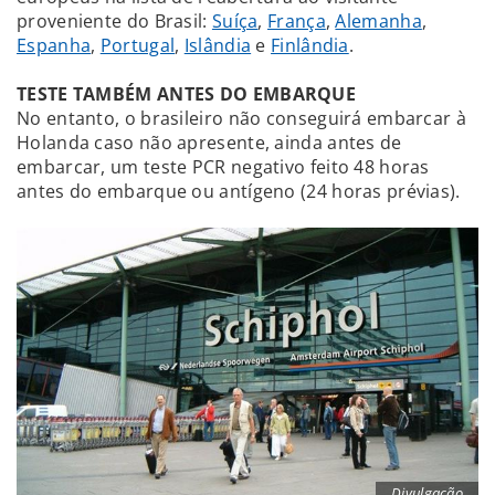
proveniente do Brasil:
Suíça
,
França
,
Alemanha
,
Espanha
,
Portugal
,
Islândia
e
Finlândia
.
TESTE TAMBÉM ANTES DO EMBARQUE
No entanto, o brasileiro não conseguirá embarcar à
Holanda caso não apresente, ainda antes de
embarcar, um teste PCR negativo feito 48 horas
antes do embarque ou antígeno (24 horas prévias).
Divulgação