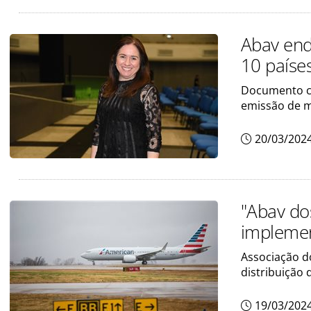
Abav end
10 paíse
Documento co
emissão de m
20/03/202
"Abav do
impleme
Associação d
distribuição
19/03/202