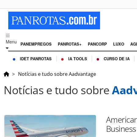
Menu
PANEMPREGOS
PANROTAS+
PANCORP
LUXO
AG
IDET PANROTAS
IA TOOLS
CURSO DE IA
Notícias e tudo sobre Aadvantage
Notícias e tudo sobre
Aad
American
Business 