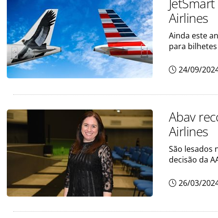
JetSmart
Airlines
Ainda este a
para bilhetes
24/09/202
Abav rec
Airlines
São lesados 
decisão da AA
26/03/202