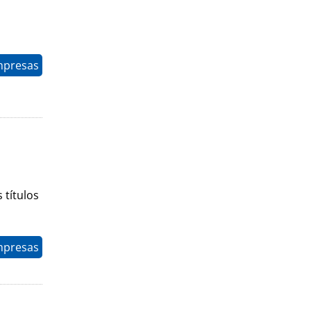
mpresas
 títulos
mpresas