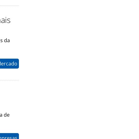
ais
s da
Mercado
a de
mpresas