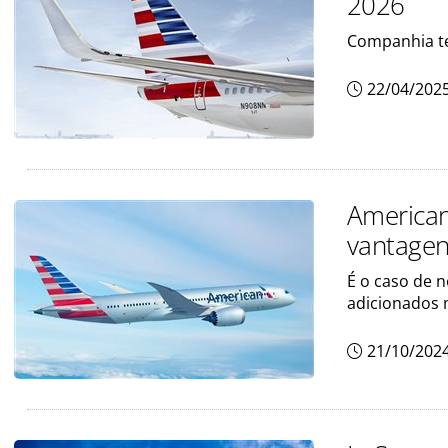
2026
Companhia te
22/04/202
American
vantagen
É o caso de 
adicionados
21/10/202