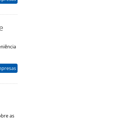
e
eniência
mpresas
obre as