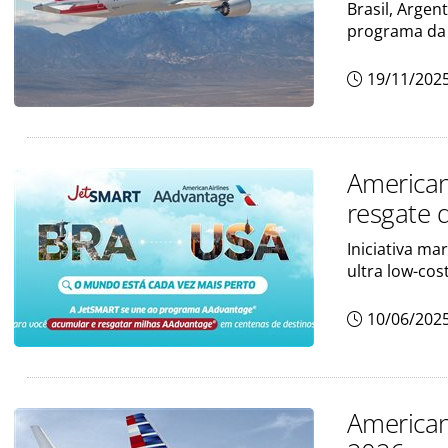
Brasil, Argen
programa da
19/11/202
American
resgate 
Iniciativa m
ultra low-cos
10/06/202
American 