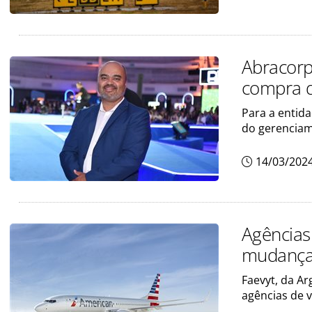
Abracorp
compra d
Para a entida
do gerenciam
14/03/202
Agências 
mudança
Faevyt, da A
agências de 