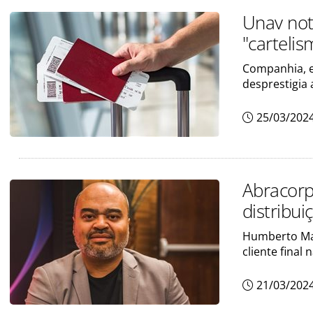
Unav noti
"cartelis
Companhia, e
desprestigia
25/03/202
Abracorp
distribui
Humberto Mac
cliente final 
21/03/202