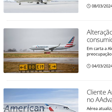
08/03/202
Alteraçã
consumid
Em carta a A
preocupação
04/03/202
Cliente A
no AAdva
Aérea atuali