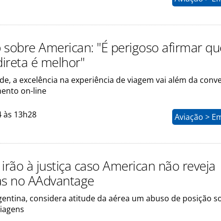
 sobre American: "É perigoso afirmar qu
ireta é melhor"
de, a excelência na experiência de viagem vai além da conv
ento on-line
4 às 13h28
Aviação > E
irão à justiça caso American não reveja
s no AAdvantage
rgentina, considera atitude da aérea um abuso de posição s
viagens