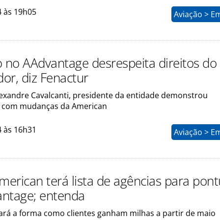
4 às 19h05
Aviação > E
o no AAdvantage desrespeita direitos do
or, diz Fenactur
lexandre Cavalcanti, presidente da entidade demonstrou
 com mudanças da American
4 às 16h31
Aviação > E
merican terá lista de agências para pon
ntage; entenda
zará a forma como clientes ganham milhas a partir de maio