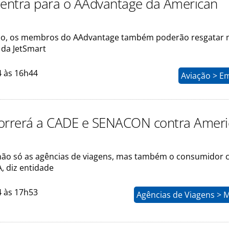
 entra para o AAdvantage da American
no, os membros do AAdvantage também poderão resgatar 
 da JetSmart
4 às 16h44
Aviação > E
orrerá a CADE e SENACON contra Amer
não só as agências de viagens, mas também o consumidor 
, diz entidade
4 às 17h53
Agências de Viagens > 