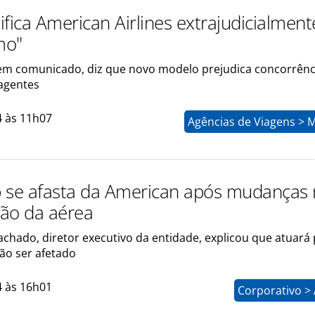
fica American Airlines extrajudicialment
mo"
m comunicado, diz que novo modelo prejudica concorrênc
 agentes
4 às 11h07
Agências de Viagens > 
 se afasta da American após mudanças
ção da aérea
hado, diretor executivo da entidade, explicou que atuará
não ser afetado
4 às 16h01
Corporativo >