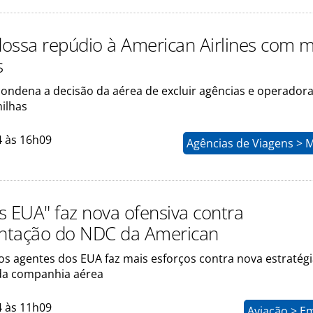
ossa repúdio à American Airlines com m
s
ndena a decisão da aérea de excluir agências e operadora
ilhas
4 às 16h09
Agências de Viagens > 
s EUA" faz nova ofensiva contra
ntação do NDC da American
os agentes dos EUA faz mais esforços contra nova estratégi
 da companhia aérea
4 às 11h09
Aviação > E