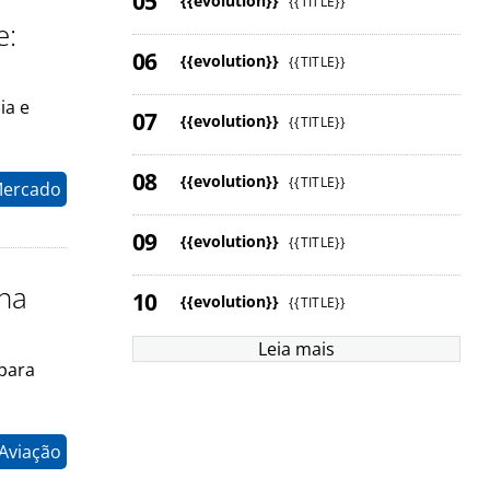
{{evolution}}
{{TITLE}}
e:
{{evolution}}
{{TITLE}}
ia e
{{evolution}}
{{TITLE}}
{{evolution}}
{{TITLE}}
Mercado
{{evolution}}
{{TITLE}}
 na
{{evolution}}
{{TITLE}}
Leia mais
 para
 Aviação