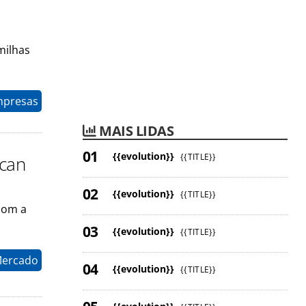
milhas
mpresas
MAIS LIDAS
{{evolution}}
{{TITLE}}
ican
{{evolution}}
{{TITLE}}
com a
{{evolution}}
{{TITLE}}
Mercado
{{evolution}}
{{TITLE}}