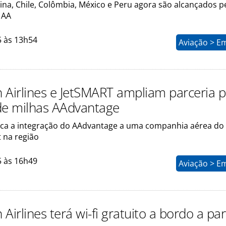
tina, Chile, Colômbia, México e Peru agora são alcançados p
 AA
5 às 13h54
Aviação > E
 Airlines e JetSMART ampliam parceria 
de milhas AAdvantage
arca a integração do AAdvantage a uma companhia aérea d
t na região
5 às 16h49
Aviação > E
Airlines terá wi-fi gratuito a bordo a par