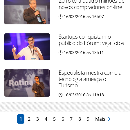
2016 terá quatro milhões de
novos compradores on-line
16/03/2016 às 16h07
Startups conquistam o
público do Fórum; veja fotos
16/03/2016 às 13h11
Especialista mostra como a
tecnologia ameaça o
Turismo
16/03/2016 às 11h18
1
2
3
4
5
6
7
8
9
Mais