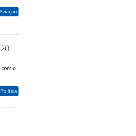
 Aviação
 20
s com o
Política