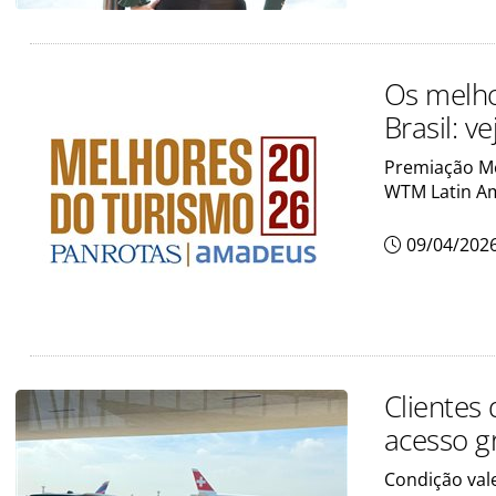
Os melho
Brasil: ve
Premiação M
WTM Latin Am
09/04/202
Clientes
acesso g
Condição vale