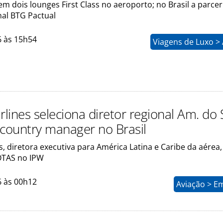
 dois lounges First Class no aeroporto; no Brasil a parcer
al BTG Pactual
6 às 15h54
Viagens de Luxo >
rlines seleciona diretor regional Am. do 
 country manager no Brasil
ls, diretora executiva para América Latina e Caribe da aérea,
TAS no IPW
6 às 00h12
Aviação > E