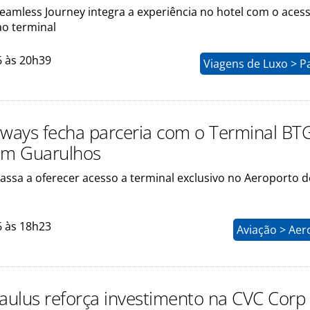
eamless Journey integra a experiência no hotel com o aces
ao terminal
6 às 20h39
Viagens de Luxo > P
rways fecha parceria com o Terminal BT
em Guarulhos
ssa a oferecer acesso a terminal exclusivo no Aeroporto d
6 às 18h23
Aviação > Aer
Paulus reforça investimento na CVC Corp