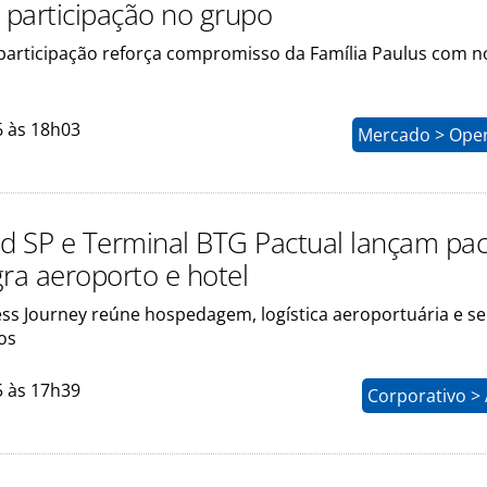
participação no grupo
articipação reforça compromisso da Família Paulus com 
6 às 18h03
Mercado > Ope
 SP e Terminal BTG Pactual lançam pa
gra aeroporto e hotel
ss Journey reúne hospedagem, logística aeroportuária e se
os
5 às 17h39
Corporativo >