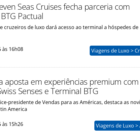
even Seas Cruises fecha parceria com
 BTG Pactual
 cruzeiros de luxo dará acesso ao terminal a hóspedes de 
6 às 16h08
Viagens de Luxo > C
a aposta em experiências premium com
, Swiss Senses e Terminal BTG
vice-presidente de Vendas para as Américas, destaca as no
atin America
6 às 15h26
Viagens de Luxo >