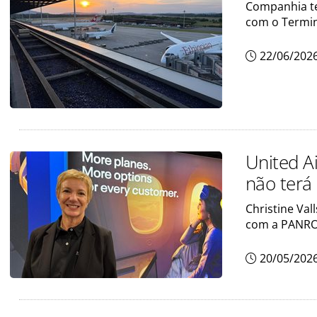
Companhia tem
com o Termin
22/06/202
United Ai
não terá
Christine Val
com a PANRO
20/05/202