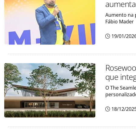
aumenta 
Aumento na p
Fábio Mader
19/01/202
Rosewood
que inte
O The Seamle
personalizad
18/12/202