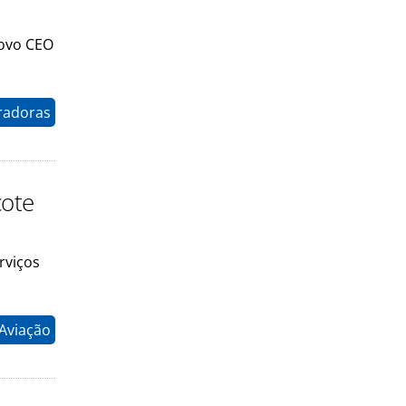
novo CEO
radoras
cote
rviços
 Aviação