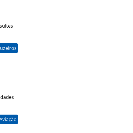
suítes
ruzeiros
vidades
 Aviação