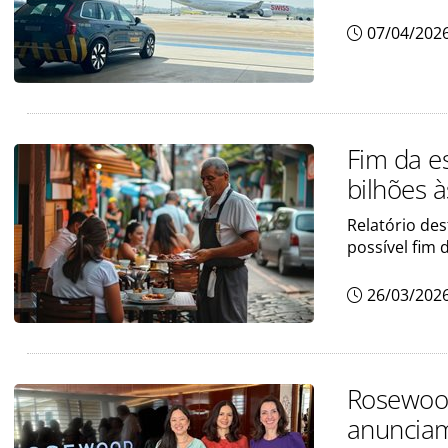
07/04/202
Fim da e
bilhões 
Relatório de
possível fim 
26/03/202
Rosewood
anunciam