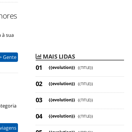
lhores
a à sua
MAIS LIDAS
> Gente
{{evolution}}
{{TITLE}}
{{evolution}}
{{TITLE}}
{{evolution}}
{{TITLE}}
tegoria
{{evolution}}
{{TITLE}}
 viagens